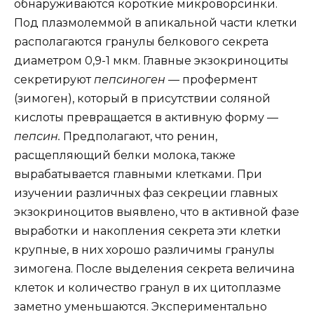
обнаруживаются короткие микроворсинки.
Под плазмолеммой в апикальной части клетки
располагаются гранулы белкового секрета
диаметром 0,9-1 мкм. Главные экзокриноциты
секретируют
пепсиноген
— профермент
(зимоген), который в присутствии соляной
кислоты превращается в активную форму —
пепсин.
Предполагают, что ренин,
расщепляющий белки молока, также
вырабатывается главными клетками. При
изучении различных фаз секреции главных
экзокриноцитов выявлено, что в активной фазе
выработки и накопления секрета эти клетки
крупные, в них хорошо различимы гранулы
зимогена. После выделения секрета величина
клеток и количество гранул в их цитоплазме
заметно уменьшаются. Экспериментально