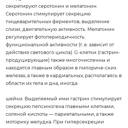
секретируют серотонин и мелатонин.
Серотонин стимулирует секрецию
пищеварительных ферментов, выделение
слизи, двигательную активность. Мелатонин
регулирует фотопериодичность
функциональной активности (т. е. зависит от
действия светового цикла). G-клетки (гастрин-
продуцирующие) также многочисленны и
находятся главным образом в пилориче-ских
железах, а также в кардиальных, располагаясь в
области их тела и дна, иногда
шейки. Выделяемый ими гастрин стимулирует
секрецию пепсиногена главными клетками,
соляной кислоты — париетальными, а также
моторику желудка. При гиперсекреции