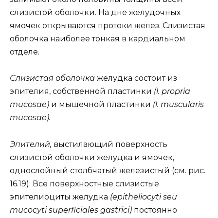
слизистой оболочки. На дне желудочных
ямочек открываются протоки желез. Слизистая
оболочка наиболее тонкая в кардиальном
отделе.
Слизистая оболочка
желудка состоит из
эпителия, собственной пластинки
(l. propria
mucosae)
и мышечной пластинки
(l. muscularis
mucosae).
Эпителий,
выстилающий поверхность
слизистой оболочки желудка и ямочек,
однослойный столбчатый железистый (см. рис.
16.19). Все поверхностные слизистые
эпителиоциты желудка
(epitheliocyti seu
mucocyti superficiales gastrici)
постоянно