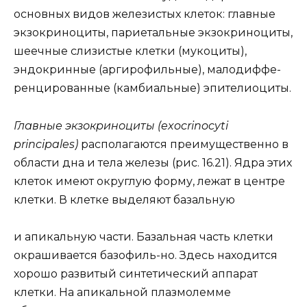
основных видов железистых клеток: главные
экзокриноциты, париетальные экзокриноциты,
шеечные слизистые клетки (мукоциты),
эндокринные (аргирофильные), малодиффе-
ренцированные (камбиальные) эпителиоциты.
Главные экзокриноциты (exocrinocyti
principales)
располагаются преимущественно в
области дна и тела железы (рис. 16.21). Ядра этих
клеток имеют округлую форму, лежат в центре
клетки. В клетке выделяют базальную
и апикальную части. Базальная часть клетки
окрашивается базофиль-но. Здесь находится
хорошо развитый синтетический аппарат
клетки. На апикальной плазмолемме