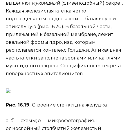
выделяют
мукоидный
(слизеподобный) секрет.
Каждая железистая клетка четко
подразделяется на две части — базальную и
апикальную (рис. 16.20). В базальной части,
прилежащей к базальной мембране, лежит
овальной формы ядро, над которым
располагается комплекс Гольджи. Апикальная
часть клетки заполнена зернами или каплями
муко-идного секрета. Специфичность секрета
поверхностных эпителиоцитов
Рис. 16.19.
Строение стенки дна желудка:
а,
б
— схемы;
в
— микрофотография. 1 —
однослойный столбчатый железистый