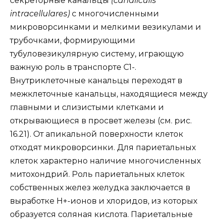
секреторные канальцы
(canaliculis
intracellulares)
с многочисленными
микроворсинками и мелкими везикулами и
трубочками, формирующими
тубуловезикулярную систему, играющую
важную роль в транспорте С1-.
Внутриклеточные канальцы переходят в
межклеточные канальцы, находящиеся между
главными и слизистыми клетками и
открывающиеся в просвет железы (см. рис.
16.21). От апикальной поверхности клеток
отходят микроворсинки. Для париетальных
клеток характерно наличие многочисленных
митохондрий. Роль париетальных клеток
собственных желез желудка заключается в
выработке Н+-ионов и хлоридов, из которых
образуется соляная кислота. Париетальные