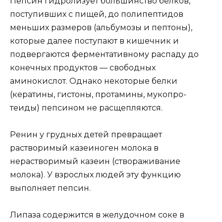
Пепсин гидролизует большинство белков,
поступивших с пищей, до полипептидов
меньших размеров (альбумозы и пептоны),
которые далее поступают в кишечник и
подвергаются ферментативному распаду до
конечных продуктов — свободных
аминокислот. Однако некоторые белки
(кератины, гистоны, протамины, мукопро-
теиды) пепсином не расщепляются.
Ренин у грудных детей превращает
растворимый казеиноген молока в
нерастворимый казеин (створаживание
молока). У взрослых людей эту функцию
выполняет пепсин.
Липаза содержится в желудочном соке в