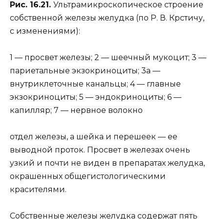
Рис. 16.21.
Ультрамикроскопическое строение
собственной железы желудка (по Р. В. Крстичу,
с изменениями):
1 — просвет железы; 2 — шеечный мукоцит; 3 —
париетальные экзокриноциты; 3а —
внутриклеточные канальцы; 4 — главные
экзокриноциты; 5 — эндокриноциты; 6 —
капилляр; 7 — нервное волокно
отдел железы, а шейка и перешеек — ее
выводной проток. Просвет в железах очень
узкий и почти не виден в препаратах желудка,
окрашенных общегистологическими
красителями.
Собственные железы желудка содержат пять