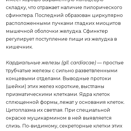
складку, что отражает наличие пилорического
сфинктера. Последний образован циркулярно
расположенными пучками гладких миоцитов
мышечной оболочки желудка. Сфинктер
регулирует поступление пищи из желудка в
кишечник.
Кардиальные железы (gll. cardiacae)
— простые
трубчатые железы с сильно разветвленными
концевыми отделами. Выводные протоки
(шейки) этих желез короткие, выстланы
призматическими клетками. Ядра клеток
сплющенной формы, лежат у основания клеток.
Цитоплазма их светлая. При специальной
окраске муцикармином в ней выявляется
слизь. По-видимому, секреторные клетки этих