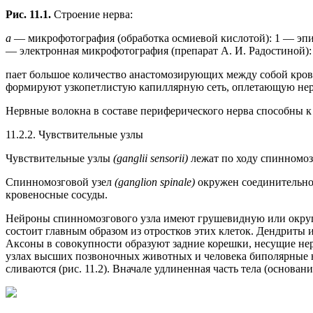
Рис. 11.1.
Строение нерва:
а
— микрофотография (обработка осмиевой кислотой): 1 — эп
— электронная микрофотография (препарат А. И. Радостиной)
пает большое количество анастомозирующих между собой крове
формируют узкопетлистую капиллярную сеть, оплетающую нер
Нервные волокна в составе периферического нерва способны 
11.2.2. Чувствительные узлы
Чувствительные узлы
(ganglii sensorii)
лежат по ходу спинномо
Спинномозговой узел
(ganglion spinale)
окружен соединительно
кровеносные сосуды.
Нейроны спинномозгового узла имеют грушевидную или округл
состоит главным образом из отростков этих клеток. Дендриты
Аксоны в совокупности образуют задние корешки, несущие нер
узлах высших позвоночных животных и человека биполярные н
сливаются (рис. 11.2). Вначале удлиненная часть тела (основан