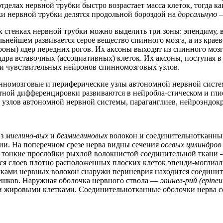
тделах нервной трубки быстро возрастает масса клеток, тогда ка
и нервной трубки делятся продольной бороздой на
дорсальную
ых стенках нервной трубки можно выделить три зоны: эпендим
альнейшем развивается серое вещество спинного мозга, а из кра
оны) ядер передних рогов. Их аксоны выходят из спинного моз
дра вставочных (ассоциативных) клеток. Их аксоны, поступая в 
ки чувствительных нейронов спинномозговых узлов.
нномозговые и периферические узлы автономной нервной систе
ной дифференцировки развиваются в нейробла-стическом и глиоб
и узлов автономной нервной системы, параганглиев, нейроэнд
из
миелино-вых
и
безмиелиновых
волокон и соединительнотканных
ии. На поперечном срезе нерва видны сечения
осевых цилиндров
я тонкие прослойки рыхлой волокнистой соединительной ткани
я слоев плотно расположенных плоских клеток эпенди-моглиал
учками нервных волокон снаружи периневрия находится соедини
орешков. Наружная оболочка нервного ствола —
эпинев-рий (epine
и жировыми клетками. Соединительнотканные оболочки нерва с