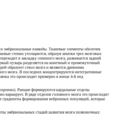
) и эмбриональные
плакоды.
Тканевые элементы оболочек
овые стенки утолщаются, образуя зачатки трех мозговых
переходит в закладку спинного мозга, развивается задний
первый пузырь разделяется на конечный и промежуточный
ырей образуют ствол мозга и являются древними
ного мозга. В последних концентрируются интегративные
ловека это происходит примерно в конце 4-й нед
ерохронно). Раньше формируются каудальные отделы
но варьирует. В ряде отделов головного мозга это происходит
ные градиенты формирования нейронных популяций, которые
ерты эмбриональных стадий развития мозга позвоночных: