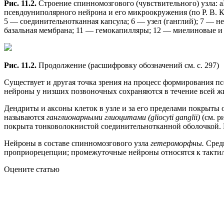
Рис. 11.2.
Строение спинномозгового (чувствительного) узла: аI
псевдоуниполярного нейрона и его микроокружения (по Р. В. 
5 — соединительнотканная капсула; 6 — узел (ганглий); 7 — н
базальная мембрана; 11 — гемокапилляры; 12 — миелиновые и
Рис. 11.2.
Продолжение (расшифровку обозначений см. с. 297)
Существует и другая точка зрения на процесс формирования п
нейроны у низших позвоночных сохраняются в течение всей 
Дендриты и аксоны клеток в узле и за его пределами покрыты
называются
ганглионарными глиоцитами (gliocyti ganglii)
(см. р
покрыта тонковолокнистой соединительнотканной оболочкой. 
Нейроны в составе спинномозгового узла
гетероморфны.
Сред
проприорецепции; промежуточные нейроны относятся к такти
Оцените статью