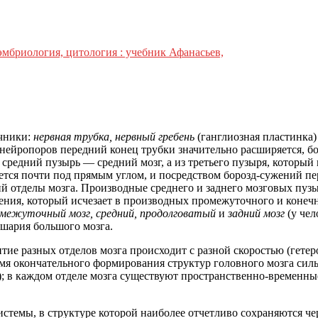
эмбриология, цитология : учебник Афанасьев,
чники:
нервная трубка, нервный гребень
(ганглиозная пластинка
йропоров передний конец трубки значительно расширяется, бок
средний пузырь — средний мозг, а из третьего пузыря, который 
бается почти под прямым углом, и посредством борозд-сужений 
ий отделы мозга. Производные среднего и заднего мозговых пуз
ения, который исчезает в производных промежуточного и конеч
межуточный мозг, средний, продолговатый
и
задний мозг
(у че
шария большого мозга.
итие разных отделов мозга происходит с разной скоростью (гет
емя окончательного формирования структур головного мозга силь
а); в каждом отделе мозга существуют пространственно-времен
истемы, в структуре которой наиболее отчетливо сохраняются ч