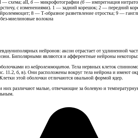
 — схема; аII,
б
— микрофотографии
(б
— импрегнация нитрато
Крстичу, с изменениями). 1 — задний корешок; 2 — передний к
ейролеммоцит; 8 — Т-образное разветвление отростка; 9 — ганг
 без-миелиновые волокна
севдоуниполярных нейронов: аксон отрастает от удлиненной час
жизни. Биполярными являются и афферентные нейроны некоторы
 оболочками из
нейролеммоцитов.
Тела нервных клеток спинномо
ис. 11.2, б, в). Они расположены вокруг тела нейрона и имеют о
Клетки этой оболочки отличаются овальной формой ядер.
и них различают малые, отвечающие за болевую и температурну
льным.