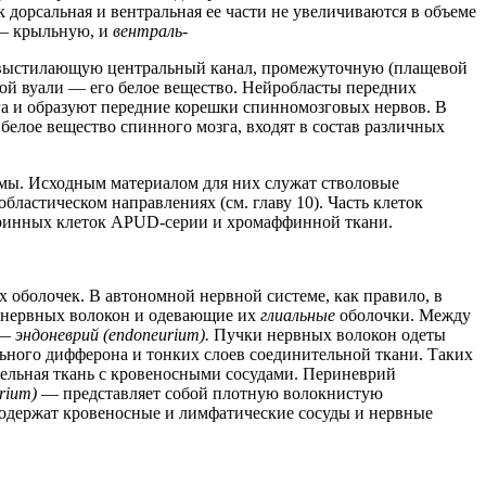
к дорсальная и вентральная ее части не увеличиваются в объеме
— крыльную, и
вентраль-
у, выстилающую центральный канал, промежуточную (плащевой
евой вуали — его белое вещество. Нейробласты передних
га и образуют передние корешки спинномозговых нервов. В
белое вещество спинного мозга, входят в состав различных
мы. Исходным материалом для них служат стволовые
ластическом направлениях (см. главу 10). Часть клеток
окринных клеток APUD-серии и хромаффинной ткани.
 оболочек. В автономной нервной системе, как правило, в
нервных волокон и одевающие их
глиальные
оболочки. Между
 —
эндоневрий (endoneurium).
Пучки нервных волокон одеты
ьного дифферона и тонких слоев соединительной ткани. Таких
тельная ткань с кровеносными сосудами. Периневрий
urium)
— представляет собой плотную волокнистую
одержат кровеносные и лимфатические сосуды и нервные