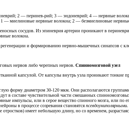
иневрий; 2 — перинев-рий; 3 — эндоневрий; 4 — нервные воло
: 1 — миелиновые нервные волокна; 2 — безмиелиновые нервные
носных сосудов. Из эпиневрия артерии проникают в периневрий
вные волокна.
к регенерации и формированию нервно-мышечных синапсов с кле
зговых нервов либо черепных нервов.
Спинномозговой узел
тканной капсулой. От капсулы внутрь узла проникают тонкие п
ую форму диаметром 30-120 мкм. Они располагаются группами,
 идут в составе чувствительной части смешанных спинномозговы
вные импульсы, или в серое вещество спинного мозга, или по е
ейроны в процессе созревания становятся
псевдоуниполярными
ие отростков) имеет небольшую длину, но со временем, разрастаяс