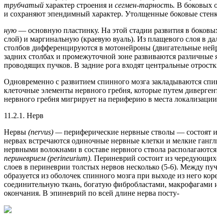
трубчатый
характер строения и
сегмен-тарность.
В боковых о
и сохраняют эпендимный характер. Утолщенные боковые стенк
ную
— основную пластинку. На этой стадии развития в боков
слой) и маргинальную (краевую вуаль). Из плащевого слоя в д
столбов дифференцируются в мотонейроны (двигательные нейр
задних столбах и промежуточной зоне развиваются различные я
проводящих пучков. В задние рога входят центральные отрост
Одновременно с развитием спинного мозга закладываются спи
клеточные элементы нервного гребня, которые путем дивергент
нервного гребня мигрирует на периферию в места локализаци
11.2.1. Нерв
Нервы
(nervus) —
периферические нервные стволы — состоят 
нервах встречаются одиночные нервные клетки и мелкие гангл
нервными волокнами в составе нервного ствола располагаютс
периневрием (perineurium).
Периневрий состоит из чередующихс
слоев в периневрии толстых нервов несколько (5-6). Между п
образуется из оболочек спинного мозга при выходе из него к
соединительную ткань, богатую фибробластами, макрофагами 
окончания. В эпиневрий по всей длине нерва посту-