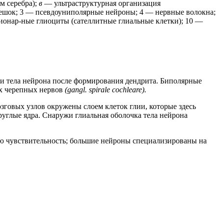
м серебра);
в
— ультраструктурная организация
орешок; 3 — псевдоуниполярные нейроны; 4 — нервные волокна;
лионар-ные глиоциты (сателлитные глиальные клетки); 10 —
ти тела нейрона после формирования дендрита. Биполярные
х черепных нервов
(gangl. spirale cochleare).
зговых узлов окружены слоем клеток глии, которые здесь
круглые ядра. Снаружи глиальная оболочка тела нейрона
ю чувствительность; большие нейроны специализированы на