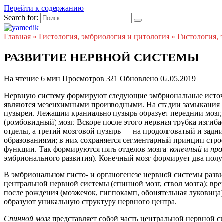
Перейти к содержанию
Search for:
Главная
»
Гистология, эмбриология и цитология
»
Гистология, 
РАЗВИТИЕ НЕРВНОЙ СИСТЕМЫ
На чтение
6 мин
Просмотров
321
Обновлено
02.05.2019
Нервную систему формируют следующие эмбриональные исто
являются мезенхимными производными. На стадии замыкания не
пузырей. Лежащий краниально пузырь образует передний мозг, 
(ромбовидный) мозг. Вскоре после этого нервная трубка изги
отделы, а третий мозговой пузырь — на продолговатый и задн
образованиями; в них сохраняется сегментарный принцип стро
функции. Так формируются пять отделов мозга:
конечный
и
про
эмбрионального развития). Конечный мозг формирует два полу
В эмбриональном гисто- и органогенезе нервной системы разв
центральной нервной системы (спинной мозг, ствол мозга); вр
после рождения (мозжечок, гиппокамп, обонятельная луковиц
образуют уникальную структуру нервного центра.
Спинной мозг
представляет собой часть центральной нервной с