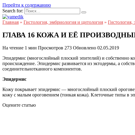
Перейти к содержанию
Search for:
Главная
»
Гистология, эмбриология и цитология
»
Гистология, 
ГЛАВА 16 КОЖА И ЕЁ ПРОИЗВОДНЫ
На чтение
1 мин
Просмотров
273
Обновлено
02.05.2019
Эпидермис (многослойный плоский эпителий) и собственно кож
происхождение. Эпидермис развивается из эктодермы, а собст
соединительнотканного компонентов.
Эпидермис
Кожу покрывает эпидермис — многослойный плоский ороговева
кожу с малым ороговением (тонкая кожа). Клеточные типы в 
Оцените статью