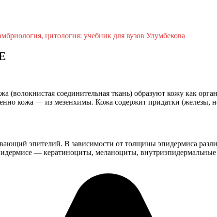
эмбриология, цитология: учебник для вузов Улумбекова
Е
а (волокнистая соединительная ткань) образуют кожу как орга
венно кожа — из мезенхимы. Кожа содержит придатки (железы, н
ющий эпителий. В зависимости от толщины эпидермиса различаю
эпидермисе — кератиноциты, меланоциты, внутриэпидермальные