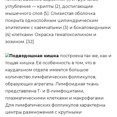
углубления — крипты (2), достигающие
мышечного слоя (5). Слизистая оболочка
покрыта однослойным цилиндрическим
эпителием с каёмчатыми (3) и бокаловидными
(4) клетками. Окраска гематоксилином и
эозином. [32]
Подвздошная кишка
построена так же, как и
тощая кишка. Её особенность в том, что в
каудальном отделе имеется большое
количество лимфатических фолликулов,
образующих агрегаты. Лимфоидная ткань
представлена Т- и В-лимфоцитами,
плазматическими клетками и макрофагами.
Для лимфатических фолликулов характерны
центры размножения с крупными