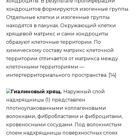
хондроциты. В результате пролиферации
хондроцитов формируются изогенные группы.
Отдельные клетки и изогенные группы
находятся в лакунах. Окружающий клетки
хрящевой матрикс и сами хондроциты
образуют клеточные территории. По
химическому составу матрикс клеточной
территории отличается от матрикса между
клеточными территориями —
интертерриториального пространства. [14]
Гиалиновый хрящ.
Наружный слой
надхрящницы (1) представлен
плотноупакованными коллагеновыми
волокнами, фибробластами и фиброцитами,
кровеносными сосудами. Под волокнистым
слоем надхрящницы поверхностных слоях