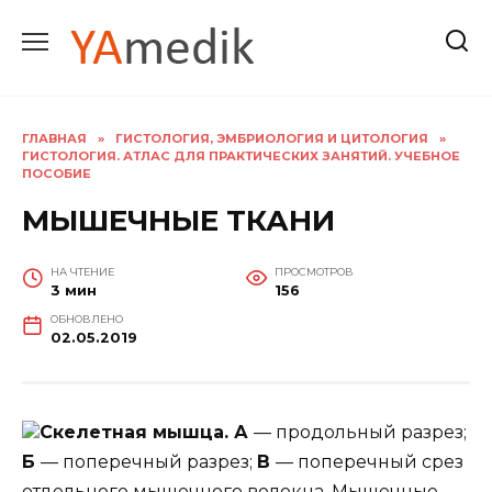
Перейти
к
содержанию
ГЛАВНАЯ
»
ГИСТОЛОГИЯ, ЭМБРИОЛОГИЯ И ЦИТОЛОГИЯ
»
ГИСТОЛОГИЯ. АТЛАС ДЛЯ ПРАКТИЧЕСКИХ ЗАНЯТИЙ. УЧЕБНОЕ
ПОСОБИЕ
МЫШЕЧНЫЕ ТКАНИ
НА ЧТЕНИЕ
ПРОСМОТРОВ
3 мин
156
ОБНОВЛЕНО
02.05.2019
Скелетная мышца. А
— продольный разрез;
Б
— поперечный разрез;
В
— поперечный срез
отдельного мышечного волокна. Мышечные