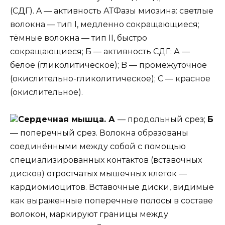
(СДГ). A — активность АТФазы миозина: светлые
волокна — тип I, медленно сокращающиеся;
тёмные волокна — тип II, быстро
сокращающиеся; Б — активность СДГ: А —
белое (гликолитическое); B — промежуточное
(окислительно-гликолитическое); C — красное
(окислительное).
Сердечная мышца. А
— продольный срез;
Б
— поперечный срез. Волокна образованы
соединёнными между собой с помощью
специализированных контактов (вставочных
дисков) отростчатых мышечных клеток —
кардиомиоцитов. Вставочные диски, видимые
как выраженные поперечные полосы в составе
волокон, маркируют границы между