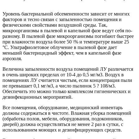
Уровень бактериальной обсемененности зависит от многих
факторов и тесно связан с запыленностью помещения и
физическими свойствами воздушной среды. Так,
микроорганизмы в пылевой и капельной фазе ведут себя по-
разному. В пылевой фазе микроорганизмы погибают быстрее
при влажности воздуха более 50 \% и температуре выше 25
°С. Ультрафиолетовое облучение в пылевой фазе дает
меньший бактерицидный эффект, чем в капельной фазе
аэрозоля.
Величина запыленности воздуха помещений ЛУ различается
в очень широких пределах от 10-4 до 0,5 мг/м3. Воздух в
помещениях ЛУ считается чистым, если концентрация пыли
не превышает 0,1 мг/м3, а число пылинок 5 ? 108/м3.
Обеспечить это можно только комплексом гигиенических и
дезинфекционных мероприятий.
Все помещения, оборудование, медицинский инвентарь
должны содержаться в чистоте. Влажная уборка помещений
(обработка полов, мебели, оборудования, подоконников,
дверей) должна осуществляться не менее 2 раз в сутки, с
использованием моющих и дезинфицирующих средств.