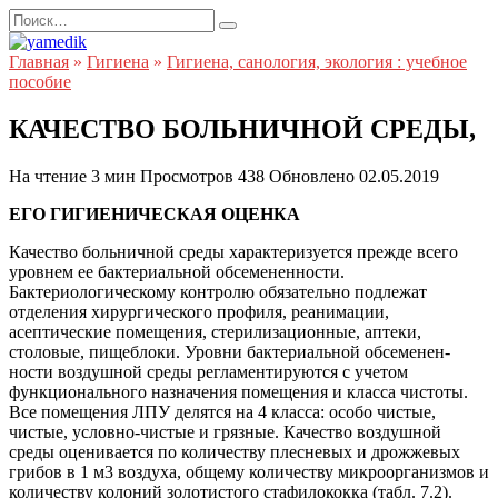
Перейти
Search
к
for:
содержанию
Главная
»
Гигиена
»
Гигиена, санология, экология : учебное
пособие
КАЧЕСТВО БОЛЬНИЧНОЙ СРЕДЫ,
На чтение
3 мин
Просмотров
438
Обновлено
02.05.2019
ЕГО ГИГИЕНИЧЕСКАЯ ОЦЕНКА
Качество больничной среды характеризуется прежде всего
уровнем ее бактериальной обсемененности.
Бактериологическому контролю обязательно подлежат
отделения хирургического профиля, реанимации,
асептические помещения, стерилизационные, аптеки,
столовые, пищеблоки. Уровни бактериальной обсеменен-
ности воздушной среды регламентируются с учетом
функционального назначения помещения и класса чистоты.
Все помещения ЛПУ делятся на 4 класса: особо чистые,
чистые, условно-чистые и грязные. Качество воздушной
среды оценивается по количеству плесневых и дрожжевых
грибов в 1 м3 воздуха, общему количеству микроорганизмов и
количеству колоний золотистого стафилококка (табл. 7.2).