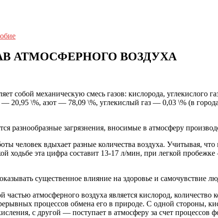
собие
В АТМОСФЕРНОГО ВОЗДУХА
т собой механическую смесь газов: кислорода, углекислого газа,
— 20,95 \%, азот — 78,09 \%, углекислый газ — 0,03 \% (в город
тся разнообразные загрязнения, вносимые в атмосферу производ
ты человек вдыхает разные количества воздуха. Учитывая, что п
гкой ходьбе эта цифра составит 13-17 л/мин, при легкой пробежк
оказывать существенное влияние на здоровье и самочувствие лю
 частью атмосферного воздуха является кислород, количество кот
рерывных процессов обмена его в природе. С одной стороны, к
исления, с другой — поступает в атмосферу за счет процессов 