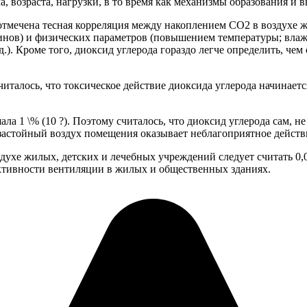
а, возраста, нагрузки, в то время как механизмы образования и
 отмечена тесная корреляция между накоплением CO2 в воздухе 
инов) и физических параметров (повышением температуры; вла
.). Кроме того, диоксид углерода гораздо легче определить, че
италось, что токсическое действие диоксида углерода начинаетс
 1 \% (10 ?). Поэтому считалось, что диоксид углерода сам, не
астойный воздух помещения оказывает неблагоприятное действ
ухе жилых, детских и лечебных учреждений следует считать 0,0
ективности вентиляции в жилых и общественных зданиях.