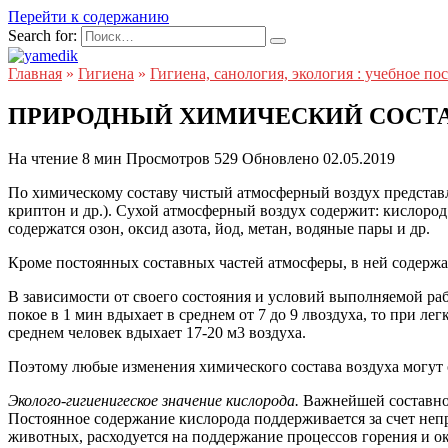
Перейти к содержанию
Search for:
Главная
»
Гигиена
»
Гигиена, санология, экология : учебное по
ПРИРОДНЫЙ ХИМИЧЕСКИЙ СОСТА
На чтение
8 мин
Просмотров
529
Обновлено
02.05.2019
По химическому составу чистый атмосферный воздух представляе
криптон и др.). Сухой атмосферный воздух содержит: кислород 
содержатся озон, оксид азота, йод, метан, водяные пары и др.
Кроме постоянных составных частей атмосферы, в ней содержа
В зависимости от своего состояния и условий выполняемой рабо
покое в 1 мин вдыхает в среднем от 7 до 9 лвоздуха, то при ле
среднем человек вдыхает 17-20 м3 воздуха.
Поэтому любые изменения химического состава воздуха могут 
Эколого-гигиенигеское значение кислорода.
Важнейшей составной
Постоянное содержание кислорода поддерживается за счет неп
животных, расходуется на поддержание процессов горения и ок