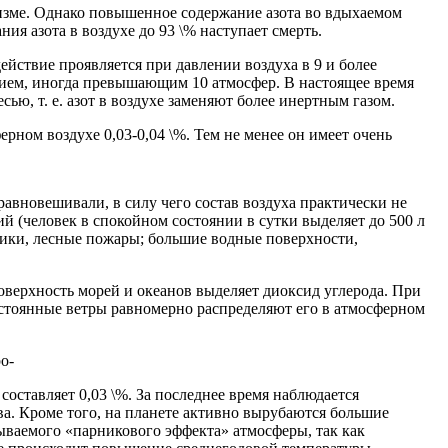
изме. Однако повышенное содержание азота во вдыхаемом
я азота в воздухе до 93 \% наступает смерть.
йствие проявляется при давлении воздуха в 9 и более
ением, иногда превышающим 10 атмосфер. В настоящее время
ю, т. е. азот в воздухе заменяют более инертным газом.
рном воздухе 0,03-0,04 \%. Тем не менее он имеет очень
авновешивали, в силу чего состав воздуха практически не
 (человек в спокойном состоянии в сутки выделяет до 500 л
ники, лесные пожары; большие водные поверхности,
ерхность морей и океанов выделяет диоксид углерода. При
остоянные ветры равномерно распределяют его в атмосферном
о-
оставляет 0,03 \%. За последнее время наблюдается
а. Кроме того, на планете активно вырубаются большие
ываемого «парникового эффекта» атмосферы, так как