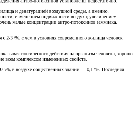
 выделения антро-потоксинов установлены недостаточно.
жилища и денатурацией воздушной среды, а именно,
жности; изменением подвижности воздуха; увеличением
м очень малые концентрации антро-потоксинов (аммиака,
я с 2-3 \%, с чем в условиях современного жилища человек
 оказывая токсического действия на организм человека, хорошо
ие всем комплексом измененных свойств.
7 \%, в воздухе общественных зданий — 0,1 \%. Последняя