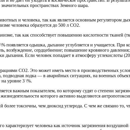
и и не дает ей уходить в космическое пространство. В результ
а значительных пространствах Земного шара.
ивотных и человека, так как является основным регулятором ды
низме человека образуется до 500 л CO2.
низме, так как способствует повышению кислотности тканей (тк
\% появляется одышка, дыхание углубляется и учащается. При к
ль, возбуждение, сердцебиение; повышение кровяного давления;
вки дыхания. Если человек попадает в атмосферу углекислоты (2
трациями CO2. Это может иметь место в производственных усло
, подводная лодка — в аварийных ситуациях, на военных объек
на уровне 3 \%.
яется важным показателем, по которому судят о степени загряз
е жизнедеятельности которого активно выделяются антропотокс
 более токсичны, чем диоксид углерода. С чем же связано то, чт
го характеризует человека как источник загрязнения воздушно