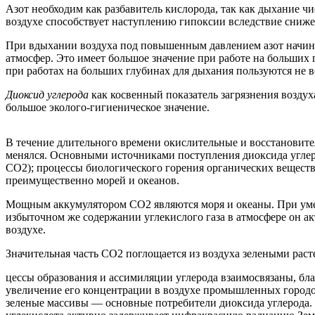
Азот необходим как разбавитель кислорода, так как дыхание
воздухе способствует наступлению гипоксии вследствие снижен
При вдыхании воздуха под повышенным давлением азот начинает
атмосфер. Это имеет большое значение при работе на больших
при работах на больших глубинах для дыхания пользуются не во
Диоксид углерода
как косвенный показатель загрязнения воздух
большое эколого-гигиеническое значение.
В течение длительного времени окислительные и восстановител
менялся. Основными источниками поступления диоксида углеро
CO2); процессы биологического горения органических вещест
преимущественно морей и океанов.
Мощным аккумулятором CO2 являются моря и океаны. При умен
избыточном же содержании углекислого газа в атмосфере он а
воздухе.
Значительная часть CO2 поглощается из воздуха зелеными раст
цессы образования и ассимиляции углерода взаимосвязаны, бла
увеличение его концентрации в воздухе промышленных городов
зеленые массивы — основные потребители диоксида углерода. 