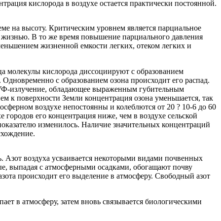
трация кислорода в воздухе остается практически постоянной.
еме на высоту. Критическим уровнем является парциальное
 с жизнью. В то же время повышение парциального давления
уменьшением жизненной емкости легких, отеком легких и
ца молекулы кислорода диссоциируют с образованием
 Одновременно с образованием озона происходит его распад.
е УФ-излучение, обладающее выраженным губительным
ем к поверхности Земли концентрация озона уменьшается, так
осферном воздухе непостоянны и колеблются от 20 ? 10-6 до 60
е городов его концентрация ниже, чем в воздухе сельской
 показателю изменилось. Наличие значительных концентраций
схождение.
ь. Азот воздуха усваивается некоторыми видами почвенных
рые, выпадая с атмосферными осадками, обогащают почву
азота происходит его выделение в атмосферу. Свободный азот
пает в атмосферу, затем вновь связывается биологическими