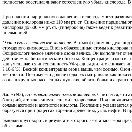
полностью восстанавливают естественную убыль кислорода. В 
При падении парциального давления кислорода могут развиват
давление кислорода ниже 110 мм рт. ст. Снижение парциальног
кислорода до 600 мм рт. ст. (гипероксия) также ведет к разви
пневмонией.
Озон и его гигиеническое значение.
В атмосферном воздухе под
атомарного кислорода. Вновь образованные атомы кислорода п
Общебиологическое значение озона велико. Он выполняет оч
действием на биологические объекты. Концентрация озона в а
как уменьшается интенсивность УФ-радиа-ции, что снижает инт
? 10-6 \%. Весной концентрация озона выше, чем осенью. Озон
местности. Поэтому его долгие годы рассматривали как показ
озона в крупных населенных пунктах, вблизи больших трансп
Азот
(N2),
его эколого-гигиенигеское значение.
Считается, что 
бактерий, а также сине-зелеными водорослями. Под влиянием э
солями азотной и азотистой кислоты. Последние усваиваются р
образуется при процессах горения древесины, угля, нефти. В п
рывный круговорот, в результате которого азот атмосферы прев
объектами.