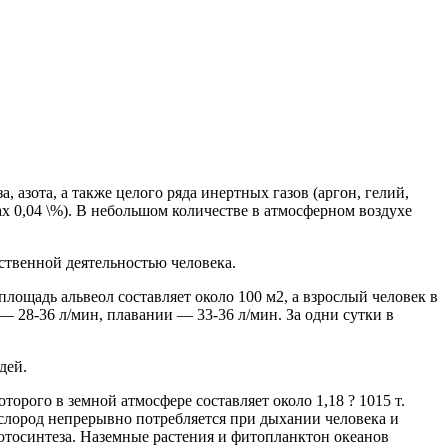
 азота, а также целого ряда инертных газов (аргон, гелий,
ах 0,04 \%). В небольшом количестве в атмосферном воздухе
ственной деятельностью человека.
лощадь альвеол составляет около 100 м2, а взрослый человек в
е — 28-36 л/мин, плавании — 33-36 л/мин. За одни сутки в
дей.
орого в земной атмосфере составляет около 1,18 ? 1015 т.
ислород непрерывно потребляется при дыхании человека и
фотосинтеза. Наземные растения и фитопланктон океанов