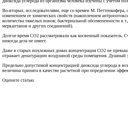
диоксида углерода из организма человека изучены с учетом пол
Во-вторых, исследователями, еще со времен М. Петтенкофера,
изменением ее химических свойств (накоплением антропотокс
количества тяжелых ионов; бактериальной обсемененности и т.д
меркаптанов и других соединений).
Долгое время СО2 рассматривали как косвенный показатель. Сч
никогда дела не имеет.
Даже в старых ночлежных домах концентрация CO2 не превышала
отражает денатурацию воздушной среды помещения. Душный з
Предельно допустимой концентрацией диоксида углерода в возд
величина принята в качестве расчетной при определении эфф
Оцените статью