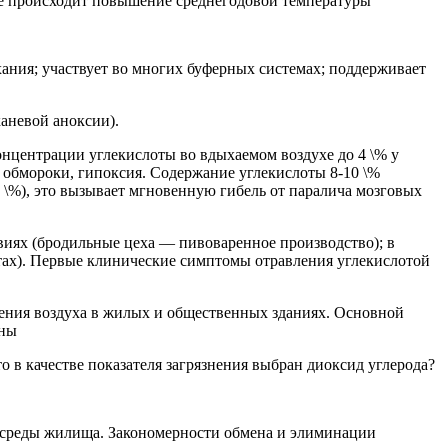
ате происходит повышение среднегодовой температуры
хания; участвует во многих буферных системах; поддерживает
аневой аноксии).
онцентрации углекислоты во вдыхаемом воздухе до 4 \% у
 обмороки, гипоксия. Содержание углекислоты 8-10 \%
0 \%), это вызывает мгновенную гибель от паралича мозговых
виях (бродильные цеха — пивоваренное производство); в
тах). Первые клинические симптомы отравления углекислотой
нения воздуха в жилых и общественных зданиях. Основной
ины
о в качестве показателя загрязнения выбран диоксид углерода?
й среды жилища. Закономерности обмена и элиминации