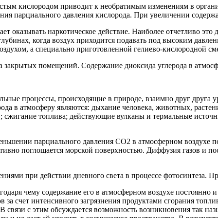
 чистым кислородом приводит к необратимым изменениям в орган
ия парциального давления кислорода. При увеличении содержани
 оказывать наркотическое действие. Наиболее отчетливо это де
 глубинах, когда воздух приходится подавать под высоким давл
здухом, а специально приготовленной гелиево-кислородной смесь
а закрытых помещений. Содержание диоксида углерода в атмосфе
ьные процессы, происходящие в природе, взаимно друг друга ур
да в атмосферу являются: дыхание человека, животных, растений
в; сжигание топлива; действующие вулканы и термальные источ
ьшении парциального давления CO2 в атмосферном воздухе пов
ктивно поглощается морской поверхностью. Диффузия газов и п
ениями при действии дневного света в процессе фотосинтеза. Пр
годаря чему содержание его в атмосферном воздухе постоянно и с
 за счет интенсивного загрязнения продуктами сгорания топлив
В связи с этим обсуждается возможность возникновения так наз