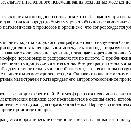
результате интенсивного перемешивания воздушных масс концен
ься явления кислородного голодания, что наблюдается при подъ
о давления кислорода до 50-60 мм рт. ст. обычно несовместимо
тию патологических процессов в организме, что сопровождается 
 влиянием коротковолнового ультрафиолетового излучения Солн
рисоединяются к нейтральной молекуле кислорода, образуя озон.
ень важные экологические функции, поглощает коротковолново
тмосфере неравномерно распределяется по высоте. С приближени
енсивность процессов синтеза озона. Концентрации озона в атм
 обладает окислительными способностями, в загрязненном воздух
атель чистоты атмосферного воздуха. Однако отношение к этому
ортных магистралей подтверждает его антропотехногенное прои
азот — газ индифферентный. В атмосфере азота невозможна жизн
лектрических разрядов азот превращается в оксиды азота, кото
астениями и служат для образования белка. Наряду с усвоением 
рироде происходит непре-
ращается в органические соединения, восстанавливается и посту