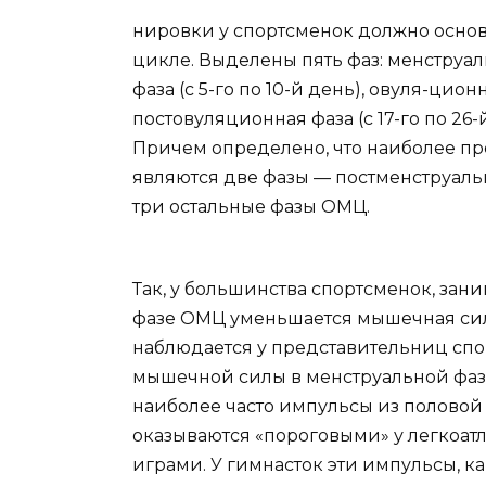
нировки у спортсменок должно основ
цикле. Выделены пять фаз: менструаль
фаза (с 5-го по 10-й день), овуля-ционна
постовуляционная фаза (с 17-го по 26
Причем определено, что наиболее 
являются две фазы — постменструаль
три остальные фазы ОМЦ.
Так, у большинства спортсменок, зан
фазе ОМЦ уменьшается мышечная сила.
наблюдается у представительниц спо
мышечной силы в менструальной фаз
наиболее часто импульсы из половой
оказываются «пороговыми» у легкоа
играми. У гимнасток эти импульсы, к