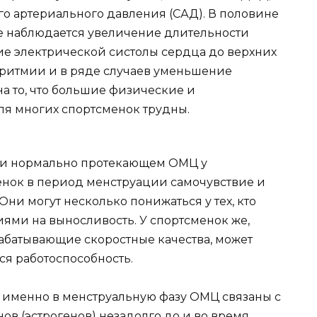
о артериального давления (САД). В половине
е наблюдается увеличение длительности
ение электрической систолы сердца до верхних
аритмии и в ряде случаев уменьшение
на то, что большие физические и
ля многих спортсменок трудны.
 при нормально протекающем ОМЦ у
ок в период менструации самочувствие и
ни могут несколько понижаться у тех, кто
ями на выносливость. У спортсменок же,
абатывающие скоростные качества, может
ся работоспособность.
 именно в менструальную фазу ОМЦ связаны с
 (эстрогенов) незадолго до и во время