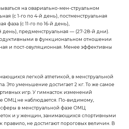
ываться на овариально-мен-струальном
ная (с 1-го по 4-й день), постменструальная
я фаза (с 11-го по 16-й день),
-й день), предменструальная — (27-28-й дни).
продуктивными в функциональном отношении
ная и пост-овуляционная. Менее эффективны
имающихся легкой атлетикой, в менструальной
 Это уменьшение достигает 2 кг. То же самое
ртивных игр. У гимнасток изменений
е ОМЦ не наблюдается. По-видимому,
 сферы в менструальной фазе ОМЦ
тлеток и у женщин, занимающихся спортивными
ак правило, не достигают пороговых величин. В