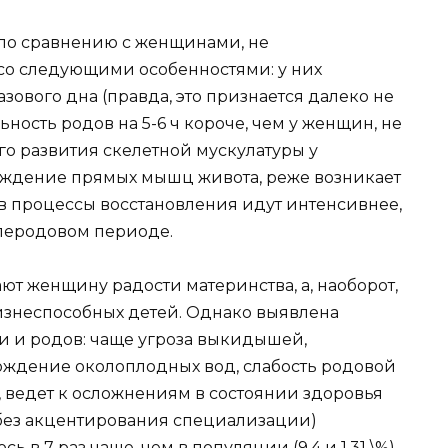
 по сравнению с женщинами, не
со следующими особенностями: у них
зового дна (правда, это признается далеко не
ность родов на 5-6 ч короче, чем у женщин, не
го развития скелетной мускулатуры у
ождение прямых мышц живота, реже возникает
в процессы восстановления идут интенсивнее,
леродовом периоде.
т женщину радости материнства, а, наоборот,
изнеспособных детей. Однако выявлена
и и родов: чаще угроза выкидышей,
ождение околоплодных вод, слабость родовой
о, ведет к осложнениям в состоянии здоровья
(без акцентирования специализации)
в 7 раз чаще, чем в популяции (9,4 и 1,31 \%),