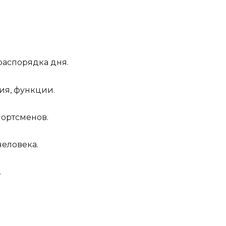
распорядка дня.
ния, функции.
портсменов.
человека.
.