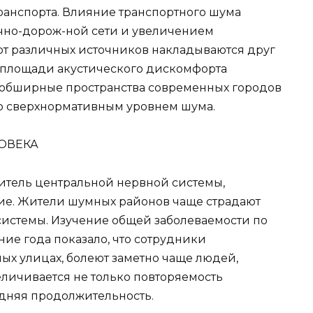
ранспорта. Влияние транспортного шума
ично-дорож-ной сети и увеличением
от различных источников накладываются друг
т площади акустического дискомфорта
ю, обширные пространства современных городов
со сверхнормативным уровнем шума.
ОВЕКА
итель центральной нервной системы,
ие. Жители шумных районов чаще страдают
истемы. Изучение общей заболеваемости по
ние года показало, что сотрудники
х улицах, болеют заметно чаще людей,
еличивается не только повторяемость
едняя продолжительность.