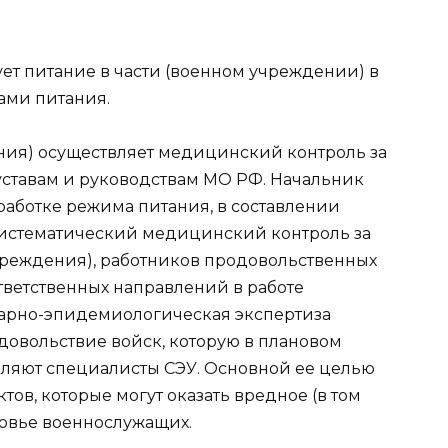
ет питание в части (военном учреждении) в
ами питания.
ния) осуществляет медицинский контроль за
ставам и руководствам МО РФ. Начальник
работке режима питания, в составлении
систематический медицинский контроль за
чреждения), работников продовольственных
тветственных направлений в работе
арно-эпидемиологическая экспертиза
довольствие войск, которую в плановом
вляют специалисты СЭУ. Основной ее целью
ов, которые могут оказать вредное (в том
ровье военнослужащих.