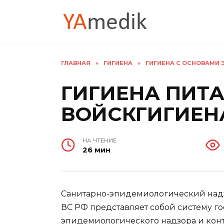
Перейти
к
содержанию
ГЛАВНАЯ
»
ГИГИЕНА
»
ГИГИЕНА С ОСНОВАМИ Э
ГИГИЕНА ПИТ
ВОЙСКГИГИЕН
НА ЧТЕНИЕ
26 мин
Санитарно-эпидемиологический надз
ВС РФ представляет собой систему г
эпидемиологического надзора и конт