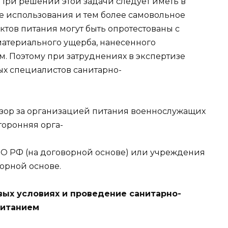
 При решении этой задачи следует иметь в
е использования и тем более самовольное
тов питания могут быть опротестованы с
атериального ущерба, нанесенного
 Поэтому при затруднениях в экспертизе
х специалистов санитарно-
ор за организацией питания военнослужащих
сторонняя орга-
МО РФ (на договорной основе) или учреждения
орной основе.
вых условиях и проведение санитарно-
питанием