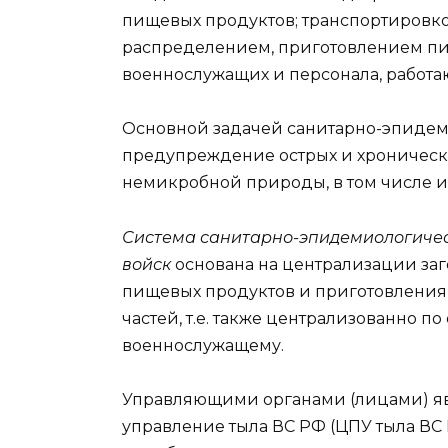
пищевых продуктов; транспортировк
распределением, приготовлением пи
военнослужащих и персонала, работа
Основной задачей санитарно-эпидем
предупреждение острых и хроничес
немикробной природы, в том числе 
Система санитарно-эпидемиологиче
войск
основана на централизации заг
пищевых продуктов и приготовления 
частей, т.е. также централизованно 
военнослужащему.
Управляющими органами (лицами) я
управление тыла ВС РФ (ЦПУ тыла ВС 