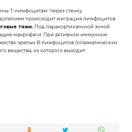
ены T-лимфоцитам. Через стенку
ндотелием происходит миграция лимфоцитов
зговые тяжи.
Под паракортикальной зоной
ащие макрофаги. При активном иммунном
ожество зрелых B-лимфоцитов (плазматических
ого вещества, из которого выходит