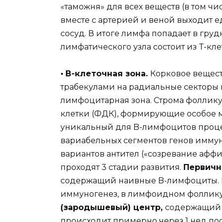
«таможня» для всех веществ (в том чи
вместе с артерией и веной выходит
сосуд. В итоге лимфа попадает в гр
лимфатического узла состоит из T-кле
•
B-клеточная зона.
Корковое вещес
трабекулами на радиальные секторы 
лимфоцитарная зона. Строма фоллик
клетки (ФДК), формирующие особое 
уникальный для B-лимфоцитов проце
вариабельных сегментов генов имму
вариантов антител («созревание афф
проходят 3 стадии развития.
Первич
содержащий наивные B-лимфоциты. П
иммуногенез, в лимфоидном фоллик
(зародышевый) центр,
содержащий 
происходит примерно через 1 нед по