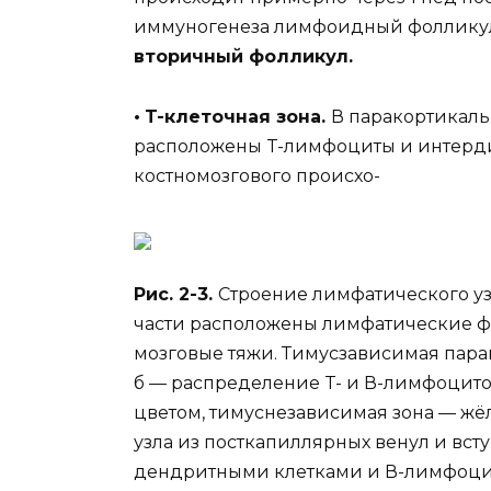
иммуногенеза лимфоидный фолликул 
вторичный фолликул.
•
T-клеточная зона.
В паракортикаль
расположены T-лимфоциты и интерди
костномозгового происхо-
Рис. 2-3.
Строение лимфатического узл
части расположены лимфатические фол
мозговые тяжи. Тимусзависимая пара
б — распределение T- и В-лимфоцито
цветом, тимуснезависимая зона — жё
узла из посткапиллярных венул и вст
дендритными клетками и В-лимфоц