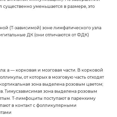
существенно уменьшается в размере, это
ной (T-зависимой) зоне лимфатического узла
гитальные ДК (они отличаются от ФДК)
а: а — корковая и мозговая части. В корковой
ликулы, от которых в мозговую часть отходят
кортикальная зона выделена розовым цветом;
в. Тимусзависимая зона выделена розовым
лтым. T-лимфоциты поступают в паренхиму
упают в контакт с фолликулярными
итами