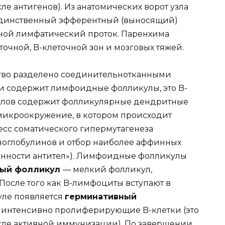
сле антигенов). Из анатомических ворот узла
 единственный эфферентный (выносящий)
удной лимфатический проток. Паренхима
точной, B-клеточной зон и мозговых тяжей.
тво разделено соединительнотканными
и содержит лимфоидные фолликулы, это B-
улов содержит фолликулярные дендритные
микроокружение, в котором происходит
сс соматического гипермутагенеза
ноглобулинов и отбор наиболее аффинных
инности антител»). Лимфоидные фолликулы
ный фолликул
— мелкий фолликул,
осле того как B-лимфоциты вступают в
уле появляется
герминативный
интенсивно пролиферирующие B-клетки (это
сле активной иммунизации). По завершении