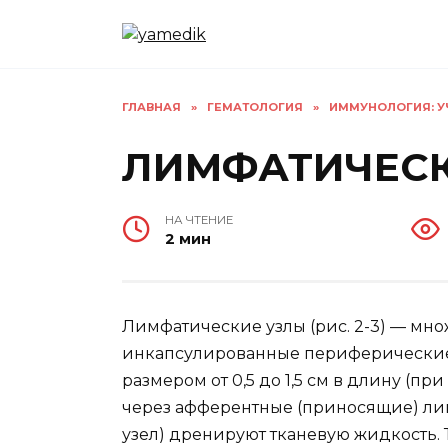
Перейти
к
содержанию
ГЛАВНАЯ
»
ГЕМАТОЛОГИЯ
»
ИММУНОЛОГИЯ: УЧ
ЛИМФАТИЧЕСК
НА ЧТЕНИЕ
2 мин
Лимфатические узлы (рис. 2-3) — м
инкапсулированные периферически
размером от 0,5 до 1,5 см в длину (п
через афферентные (приносящие) ли
узел) дренируют тканевую жидкость.