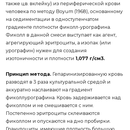
также цв. вклейку) из периферической крови
человека по методу Boyum (1968), основанному
на седиментации в одноступенчатом
градиенте плотности фиколл-урографина.
Фиколл в данной смеси выступает как агент,
агрегирующий эритроциты, а изопак (или
урографин) нужен для создания
изотоничности и плотности
1,077 г/см3.
Принцип метода.
Гепаринизированную кровь
разводят в 3 раза культуральной средой и
аккуратно наслаивают на градиент
фиколлурографина. Кровь задерживается над
фиколлом и не смешивается с ним.
Постепенно эритроциты склеиваются
фиколлом и опускаются на дно пробирки.
Гранулоциты, имеющие плотность большую,