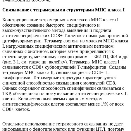
Связывание с тетрамерными структурами MHC класса I
Конструирование тетрамерных комплексов MHC класса I
обеспечило создание быстрого, специфичного и
высокочувствительного метода выявления и подсчета
антигенспецифических CD8+ Т-клеток с помощью проточной
цитофлуориметрии. Тетрамер состоит из молекул MHC класса
I, нагруженных специфическим антигенным пептидом,
связанных с биотином, которые затем прикрепляются к
стрептавидину, меченному флуорохромом — ФИТЦ, ФЭ и др.
(рис. 3.1, см. также цв. вклейку). Тетрамеры MHC класса I
связываются с CD8+ субпопуляцией Т-лимфоцитов. Созданы
тетрамеры MHC класса II, связывающиеся с CD4+ Т-
лимфоцитами. Тетрамерные структуры характеризуются
сниженной способностью связывания с молекулой CD8.
Однако сохраняют способность специфически связываться с
TКР, обеспечивая точное узнавание антигенспецифических Т-
клеток. Количество выявляемых данным методом
антигенспецифических клеток составляет менее 1\% от всех
CD8+-клеток.
Отдельное использование тетрамерного связывания не дает
информации о фенотипе клеток или функции ЦТЛ, поэтому