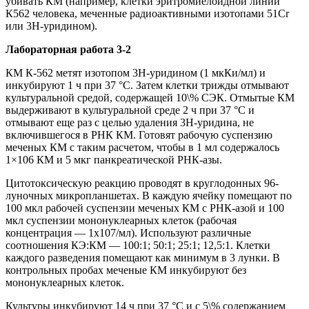
убивать КМ (например, клетки эритромиелоидной линии
К562 человека, меченные радиоактивными изотопами 51Cr
или 3Н-уридином).
Лабораторная работа 3-2
КМ К-562 метят изотопом 3Н-уридином (1 мкКи/мл) и
инкубируют 1 ч при 37 °С. Затем клетки трижды отмывают
культуральной средой, содержащей 10\% СЭК. Отмытые КМ
выдерживают в культуральной среде 2 ч при 37 °С и
отмывают еще раз с целью удаления 3Н-уридина, не
включившегося в РНК КМ. Готовят рабочую суспензию
меченых КМ с таким расчетом, чтобы в 1 мл содержалось
1×106 КМ и 5 мкг панкреатической РНК-азы.
Цитотоксическую реакцию проводят в круглодонных 96-
луночных микропланшетах. В каждую ячейку помещают по
100 мкл рабочей суспензии меченых КМ с РНК-азой и 100
мкл суспензии мононуклеарных клеток (рабочая
концентрация — 1х107/мл). Используют различные
соотношения КЭ:КМ — 100:1; 50:1; 25:1; 12,5:1. Клетки
каждого разведения помещают как минимум в 3 лунки. В
контрольных пробах меченые КМ инкубируют без
мононуклеарных клеток.
Культуры инкубируют 14 ч при 37 °С и с 5\% содержанием