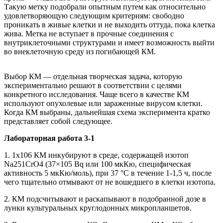
Такую метку подобрали опытным путем как относительно
удовлетворяющую следующим критериям: свободно
проникать в живые клетки и не выходить оттуда, пока клетка
жива. Метка не вступает в прочные соединения с
внутриклеточными структурами и имеет возможность выйти
во внеклеточную среду из погибающей КМ.
Выбор КМ — отдельная творческая задача, которую
экспериментально решают в соответствии с целями
конкретного исследования. Чаще всего в качестве КМ
используют опухолевые или зараженные вирусом клетки.
Когда КМ выбраны, дальнейшая схема эксперимента кратко
представляет собой следующее.
Лабораторная работа 3-1
1. 1х106 КМ инкубируют в среде, содержащей изотоп
Na251CrO4 (37×105 Bq или 100 мкКю, специфическая
активность 5 мкКю/моль), при 37 °С в течение 1-1,5 ч, после
чего тщательно отмывают от не вошедшего в клетки изотопа.
2. КМ подсчитывают и раскапывают в подобранной дозе в
лунки культуральных круглодонных микропланшетов.