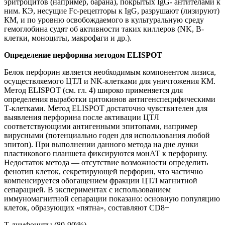
эритроцитов (например, барана), покрытых IgG- антителами к
ним. КЭ, несущие Fc-рецепторы к IgG, разрушают (лизируют)
КМ, и по уровню освобождаемого в культуральную среду
гемоглобина судят об активности таких киллеров (NK, В-
клетки, моноциты, макрофаги и др.).
Определение перфорина методом ELISPOT
Белок перфорин является необходимым компонентом лизиса,
осуществляемого ЦТЛ и NK-клетками для уничтожения КМ.
Метод ELISPOT (см. гл. 4) широко применяется для
определения выработки цитокинов антигенспецифическими
Т-клетками. Метод ELISPOT достаточно чувствителен для
выявления перфорина после активации ЦТЛ
соответствующими антигенными эпитопами, например
вирусными (потенциально годен для использования любой
эпитоп). При выполнении данного метода на дне лунки
пластикового планшета фиксируются монАТ к перфорину.
Недостаток метода — отсутствие возможности определить
фенотип клеток, секретирующей перфорин, что частично
компенсируется обогащением фракции ЦТЛ магнитной
сепарацией. В экспериментах с использованием
иммуномагнитной сепарации показано: основную популяцию
клеток, образующих «пятна», составляют CD8+
Т-лимфоциты (80-90\%).