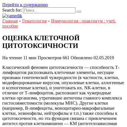
Перейти к содержанию
Search for:
Главная
»
Гематология
»
Иммунология : практикум : учеб.
пособие
ОЦЕНКА КЛЕТОЧНОЙ
ЦИТОТОКСИЧНОСТИ
На чтение
11 мин
Просмотров
661
Обновлено
02.05.2019
Классический феномен цитотоксичности — способность Т-
лимфоцитов распознавать клеточные элементы, несущие
признаки генетической чужеродности (в частности, клетки,
модифицированные вирусом, опухолевые клетки, аллогенные
и ксеногенные клетки), и уничтожать их. NK-клетки, в
отличие от Т-лимфоцитов, распознают как чужеродные
клетки организма, утратившие антигены главного комплекса
гистосовместимости (молекулы МНС). Другие клетки
(например, В-лимфоциты, моноцитарно-макрофагальные
клетки, эозинофилы, нейтрофилы и т.п.) также способны к
цитотоксичности, но эта функция связана с привлечением
антител против клеткимишени — КМ (антителозависимая