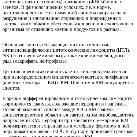
клеточная цитотоксичность), цитокинов (ФНОа) и иных
агентов. В физиологических условиях, т.е. в норме,
цитотоксичность клеток иммунной системы направлена на
разрушение и элиминацию стареющих и поврежденных
клеток, таким образом обеспечивая клиренс многоклеточного
организма от отживших клеток и продуктов их распада.
Основные клетки, обладающие цитотоксичностью, —
антигенспецифические цитотоксические лимфоциты (ЦТЛ),
NK (естественные киллеры), а также клетки миелоидного
ряда (макрофаги, нейтрофилы).
Цитотоксическая активность клеток-киллеров реализуется
при непосредственном синаптическом контакте лимфоцита
(клеткиэффектора — КЭ) с КМ. При этом в КМ индуцируется
апоптоз.
В зрелом дифференцированном цитотоксическом лимфоците
формируются гранулы, содержащие перфорин и гранзимы.
После образования синапса между КЭ и КМ гранулы
концентрируются в области контакта и затем освобождаются в
направлении КМ. Перфорин при контакте с мембраной КМ
полимеризуется и встраивается в мембрану, формируя в ней
пору диаметром около 100 Ǻ. В эту пору проникают гранзимы
— ферменты, инициирующие апоптоз КМ.