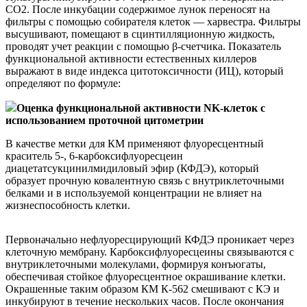
СО2. После инкубации содержимое лунок переносят на
фильтры с помощью собирателя клеток — харвестра. Фильтры
высушивают, помещают в сцинтилляционную жидкость,
проводят учет реакции с помощью β-счетчика. Показатель
функциональной активности естественных киллеров
выражают в виде индекса цитотоксичности (ИЦ), который
определяют по формуле:
Оценка функциональной активности NK-клеток с
использованием проточной цитометрии
В качестве метки для КМ применяют флуоресцентный
краситель 5-, 6-карбоксифлуоресцеин
диацетатсукцинилмидиловый эфир (КФДЭ), который
образует прочную ковалентную связь с внутриклеточными
белками и в используемой концентрации не влияет на
жизнеспособность клетки.
Первоначально нефлуоресцирующий КФДЭ проникает через
клеточную мембрану. Карбоксифлуоресцеины связываются с
внутриклеточными молекулами, формируя конъюгаты,
обеспечивая стойкое флуоресцентное окрашивание клетки.
Окрашенные таким образом КМ К-562 смешивают с КЭ и
инкубируют в течение нескольких часов. После окончания