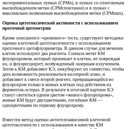
экспериментальных лунках (СРМn), в лунках со спонтанным
высвобождением метки (СРМспонтанно) и в лунках с
максимально возможным высвобождением метки (CPMmax).
Оценка цитотоксической активности с использованием
проточной цитометрии
Кроме описанного «хромового» теста, существуют методики
оценки клеточной цитотоксичности с использованием
проточного цитофлуориметра. В данном случае для мечения
клеток используют два реагента. Сначала метят КМ
флуорохромом, который проникает в клетки, не повреждая
их, и флуоресцирует, возбужденный лазерным излучением.
Затем к КМ добавляют КЭ, инкубируют их совместно, чтобы
дать возможность реализоваться киллерной атаке, и
добавляют к смеси второй реагент, превращающийся во
флуорохром только в живых клетках под действием их
ферментов-эстераз. В результате в итоговой картине КЭ
станут светиться одним цветом «живого флуорохрома»,
живые КМ будут двухцветными, погибшие КМ —
одноцветными по первому флуорохрому.
Известен метод оценки антителозависимой клеточной
цитотоксичности с использованием в качестве КМ