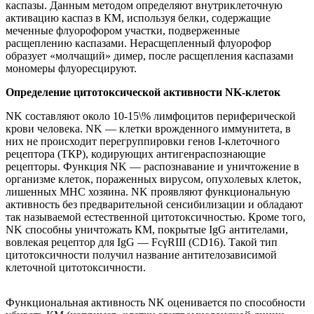
каспазы. Данным методом определяют внутриклеточную
активацию каспаз в КМ, используя белки, содержащие
меченные флуорофором участки, подверженные
расщеплению каспазами. Нерасщепленный флуорофор
образует «молчащий» димер, после расщепления каспазами
мономеры флуоресцируют.
Определение цитотоксической активности NK-клеток
NK составляют около 10-15\% лимфоцитов периферической
крови человека. NK — клетки врожденного иммунитета, в
них не происходит перегруппировки генов I-клеточного
рецептора (ТКР), кодирующих антигенраспознающие
рецепторы. Функция NK — распознавание и уничтожение в
организме клеток, пораженных вирусом, опухолевых клеток,
лишенных МНС хозяина. NK проявляют функциональную
активность без предварительной сенсибилизации и обладают
так называемой естественной цитотоксичностью. Кроме того,
NK способны уничтожать КМ, покрытые IgG антителами,
вовлекая рецептор для IgG — FcγRIII (CD16). Такой тип
цитотоксичности получил название антителозависимой
клеточной цитотоксичности.
Функциональная активность NK оценивается по способности