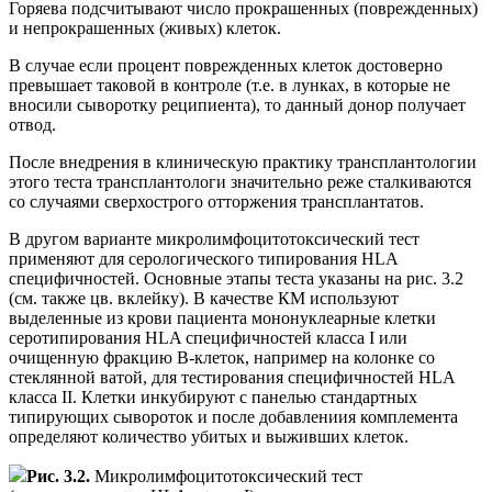
Горяева подсчитывают число прокрашенных (поврежденных)
и непрокрашенных (живых) клеток.
В случае если процент поврежденных клеток достоверно
превышает таковой в контроле (т.е. в лунках, в которые не
вносили сыворотку реципиента), то данный донор получает
отвод.
После внедрения в клиническую практику трансплантологии
этого теста трансплантологи значительно реже сталкиваются
со случаями сверхострого отторжения трансплантатов.
В другом варианте микролимфоцитотоксический тест
применяют для серологического типирования HLA
специфичностей. Основные этапы теста указаны на рис. 3.2
(см. также цв. вклейку). В качестве КМ используют
выделенные из крови пациента мононуклеарные клетки
серотипирования HLA специфичностей класса I или
очищенную фракцию В-клеток, например на колонке со
стеклянной ватой, для тестирования специфичностей HLA
класса II. Клетки инкубируют с панелью стандартных
типирующих сывороток и после добавлениия комплемента
определяют количество убитых и выживших клеток.
Рис. 3.2.
Микролимфоцитотоксический тест