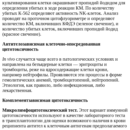
культивирования клетки окрашивают пропидий йодидом для
определения убитых в ходе реакции КМ. По количеству
убитых К-562 определяют активность NK-клеток. Анализ
проводят на проточном цитофлуориметре и определяют
количество КМ, включивших КФДЭ (зеленое свечение), и
количество убитых клеток, включивших пропидий йодид
(красное свечение).
Антителозависимая клеточно-опосредованная
цитотоксичность
In vivo
случается чаще всего в патологических условиях и
направлена на безъядерные клетки — эритроциты и
тромбоциты, реже на ядросодержащие клетки крови,
например нейтрофилы. Проявляются эти процессы в форме
гемолитических анемий, тромбоцитопений, нейтропений.
Этиология, как правило, либо инфекционная, либо
лекарственная.
Комплементзависимая цитотоксичность
Микролимфоцитотоксический тест.
Этот вариант иммунной
цитотоксичности используют в качестве лабораторного теста
в трансплантологии для оценки возможного наличия в крови
реципиента антител к клеточным антигенам предполагаемого