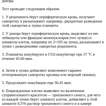
донора.
Тест проводят следующим образом.
1. У реципиента берут периферическую кровь, получают
сыворотку и раскапывают, например, двукратные разведения
этой сыворотки в лунки планшета.
2. У донора берут периферическую кровь, выделяют из нее
лейкоциты или фракцию мононуклеаров (что лучше) и
аликвоты клеток, например по 2×105 на лунку, раскапывают в
лунки с разведениями сыворотки реципиента.
3. Планшеты инкубируют в СО2-инкубаторе при 37 °С в
течение 45-60 мин.
4. Затем в лунки добавляют комплемент (заранее
оттитрованную сыворотку кролика или морской свинки).
5. Продолжают инкубацию еще 30-45 мин.
6. Поврежденные клетки выявляют по включению
суправитального красителя — трипанового синего, для чего
из каждой лунки берут аликвоту клеток, добавляют к этой
аликвоте 0,5\% раствор трипанового синего и в камере