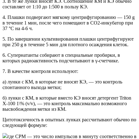
3. В те же лунки вносят КЭ. Соотношение КМ и КЭ обычно
составляет от 1:10 до 1:500 в пользу КЭ.
4. Плашки подвергают мягкому центрифугированию — 150 g
в течение 1 мин, после чего помещают в СО2-инкубатор при
37 °С на 4-6 ч.
5. По завершении культивирования плашки центрифугируют
при 250 g в течение 5 мин для плотного осаждения клеток.
6. Супернатанты собирают в специальные пробирки, в
которых радиоактивность подсчитывают в γ-счетчике.
7. В качестве контроля используют:
а) лунки с КМ, в которые не вносят КЭ, — это контроль
спонтанного выхода метки;
б) лунки с КМ, в которые вместо КЭ вносят детергент Triton
X-100 1\% (v/v), — это контроль максимально возможного
высвобождения метки из КМ.
Цитотоксичность в опытных лунках рассчитывают обычно по
следующей формуле:
где CPM — это число импульсов в минуту соответственно в