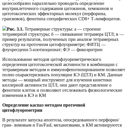
целесообразно параллельно проводить определение
внутриклеточного содержания цитокинов, хемокинов и
цитотоксических эффекторных молекул (перфорина,
гранзимов), фенотипа специфических CD8+ Т-лимфоцитов.
Рис. 3.1.
Тетрамерные структуры: а — строение
тетрамерной структуры; б — связывание тетрамера ЦТЛ; в —
пример результатов, полученных при анализе тетрамерных
структур на проточном цитофлуориметре; ФИТЦ —
флуоресцеин-5-изотиоционат; ФЭ — фикоэритрин
Использование методов цитофлуориметрического
определения цитотоксической активности в комбинации с
тетрамерным методом и иммунофенотипированием позволяет
полно охарактеризовать популяции КЭ (ЦТЛ) и КМ. Данные
методы — мощный инструмент для изучения кинетики
киллерной активности ЦТЛ, они дают представление о
фенотипе клеток и позволяют отслеживать физиологические
изменения в КЭ и КМ
Определение каспаз методом проточной
цитофлуорометрии
В результате запуска апоптоза, опосредованного перфорин/
гран- зимовым и Fas/FasL механизмами, в КМ активируются