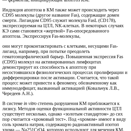
Индукция апоптоза в КМ также может происходить через
CD95 молекулы (другое название Fas), содержащие домен
смерти. Лигандом CD95 служит молекула FasL (CD178),
экспрессируемая на ЦТЛ, NK-клетках. В некоторых случаях
КЭ сами становятся «жертвой» Fas-опосредованного
апоптоза. Экспрессируя Fas-молекулы,
они могут проконтактировать с клетками, несущими Fas-
лиганд, например, при потытке преодолеть
гематоэнцефалический барьер. Повышенная экспрессия Fas
(CD95) молекул на активированных лимфоцитах
демонстрирует их способность к апоптозу при
несостоявшихся физиологических процессах пролиферации и
дифференцировки после активации. Считается, что такой
процесс может привести к феномену, обозначенному как
иммунодефицит, вызванный активацией (Ковальчук Л.В.,
Чередеев А.Н.).
В системе
in vitro
степень разрушения КМ приближается к
лизису. Методов оценки функциональной активности ЦТЛ
существует несколько, однако «золотым стандартом» до сих
пор считается «хромовый тест». Под «хромом» имеют в виду
соль хромата натрия, содержащую радиоактивный изотоп
хрома — Na251CrO4, которую используют для мечения КМ.