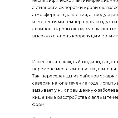
неспецифической антиинфекционной
активности сыворотки крови оказалс
атмосферного давления, а продукция 
изменениями температуры воздуха и 
лизинов в крови оказался связанным
высокую степень корреляции с этими
Известно, что каждый индивид адап
перемене места жительства длительн
Так, переселенцы из районов с жарк
северян на юг в течение года испыты
вызывает у них повышенную заболева
кишечные расстройства с вялым тече
форм.