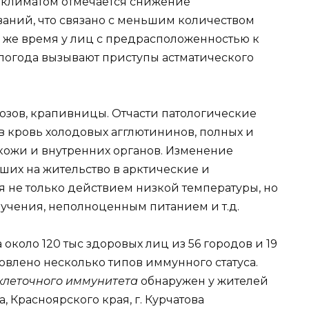
м климатом отмечается снижение
аний, что связано с меньшим количеством
о же время у лиц с предрасположенностью к
 погода вызывают приступы астматического
озов, крапивницы. Отчасти патологические
 кровь холодовых агглютининов, полных и
 кожи и внутренних органов. Изменение
их на жительство в арктические и
я не только действием низкой температуры, но
лучения, неполноценным питанием и т.д.
около 120 тыс здоровых лиц из 56 городов и 19
овлено несколько типов иммунного статуса.
-клеточного иммунитета
обнаружен у жителей
 Красноярского края, г. Курчатова