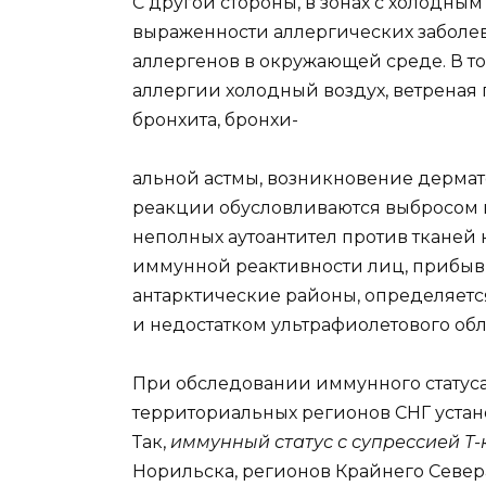
С другой стороны, в зонах с холодны
выраженности аллергических заболев
аллергенов в окружающей среде. В т
аллергии холодный воздух, ветреная
бронхита, бронхи-
альной астмы, возникновение дермат
реакции обусловливаются выбросом в
неполных аутоантител против тканей
иммунной реактивности лиц, прибывш
антарктические районы, определяетс
и недостатком ультрафиолетового об
При обследовании иммунного статуса 
территориальных регионов СНГ устан
Так,
иммунный статус с супрессией Т
Норильска, регионов Крайнего Севера,