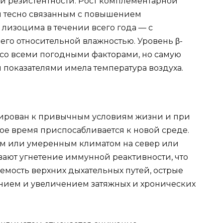
 резистентности. Рост комплементарной
я тесно связанным с повышением
лизоцима в течении всего года — с
его относительной влажностью. Уровень β-
 со всеми погодными факторами, но самую
 показателями имела температура воздуха.
тирован к привычным условиям жизни и при
ое время приспосабливается к новой среде.
им или умеренным климатом на север или
вают угнетение иммунной реактивности, что
емость верхних дыхательных путей, острые
нием и увеличением затяжных и хронических