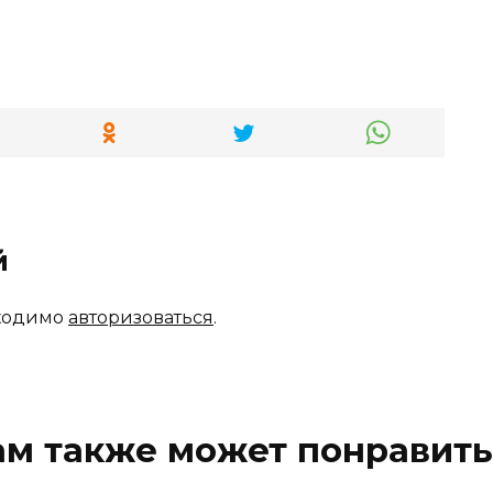
й
бходимо
авторизоваться
.
ам также может понравить