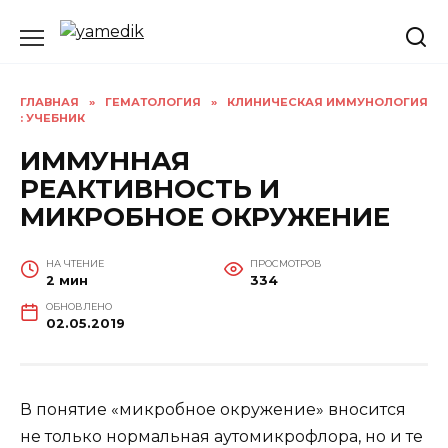
Перейти
к
содержанию
ГЛАВНАЯ
»
ГЕМАТОЛОГИЯ
»
КЛИНИЧЕСКАЯ ИММУНОЛОГИЯ
: УЧЕБНИК
ИММУННАЯ
РЕАКТИВНОСТЬ И
МИКРОБНОЕ ОКРУЖЕНИЕ
НА ЧТЕНИЕ
ПРОСМОТРОВ
2 мин
334
ОБНОВЛЕНО
02.05.2019
В понятие «микробное окружение» вносится
не только нормальная аутомикрофлора, но и те