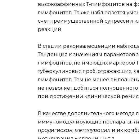
высокоаффинных Т-лимфоцитов на фо
лимфоцитов. Также наблюдается уме
счет преимущественной супрессии кл
реакций.
В стадии реконвалесценции наблюда
Тенденция к значениям параметров з
лимфоцитов, не имеющих маркеров Т-
туберкулиновых проб, отражающих, ка
лимфоцитов. Тем не менее выполнен
не позволяет добиться полноценного
при достижении клинической ремис
В качестве дополнительного метода
иммуномодулирующие препараты:
т
продигиозан, метилурацил
и их комб
метилурацил + спленин и т.д.