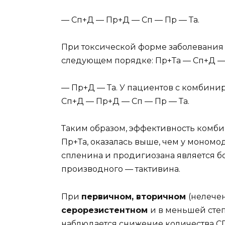
— Сп+Д — Пр+Д — Сп — Пр — Та.
При токсической форме заболевания
следующем порядке: Пр+Та — Сп+Д —
— Пр+Д — Та. У пациентов с комбини
Сп+Д — Пр+Д — Сп — Пр — Та.
Таким образом, эффективность комби
Пр+Та, оказалась выше, чем у моном
спленина и продигиозана является б
производного — тактивина.
При
первичном, вторичном
(нелече
серорезистентном
и в меньшей ст
наблюдается снижение количества C