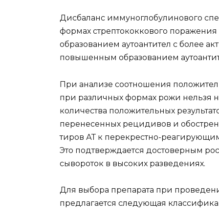
Дисбаланс иммуноглобулинового сп
формах стрептококкового поражения 
образованием аутоантител с более а
повышенным образованием аутоантит
При анализе соотношения положител
при различных формах рожи нельзя н
количества положительных результато
перенесенных рецидивов и обострени
тиров АТ к перекрестно-реагирующим
Это подтверждается достоверным ро
сывороток в высоких разведениях.
Для выбора препарата при провед
предлагается следующая классифика