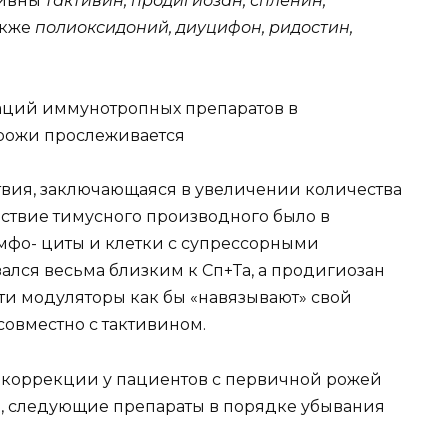
тивны
тактивин, продигиозан, спленин,
также
полиоксидоний, диуцифон, ридостин,
ций иммунотропных препаратов в
рожи прослеживается
вия, заключающаяся в увеличении количества
ствие тимусного производного было в
мфо- циты и клетки с супрессорными
ался весьма близким к Сп+Та, а продигиозан
эти модуляторы как бы «навязывают» свой
овместно с тактивином.
коррекции у пациентов с первичной рожей
е, следующие препараты в порядке убывания