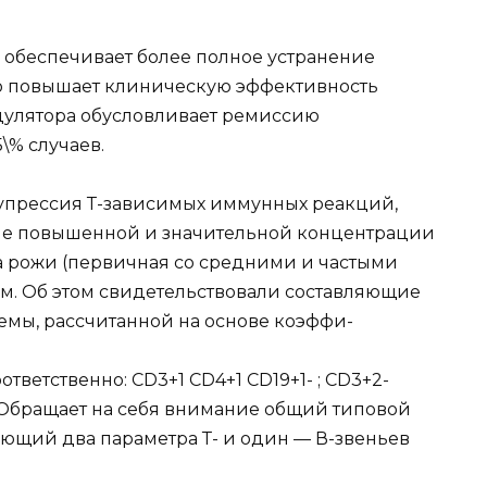
обеспечивает более полное устранение
о повышает клиническую эффективность
дулятора обусловливает ремиссию
\% случаев.
супрессия Т-зависимых иммунных реакций,
оне повышенной и значительной концентрации
а рожи (первичная со средними и частыми
. Об этом свидетельствовали составляющие
мы, рассчитанной на основе коэффи-
тветственно: CD3+1 CD4+1 CD19+1- ; CD3+2-
. Обращает на себя внимание общий типовой
ающий два параметра Т- и один — В-звеньев