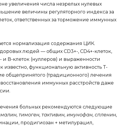
не увеличения числа незрелых нулевых
ньшение величины регуляторного индекса за
еток, ответственных за торможение иммунных
ется нормализация содержания ЦИК.
доровых людей — общих CD3+-, CD4+-клеток,
 и В-клеток (нуллеров) и выраженности
к известно, функциональную активность Т-
ие общепринятого (традиционного) лечения
 восстановления иммунных расстройств даже
сии.
 лечения больных рекомендуются следующие
ималин, тимоген, тактивин, имунофан, спленин,
инации, продигиозан + метилурацил,