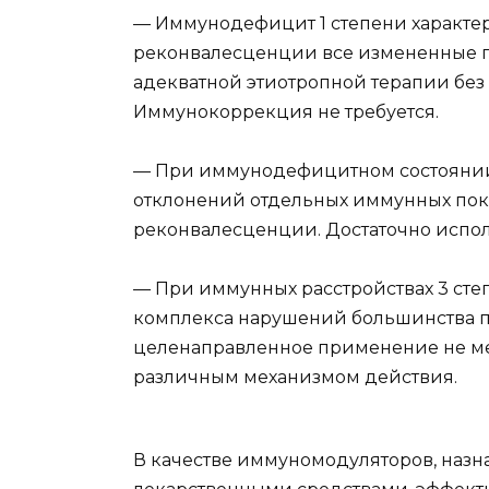
— Иммунодефицит 1 степени характери
реконвалесценции все измененные п
адекватной этиотропной терапии бе
Иммунокоррекция не требуется.
— При иммунодефицитном состоянии 
отклонений отдельных иммунных пок
реконвалесценции. Достаточно испо
— При иммунных расстройствах 3 сте
комплекса нарушений большинства 
целенаправленное применение не ме
различным механизмом действия.
В качестве иммуномодуляторов, назн