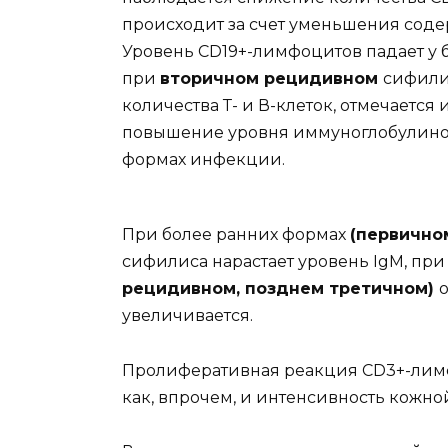
происходит за счет уменьшения сод
Уровень CD19+-лимфоцитов падает у
при
вторичном рецидивном
сифили
количества Т- и В-клеток, отмечаетс
повышение уровня иммуноглобулино
формах инфекции.
При более ранних формах
(первично
сифилиса нарастает уровень IgM, пр
рецидивном, позднем третичном)
увеличивается.
Пролиферативная реакция CD3+-лимф
как, впрочем, и интенсивность кожн