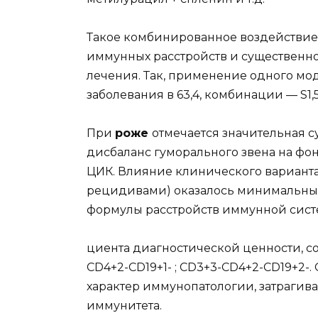
Такое комбинированное воздействие 
иммунных расстройств и существенн
лечения. Так, применение одного мо
заболевания в 63,4, комбинации — S1,5
При
роже
отмечается значительная 
дисбаланс гуморального звена на ф
ЦИК. Влияние клинического вариант
рецидивами) оказалось минимальным
формулы расстройств иммунной систе
циента диагностической ценности, соо
CD4+2-CD19+1- ; CD3+3-CD4+2-CD19+2-
характер иммунопатологии, затрагив
иммунитета.