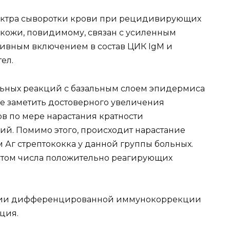
ектра сыворотки крови при рецидивирующих
кожи, повидимому, связан с усиленным
ктивным включением в состав ЦИК IgM и
ел.
ьных реакций с базальным слоем эпидермиса
е заметить достоверного увеличения
в по мере нарастания кратности
й. Помимо этого, происходит нарастание
 Аг стрептококка у данной группы больных.
стом числа положительно реагирующих
ении дифференцированной иммунокоррекции
ция.