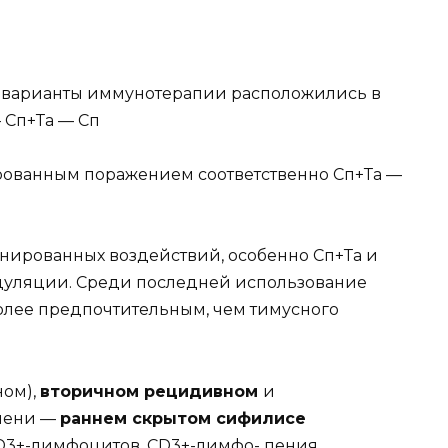
 варианты иммунотерапии расположились в
 Сп+Та — Сп
рованным поражением соответственно Сп+Та —
нированных воздействий, особенно Сп+Та и
одуляции. Среди последней использование
олее предпочтительным, чем тимусного
ном),
вторичном рецидивном
и
епени —
раннем скрытом сифилисе
D3+-лимфоцитов. CD3+-лимфо- пения