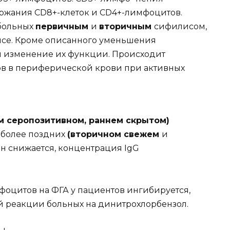
ержания CD8+-клеток и CD4+-лимфоцитов.
 больных
первичным
и
вторичным
сифилисом,
се. Кроме описанного уменьшения
я и изменение их функции. Происходит
в в периферической крови при активных
м серопозитивном, раннем скрытом)
и более поздних
(вторичном свежем
и
он снижается, концентрация IgG
оцитов на ФГА у пациентов ингибируется,
ой реакции больных на динитрохлорбензол.