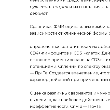
лекарственными средствами, эффек
нуклеинат натрия
и их сочетания, а 
деринат.
Сравнивая ФMИ одинаковых комбина
зависимости от клинической формы 
определенная однотипность их дейст
CD4+-лимфоцитов и CD3+-клеток. Дей
основном ориентировано на CD3+-ли
потенциями. Спленин по спектру оказ
— Пр+Та. Создается впечатление, что 
характер действий при применении с
Оценка различных вариантов иммуно
выделила, как наиболее действенны
их эффективности: Сп+Та — Пр+Та