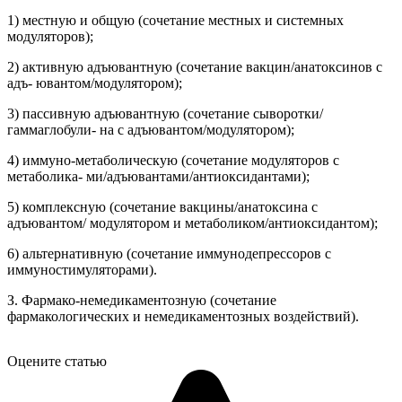
1) местную и общую (сочетание местных и системных
модуляторов);
2) активную адъювантную (сочетание вакцин/анатоксинов с
адъ- ювантом/модулятором);
3) пассивную адъювантную (сочетание сыворотки/
гаммаглобули- на с адъювантом/модулятором);
4) иммуно-метаболическую (сочетание модуляторов с
метаболика- ми/адъювантами/антиоксидантами);
5) комплексную (сочетание вакцины/анатоксина с
адъювантом/ модулятором и метаболиком/антиоксидантом);
6) альтернативную (сочетание иммунодепрессоров с
иммуностимуляторами).
З. Фармако-немедикаментозную (сочетание
фармакологических и немедикаментозных воздействий).
Оцените статью