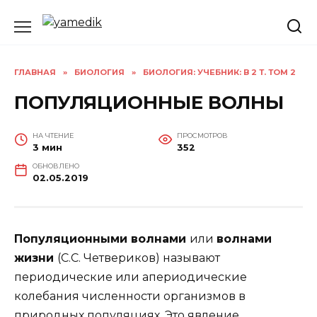
Перейти
к
содержанию
ГЛАВНАЯ
»
БИОЛОГИЯ
»
БИОЛОГИЯ: УЧЕБНИК: В 2 Т. ТОМ 2
ПОПУЛЯЦИОННЫЕ ВОЛНЫ
НА ЧТЕНИЕ
ПРОСМОТРОВ
3 мин
352
ОБНОВЛЕНО
02.05.2019
Популяционными волнами
или
волнами
жизни
(С.С. Четвериков) называют
периодические или апериодические
колебания численности организмов в
природных популяциях. Это явление