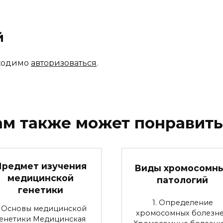
й
бходимо
авторизоваться
.
ам также может понравить
Предмет изучения
Виды хромосомн
медицинской
патологий
генетики
1. Определение
. Основы медицинской
хромосомных болезн
генетики Медицинская