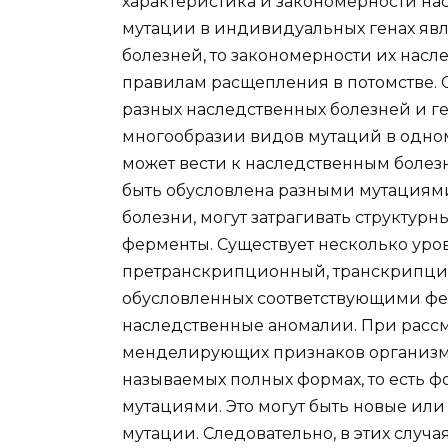
характеристика и закономерности на
мутации в индивидуальных генах яв
болезней, то закономерности их нас
правилам расщепления в потомстве.
разных наследственных болезней и ге
многообразии видов мутаций в одном
может вести к наследственным болезн
быть обусловлена разными мутациям
болезни, могут затрагивать структур
ферменты. Существует несколько уро
претранскрипционный, транскрипцион
обусловленных соответствующими фе
наследственные аномалии. При расс
менделирующих признаков организма 
называемых полных формах, то есть 
мутациями. Это могут быть новые ил
мутации. Следовательно, в этих случа