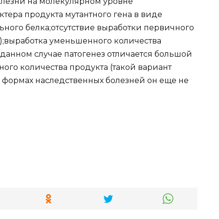
олезни на молекулярном уровне
ктера продукта мутантного гена в виде
ьного белка;отсутствие выработки первичного
о);выработка уменьшенного количества
 данном случае патогенез отличается большой
ого количества продукта (такой вариант
х формах наследственных болезней он еще не