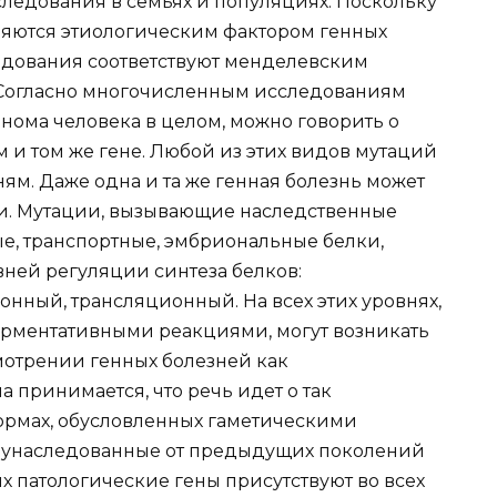
следования в семьях и популяциях. Поскольку
ляются этиологическим фактором генных
ледования соответствуют менделевским
 Согласно многочисленным исследованиям
нома человека в целом, можно говорить о
 и том же гене. Любой из этих видов мутаций
ям. Даже одна и та же генная болезнь может
и. Мутации, вызывающие наследственные
ные, транспортные, эмбриональные белки,
вней регуляции синтеза белков:
ный, трансляционный. На всех этих уровнях,
рментативными реакциями, могут возникать
мотрении генных болезней как
принимается, что речь идет о так
формах, обусловленных гаметическими
и унаследованные от предыдущих поколений
ях патологические гены присутствуют во всех