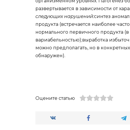
организменном уровнях. Патогенез б
развертывается в зависимости от хара
следующих нарушений:
синтез аномал
продукта (встречается наиболее част
нормального первичного продукта (в
вариабельностью);выработка избыточн
можно предполагать, но в конкретны
обнаружен).
Оцените статью