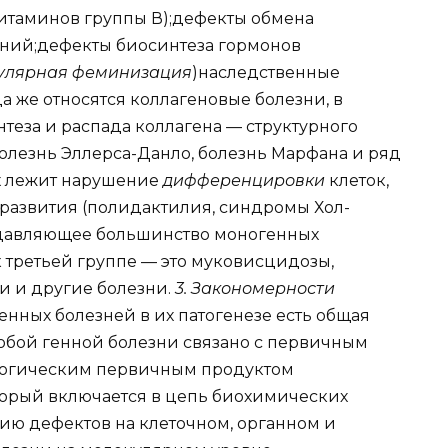
итаминов группы В);дефекты обмена
ний;дефекты биосинтеза гормонов
кулярная феминизация
)наследственные
 же относятся коллагеновые болезни, в
теза и распада коллагена — структурного
олезнь Эллерса-Данло, болезнь Марфана и ряд
ых лежит нарушение
дифференцировки
клеток,
азвития (полидактилия, синдромы Хол-
подавляющее большинство моногенных
 третьей группе — это муковисцидозы,
 и другие болезни.
3. Закономерности
нных болезней в их патогенезе есть общая
любой генной болезни связано с первичным
огическим первичным продуктом
оторый включается в цепь биохимических
ию дефектов на клеточном, органном и