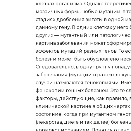
клетках организма. Однако теоретич
мозаичных форм. Любые мутации, в то
стадиях дробления зиготы в одной из
данному гену. В одних клетках у нег
других — мутантный или патологичес
картина заболевания может сформиро
эффектов мутаций разных генов. То 
болезни может быть обусловлено не
Следовательно, в одну группу попаду
заболевания (мутации в разных локус
случаи называются генокопиями. Вмест
фенокопии генных болезней. Это те 
факторы, действующие, как правило, 
клинической картине в общих чертах
состояние, когда при мутантном гено
(лекарства, диета и так далее) болезн
нормокопированием. Понятия о гено 