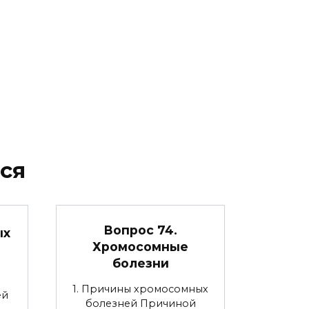
ся
Вопрос 74.
ых
Хромосомные
болезни
1. Причины хромосомных
ей
болезней Причиной