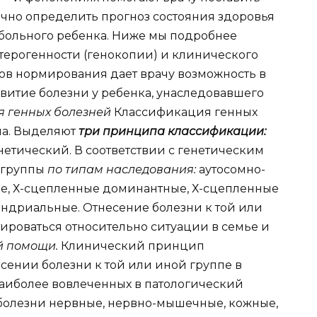
очно определить прогноз состояния здоровья
больного ребенка. Ниже мы подробнее
терогенности (генокопии) и клинического
в нормирования дает врачу возможность в
витие болезни у ребенка, унаследовавшего
я генных болезней
Классификация генных
на. Выделяют
три принципа классификации:
нетический. В соответствии с генетическим
 группы
по типам наследования:
аутосомно-
е, Х-сцепленные доминантные, Х-сцепленные
ндриальные. Отнесение болезни к той или
ироваться относительно ситуации в семье и
й помощи.
Клинический принцип
сении болезни к той или иной группе в
наиболее вовлеченных в патологический
болезни нервные, нервно-мышечные, кожные,