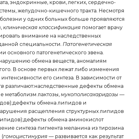
ата, эндокринные, крови, легких, сердечно-
стемы, желудочно-кишечного тракта. Несмотря
 болезни у одних больных больше проявляются
),
клиническая классификация
помогает врачу
ировать внимание на наследственных
 данной специальности.
Патогенетическая
и основного патогенетического звена.
 нарушению обмена веществ, аномалиям
ого. В основе первых лежат либо изменения
интенсивности его синтеза. В зависимости от
тв
различают:наследственные дефекты обмена
 метаболизм лактозы,
мукополисахаридозы
—
дов);дефекты обмена липидов и
арушения расщепления структурных липидов
ипидов);дефекты обмена аминокислот
ение синтеза пигмента меланина из тирозина
 (
гомоцистинурия
— развивается как результат