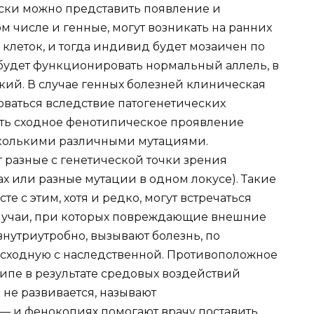
ески можно представить появление и
м числе и генные, могут возникать на ранних
 клеток, и тогда индивид будет мозаичен по
о будет функционировать нормальный аллель, в
кий. В случае генных болезней клиническая
ваться вследствие патогенетических
есть сходное фенотипическое проявление
сколькими различными мутациями.
т разные с генетической точки зрения
ах или разные мутации в одном локусе). Такие
е с этим, хотя и редко, могут встречаться
случаи, при которых повреждающие внешние
внутриутробно, вызывают болезнь, по
 сходную с наследственной. Противоположное
типе в результате средовых воздействий
ь не развивается, называют
— и фенокопиях помогают врачу поставить