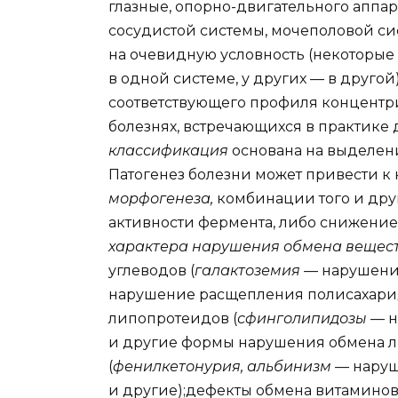
глазные, опорно-двигательного аппар
сосудистой системы, мочеполовой си
на очевидную условность (некоторые
в одной системе, у других — в другой
соответствующего профиля концентр
болезнях, встречающихся в практике
классификация
основана на выделени
Патогенез болезни может привести к
морфогенеза,
комбинации того и друг
активности фермента, либо снижение 
характера нарушения обмена вещес
углеводов (
галактоземия
— нарушение
нарушение расщепления полисахари
липопротеидов (
сфинголипидозы
— н
и другие формы нарушения обмена л
(
фенилкетонурия, альбинизм
— наруш
и другие);дефекты обмена витаминов