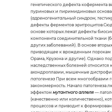
генетического дефекта кофермента в
пуриновых и пиримидиновых основа
(
адреногенитальный синдром, тести
дефекты ферментов эритроцитов.Сюда
основе которых лежат дефекты биосин
компонента соединительной ткани (б
других заболеваний). В основе втор
приводящее к врожденным порокам р
Орама, Крузона и другие). Однако 
наследственных болезней относится к
ахондроплазии, мышечные дистрофии
патогенеза
При всем многообразии ге
закономерность. Начало патогенеза 
эффектом
мутантного аллеля
— патол
(качественно или количественно), к
процессов и приводит к формирован