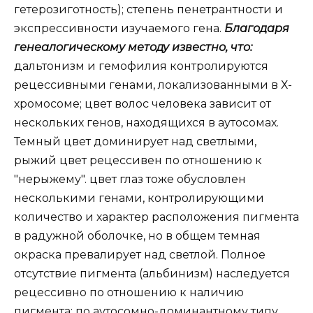
гетерозиготность); степень пенетрантности и
экспрессивности изучаемого гена.
Благодаря
генеалогическому методу известно, что:
дальтонизм и гемофилия контролируются
рецессивными генами, локализованными в Х-
хромосоме; цвет волос человека зависит от
нескольких генов, находящихся в аутосомах.
Темный цвет доминирует над светлыми,
рыжий цвет рецессивен по отношению к
"нерыжему". цвет глаз тоже обусловлен
несколькими генами, контролирующими
количество и характер расположения пигмента
в радужной оболочке, но в общем темная
окраска превалирует над светлой. Полное
отсутствие пигмента (альбинизм) наследуется
рецессивно по отношению к наличию
пигмента; по аутосомно-доминантному типу