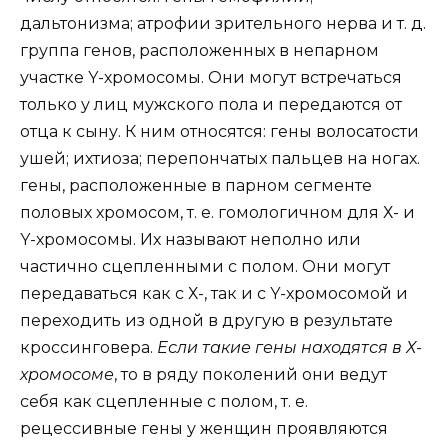
дальтонизма; атрофии зрительного нерва и т. д.
группа генов, расположенных в непарном
участке Y-хромосомы. Они могут встречаться
только у лиц мужского пола и передаются от
отца к сыну. К ним относятся: гены волосатости
ушей; ихтиоза; перепончатых пальцев на ногах.
гены, расположенные в парном сегменте
половых хромосом, т. е. гомологичном для Х- и
Y-хромосомы. Их называют неполно или
частично сцепленными с полом. Они могут
передаваться как с Х-, так и с Y-хромосомой и
переходить из одной в другую в результате
кроссинговера.
Если такие гены находятся в Х-
хромосоме
, то в ряду поколений они ведут
себя как сцепленные с полом, т. е.
рецессивные гены у женщин проявляются