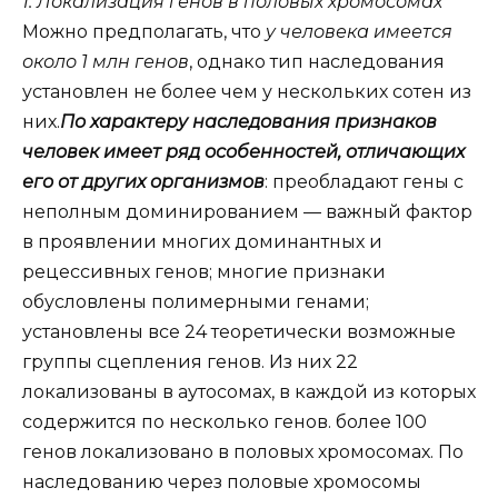
1. Локализация генов в половых хромосомах
Можно предполагать, что
у человека имеется
около 1 млн генов
, однако тип наследования
установлен не более чем у нескольких сотен из
них.
По характеру наследования признаков
человек имеет ряд особенностей, отличающих
его от других организмов
: преобладают гены с
неполным доминированием — важный фактор
в проявлении многих доминантных и
рецессивных генов; многие признаки
обусловлены полимерными генами;
установлены все 24 теоретически возможные
группы сцепления генов. Из них 22
локализованы в аутосомах, в каждой из которых
содержится по несколько генов. более 100
генов локализовано в половых хромосомах. По
наследованию через половые хромосомы