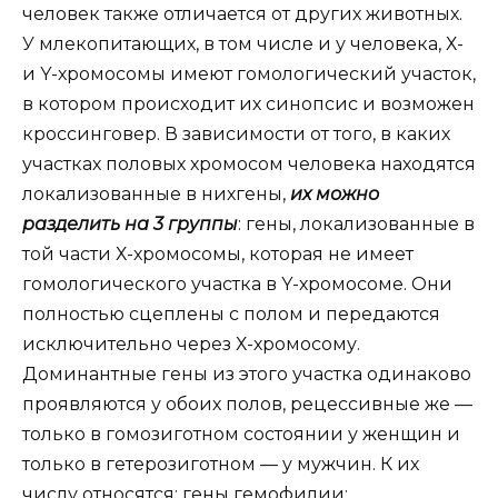
человек также отличается от других животных.
У млекопитающих, в том числе и у человека, Х-
и Y-хромосомы имеют гомологический участок,
в котором происходит их синопсис и возможен
кроссинговер. В зависимости от того, в каких
участках половых хромосом человека находятся
локализованные в нихгены,
их можно
разделить на 3 группы
: гены, локализованные в
той части Х-хромосомы, которая не имеет
гомологического участка в Y-хромосоме. Они
полностью сцеплены с полом и передаются
исключительно через Х-хромосому.
Доминантные гены из этого участка одинаково
проявляются у обоих полов, рецессивные же —
только в гомозиготном состоянии у женщин и
только в гетерозиготном — у мужчин. К их
числу относятся: гены гемофилии;