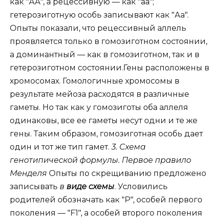
как "АА", а рецессивную — как "аа";
гетерозиготную особь записывают как "Аа".
Опыты показали, что рецессивный аллель
проявляется только в гомозиготном состоянии,
а доминантный — как в гомозиготном, так и в
гетерозиготном состоянии.Гены расположены в
хромосомах. Гомологичные хромосомы в
результате мейоза расходятся в различные
гаметы. Но так как у гомозиготы оба аллеля
одинаковы, все ее гаметы несут одни и те же
гены. Таким образом, гомозиготная особь дает
один и тот же тип гамет.
3. Схема
генотипической формулы. Первое правило
Менделя
Опыты по скрещиванию предложено
записывать
в
виде схемы
. Условились
родителей обозначать как "Р", особей первого
поколения — "F1", а особей второго поколения