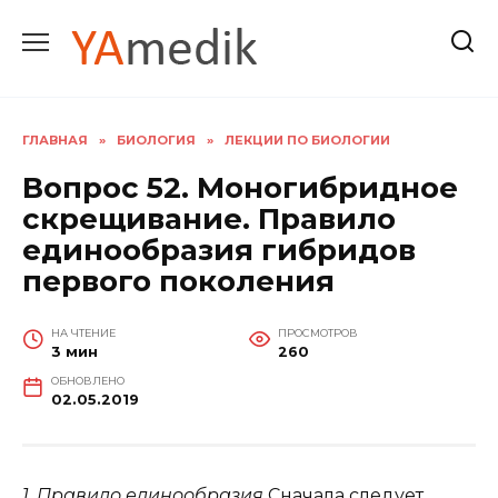
Перейти
к
содержанию
ГЛАВНАЯ
»
БИОЛОГИЯ
»
ЛЕКЦИИ ПО БИОЛОГИИ
Вопрос 52. Моногибридное
скрещивание. Правило
единообразия гибридов
первого поколения
НА ЧТЕНИЕ
ПРОСМОТРОВ
3 мин
260
ОБНОВЛЕНО
02.05.2019
1. Правило единообразия
Сначала следует