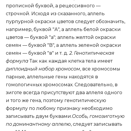
прописной буквой, а рецессивного —
строчной. Исходя из сказанного, аллель
пурпурной окраски цветов следует обозначить,
например, буквой "А", а аллель белой окраски
цветов — буквой "а"; аллель желтой окраски
семян — буквой "В", а аллель зеленой окраски
семян — буквой "в" и т. д.
2. Генотипическая
формула
Так как каждая клетка тела имеет
диплоидный набор хромосом
, все хромосомы
парные, аллельные гены находятся в
гомологичных хромосомах. Следовательно, в
зиготе всегда присутствуют два аллеля одного
и того же гена, поэтому генотипическую
формулу по любому признаку необходимо
записывать двум буквами.
Особь, гомозиготную
по доминантному аллелю
, следует записывать