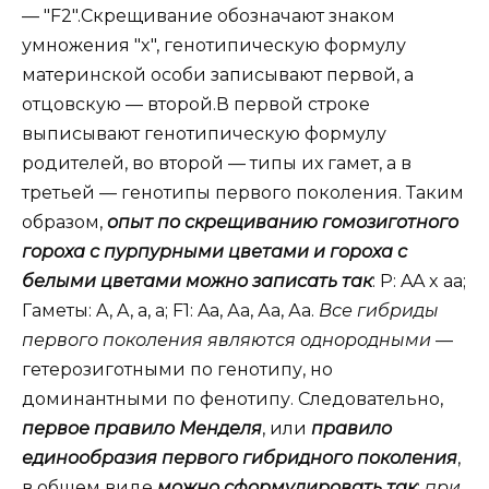
— "F2".Скрещивание обозначают знаком
умножения "x", генотипическую формулу
материнской особи записывают первой, а
отцовскую — второй.В первой строке
выписывают генотипическую формулу
родителей, во второй — типы их гамет, а в
третьей — генотипы первого поколения. Таким
образом,
опыт по скрещиванию гомозиготного
гороха с пурпурными цветами и гороха с
белыми цветами можно записать так
: P: AA x aa;
Гаметы: A, A, a, a; F1: Aa, Аа, Аа, Аа.
Все гибриды
первого поколения являются однородными
—
гетерозиготными по генотипу, но
доминантными по фенотипу. Следовательно,
первое правило Менделя
, или
правило
единообразия первого гибридного поколения
,
в общем виде
можно сформулировать так
:
при