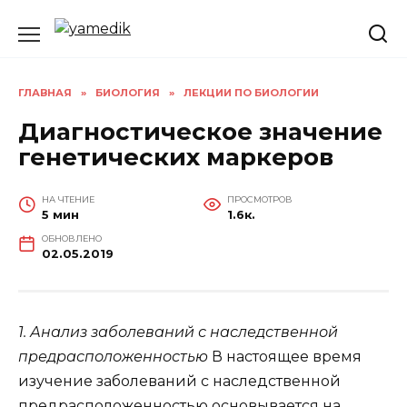
Перейти
к
содержанию
ГЛАВНАЯ
»
БИОЛОГИЯ
»
ЛЕКЦИИ ПО БИОЛОГИИ
Диагностическое значение
генетических маркеров
НА ЧТЕНИЕ
ПРОСМОТРОВ
5 мин
1.6к.
ОБНОВЛЕНО
02.05.2019
1. Анализ заболеваний с наследственной
предрасположенностью
В настоящее время
изучение заболеваний с наследственной
предрасположенностью основывается на