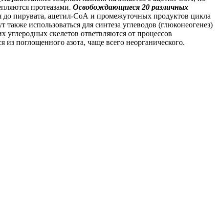
пляются протеазами.
Освобождающиеся 20 различных
ся до пирувата, ацетил-СоА и промежуточных продуктов цикла
т также использоваться для синтеза углеводов (глюконеогенез)
их углеродных скелетов ответвляются от процессов
из поглощенного азота, чаще всего неорганического.