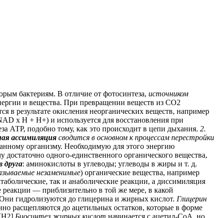
орым бактериям. В отличие от фотосинтеза,
источником
 энергии и вещества. При превращении веществ из СО2
тся в результате окисления неорганических веществ, например
NAD x H + Н+) и используется для восстановления при
еза АТР, подобно тому, как это происходит в цепи дыхания.
2.
ая ассимиляция
сводится в основном к процессам перестройки
данному организму. Необходимую для этого энергию
 достаточно одного-единственного органического вещества,
 друга
: аминокислоты в углеводы; углеводы в жиры и т. д.
азываемые незаменимые
) органические вещества, например
таболические, так и анаболические реакции, а диссимиляция
 реакции — приблизительно в той же мере, в какой
 Они гидролизуются до глицерина и жирных кислот.
Глицерин
нно расщепляются до ацетильных остатков, которые в форме
Н2].
Биосинтез жирных кислот
начинается с ацетил-СоА, но