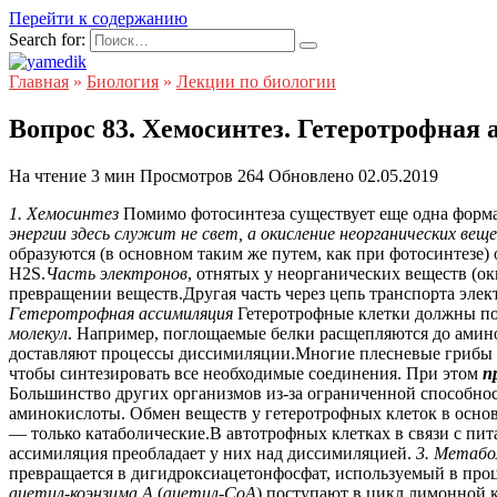
Перейти к содержанию
Search for:
Главная
»
Биология
»
Лекции по биологии
Вопрос 83. Хемосинтез. Гетеротрофная
На чтение
3 мин
Просмотров
264
Обновлено
02.05.2019
1. Хемосинтез
Помимо фотосинтеза существует еще одна форм
энергии здесь служит не свет, а окисление неорганических вещ
образуются (в основном таким же путем, как при фотосинтезе)
Н2S.
Часть электронов
, отнятых у неорганических веществ (о
превращении веществ.Другая часть через цепь транспорта элек
Гетеротрофная ассимиляция
Гетеротрофные клетки должны пот
молекул
. Например, поглощаемые белки расщепляются до амино
доставляют процессы диссимиляции.Многие плесневые грибы о
чтобы синтезировать все необходимые соединения. При этом
п
Большинство других организмов из-за ограниченной способно
аминокислоты. Обмен веществ у гетеротрофных клеток в основн
— только катаболические.В автотрофных клетках в связи с пи
ассимиляция преобладает у них над диссимиляцией.
3. Метабо
превращается в дигидроксиацетонфосфат, используемый в проц
ацетил-коэнзима А
(
ацетил-СоА
) поступают в цикл лимонно