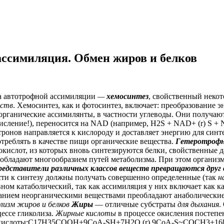
 ассимиляция. Обмен жиров и белков
а автотрофной ассимиляции
—
хемосинтез
, свойственный некот
еств
. Хемосинтез, как и фотосинтез, включает: преобразование
 органические ассимилянты, в частности углеводы. Они получаю
кисление!), переносится на NAD (например, H2S + NAD+ (r) S + 
тронов направляется к кислороду и доставляет энергию для синт
реблять в качестве пищи органические вещества.
Гетеротрофн
кислот, из которых вновь синтезируются белки, свойственные 
бладают многообразием путей метаболизма. При этом организму
редставители различных классов веществ превращаются друг в
сти к синтезу должны получать совершенно определенные (так
н
ом катаболический, так как ассимиляция у них включает как ка
танием неорганическими веществами преобладают анаболические
лизм жиров и белков
Жиры
— отличные субстраты
для дыхания
.
ессе гликолиза.
Жирные кислоты
в процессе окисления постепе
й кислоты:С17Н35СООН+9СоА-SH+7Н2О (r) 9СоА-S~CОCH3+16[