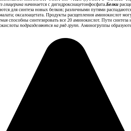
з глицерина
начинается с дигидроксиацетонфосфата.
Белки
расще
уются для синтеза новых белков; различными путями распадают
 малата; оксалоацетата. Продукты расщепления аминокислот могу
ения
способны синтезировать все 20 аминокислот. Пути синтеза 
нокислоты
подразделяются на ряд групп.
Аминогруппы образуются 