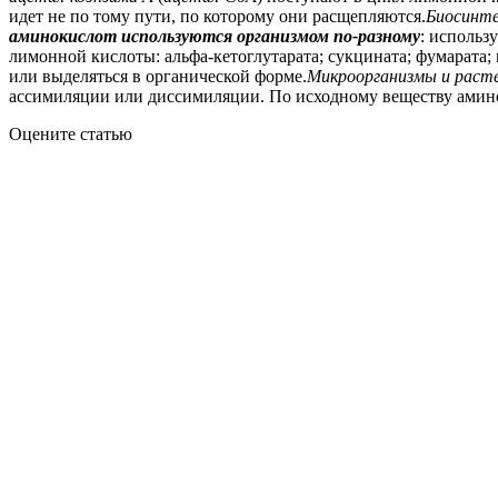
идет не по тому пути, по которому они расщепляются.
Биосинте
аминокислот используются организмом по-разному
: использ
лимонной кислоты: альфа-кетоглутарата; сукцината; фумарата;
или выделяться в органической форме.
Микроорганизмы и раст
ассимиляции или диссимиляции. По исходному веществу ами
Оцените статью