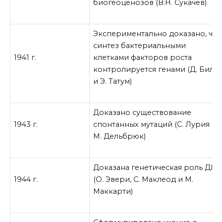
биогеоценозов (В.Н. Сукачев)
Экспериментально доказано, что
синтез бактериальными
1941 г.
клетками факторов роста
контролируется генами (Д. Билд
и Э. Татум)
Доказано существование
1943 г.
спонтанных мутаций (С. Лурия и
М. Дельбрюк)
Доказана генетическая роль ДНК
1944 г.
(О. Эвери, С. Маклеод и М.
Маккарти)