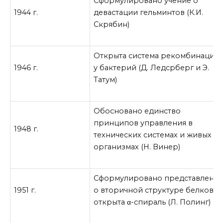
Сформулировано учение о
1944 г.
девастации гельминтов (К.И.
Скрябин)
Открыта система рекомбинации
1946 г.
у бактерий (Д. Ледсрберг и Э.
Татум)
Обосновано единство
принципов управления в
1948 г.
технических системах и живых
организмах (Н. Винер)
Сформулировано представлени
1951 г.
о вторичной структуре белков и
открыта α-спираль (Л. Полинг)