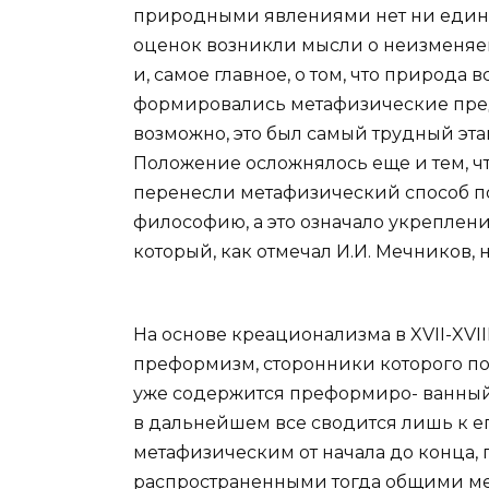
природными явлениями нет ни единств
оценок возникли мысли о неизменяем
и, самое главное, о том, что природа в
формировались метафизические предс
возможно, это был самый трудный эта
Положение осложнялось еще и тем, что 
перенесли метафизический способ п
философию, а это означало укреплен
который, как отмечал И.И. Мечников, 
На основе креационализма в XVII-XVII
преформизм, сторонники которого пол
уже содержится преформиро- ванный
в дальнейшем все сводится лишь к ег
метафизическим от начала до конца,
распространенными тогда общими м