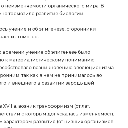
, о неизменяемости органического мира. В
ьно тормозило развитие биологии.
лось учение и об эпигенезе, сторонники
кает из гомоген-
о времени учение об эпигенезе было
ло к материалистическому пониманию
способствовало возникновению эволюционизма
ронним, так как в нем не принималось во
го и внешнего в развитии зародышей
VII в. возник трансформизм (от лат.
тветствии с которым допускалась изменяемость
ым характером развития (от низших организмов