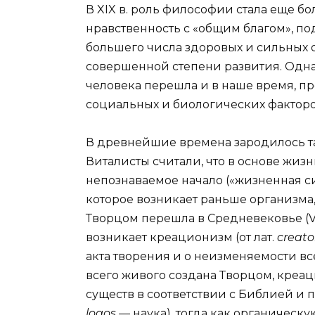
В XIX в. роль философии стала еще б
нравственность с «общим благом», по
большего числа здоровых и сильных 
совершенной степени развития. Одн
человека перешла и в наше время, 
социальных и биологических факторов
В древнейшие времена зародилось та
Виталисты считали, что в основе жиз
непознаваемое начало («жизненная сил
которое возникает раньше организма,
Творцом перешла в Средневековье (V-
возникает креационизм (от лат.
creat
акта творения и о неизменяемости все
всего живого создана Творцом, кре
существ в соответствии с Библией и 
logos —
наука), тогда как органическ