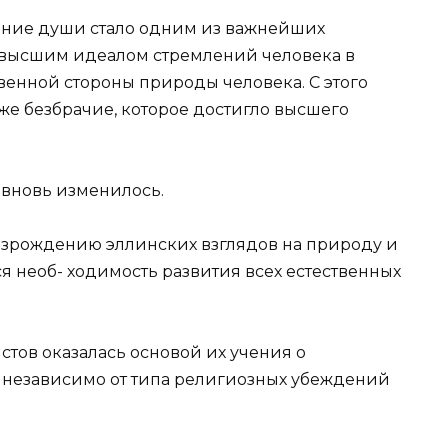
ание души стало одним из важнейших
 э. высшим идеалом стремлений человека в
венной стороны природы человека. С этого
же безбрачие, которое достигло высшего
 вновь изменилось.
озрождению эллинских взглядов на природу и
ся необ- ходимость развития всех естественных
тов оказалась основой их учения о
 независимо от типа религиозных убеждений