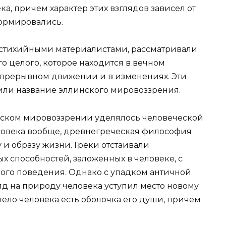
ка, причем характер этих взглядов зависел от
формировались.
стихийными материалистами, рассматривали
о целого, которое находится в вечном
епрерывном движении и в изменениях. Эти
или название эллинского мировоззрения.
ском мировоззрении уделялось человеческой
ловека вообще, древнегреческая философия
 и образу жизни. Греки отстаивали
 способностей, заложенных в человеке, с
ого поведения. Однако с упадком античной
д на природу человека уступил место новому
тело человека есть оболочка его души, причем