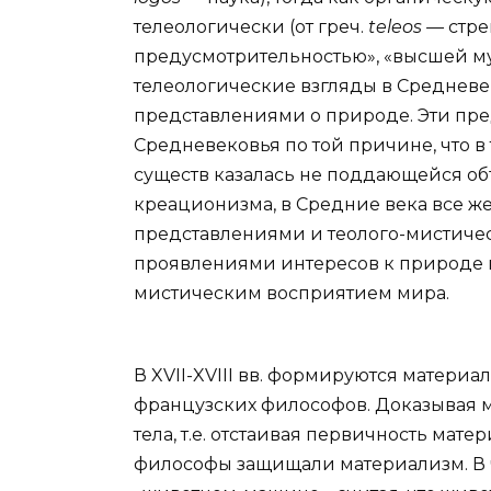
телеологически (от греч.
teleos —
стр
предусмотрительностью», «высшей му
телеологические взгляды в Средневе
представлениями о природе. Эти пр
Средневековья по той причине, что 
существ казалась не поддающейся об
креационизма, в Средние века все 
представлениями и теолого-мистиче
проявлениями интересов к природе 
мистическим восприятием мира.
В XVII-XVIII вв. формируются матери
французских философов. Доказывая м
тела, т.е. отстаивая первичность мат
философы защищали материализм. В час