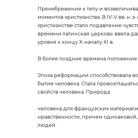
Пренебрежение к телу и возвеличив
моментов христианства. В IV-V вв. н.
христианстве стало подавление чувст
времени латинская церковь ввела да
уровня к концу X-началу XI в.
В более поздние времена положение
Эпоха реформации способствовала в
бытие человека. Стала провозглашать
свойств человека. Природа
человека для французских материалис
нравственности, причем одинаковой,
людей.