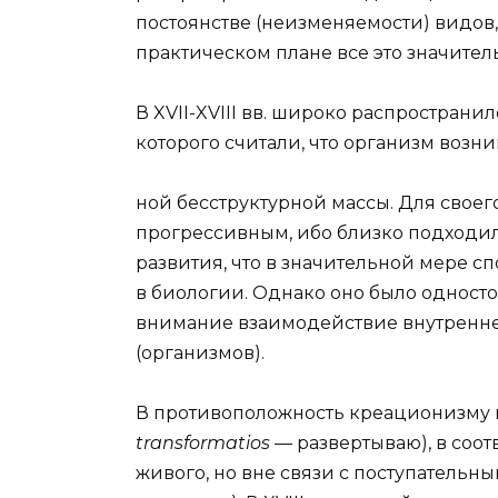
постоянстве (неизменяемости) видов
практическом плане все это значител
В XVII-XVIII вв. широко распространи
которого считали, что организм возни
ной бесструктурной массы. Для своег
прогрессивным, ибо близко подходи
развития, что в значительной мере 
в биологии. Однако оно было односто
внимание взаимодействие внутренне
(организмов).
В противоположность креационизму в X
transformatios —
развертываю), в соо
живого, но вне связи с поступательн