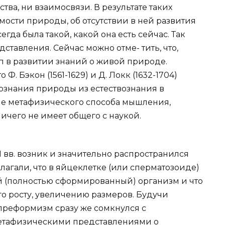
а, ни взаимосвязи. В результате таких
ости природы, об отсутствии в ней развития
сегда была такой, какой она есть сейчас. Так
тавления. Сейчас можно отме- тить, что,
п в развитии знаний о живой природе.
Ф. Бэкон (1561-1629) и Д. Локк (1632-1704)
ознания природы из естествознания в
ие метафизического способа мышления,
ничего не имеет общего с наукой.
I вв. возник и значительно распространился
агали, что в яйцеклетке (или сперматозоиде)
 (полностью сформированный) организм и что
о росту, увеличению размеров. Будучи
 преформизм сразу же сомкнулся с
етафизическими представлениями о