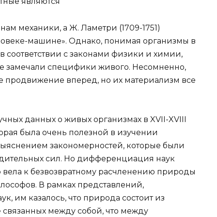
отные являются
м механики, а Ж. Ламетри (1709-1751)
ловеке-машине». Однако, понимая организмы в
в соответствии с законами физики и химии,
не замечали специфики живого. Несомненно,
ое продвижение вперед, но их материализм все
ных данных о живых организмах в XVII-XVIII
орая была очень полезной в изучении
ыяснением закономерностей, которые были
одительных сил. Но дифференциация наук
о вела к безвозвратному расчленению природы
лософов. В рамках представлений,
, им казалось, что природа состоит из
 связанных между собой, что между