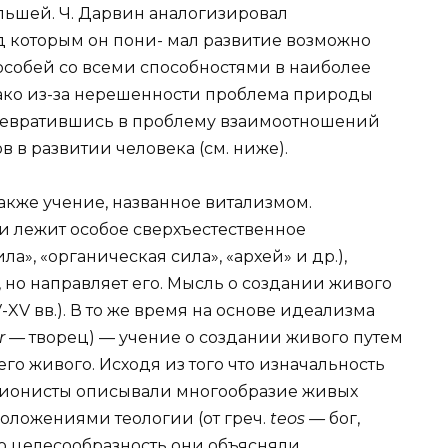
ольшей. Ч. Дарвин аналогизировал
д которым он пони- мал развитие возможно
особей со всеми способностями в наиболее
ако из-за нерешенности проблема природы
превратившись в проблему взаимоотношений
 в развитии человека (см. ниже).
кже учение, названное витализмом.
ни лежит особое сверхъестественное
а», «органическая сила», «архей» и др.),
 но направляет его. Мысль о создании живого
XV вв.). В то же время на основе идеализма
or —
творец) — учение о создании живого путем
го живого. Исходя из того что изначальность
ационисты описывали многообразие живых
положениями теологии (от греч.
teos —
бог,
ую целесообразность они объясняли