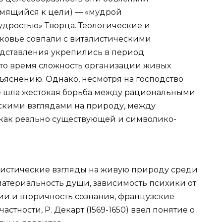
емящийся к цели) — «мудрой
дростью» Творца. Теологические и
ковье совпали с виталистическими
едставления укрепились в период
в то время сложность организации живых
ъяснению. Однако, несмотря на господство
же шла жестокая борьба между рациональными
скими взглядами на природу, между
как реально существующей и символико-
алистические взгляды на живую природу среди
атериальность души, зависимость психики от
ерии и вторичность сознания, французские
тности, Р. Декарт (1569-1650) ввел понятие о