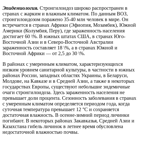
Эпидемиология.
Стронгилоидоз широко распространен в
странах с жарким и влажным климатом. По данным ВОЗ,
стронгилоидозом поражено 35-40 млн человек в мире. Он
встречается в странах Африки (Эфиопия, Мозамбик), Южной
Америки (Колумбия, Перу), где зараженность населения
достигает 60 \%. В южных штатах США, в странах Юго-
Восточной Азии и в Северо-Восточной Австралии
зараженность составляет 18 \%, а в странах Южной и
Восточной Африки — от 2,5 до 30 \%.
В районах с умеренным климатом, характеризующихся
низким уровнем санитарной культуры, в частности в южных
районах России, западных областях Украины, в Беларуси,
Молдове, на Кавказе и в Средней Азии, а также в некоторых
государствах Европы, существуют небольшие эндемичные
очаги стронгилоидоза. Здесь зараженность населения не
превышает доли процента. Сезонность заболевания в странах
с умеренным климатом определяется периодом года, когда
суточная температура превышает 12 °С и сохраняется
достаточная влажность. В осенне-зимний период личинки
погибают. В некоторых районах Закавказья, Средней Азии и
Казахстана гибель личинок в летнее время обусловлена
недостаточной влажностью почвы.