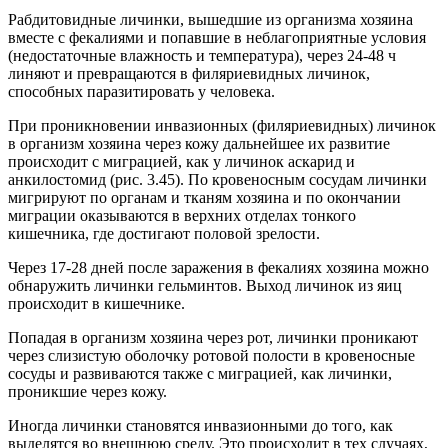
Рабдитовидные личинки, вышедшие из организма хозяина
вместе с фекалиями и попавшие в неблагоприятные условия
(недостаточные влажность и температура), через 24-48 ч
линяют и превращаются в филяриевидных личинок,
способных паразитировать у человека.
При проникновении инвазионных (филяриевидных) личинок
в организм хозяина через кожу дальнейшее их развитие
происходит с миграцией, как у личинок аскарид и
анкилостомид (рис. 3.45). По кровеносным сосудам личинки
мигрируют по органам и тканям хозяина и по окончании
миграции оказываются в верхних отделах тонкого
кишечника, где достигают половой зрелости.
Через 17-28 дней после заражения в фекалиях хозяина можно
обнаружить личинки гельминтов. Выход личинок из яиц
происходит в кишечнике.
Попадая в организм хозяина через рот, личинки проникают
через слизистую оболочку ротовой полости в кровеносные
сосуды и развиваются также с миграцией, как личинки,
проникшие через кожу.
Иногда личинки становятся инвазионными до того, как
выделятся во внешнюю среду. Это происходит в тех случаях,