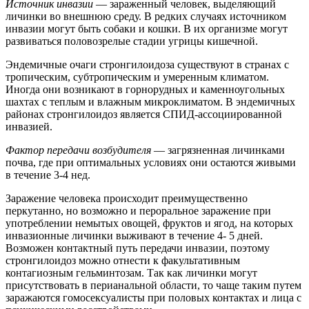
Источник инвазии
— зараженный человек, выделяющий
личинки во внешнюю среду. В редких случаях источником
инвазии могут быть собаки и кошки. В их организме могут
развиваться половозрелые стадии угрицы кишечной.
Эндемичные очаги стронгилоидоза существуют в странах с
тропическим, субтропическим и умеренным климатом.
Иногда они возникают в горнорудных и каменноугольных
шахтах с теплым и влажным микроклиматом. В эндемичных
районах стронгилоидоз является СПИД-ассоциированной
инвазией.
Фактор передачи возбудителя
— загрязненная личинками
почва, где при оптимальных условиях они остаются живыми
в течение 3-4 нед.
Заражение человека происходит преимущественно
перкутанно, но возможно и пероральное заражение при
употреблении немытых овощей, фруктов и ягод, на которых
инвазионные личинки выживают в течение 4- 5 дней.
Возможен контактный путь передачи инвазии, поэтому
стронгилоидоз можно отнести к факультативным
контагиозным гельминтозам. Так как личинки могут
присутствовать в перианальной области, то чаще таким путем
заражаются гомосексуалисты при половых контактах и лица с