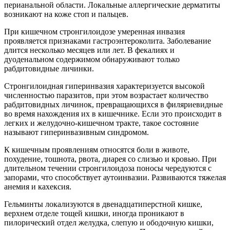
перианальной области. Локальные аллергические дерматиты
возникают на коже стоп и пальцев.
При кишечном стронгилоидозе умеренная инвазия
проявляется признаками гастроэнтероколита. Заболевание
длится несколько месяцев или лет. В фекалиях и
дуоденальном содержимом обнаруживают только
рабдитовидные личинки.
Стронгилоидная гиперинвазия характеризуется высокой
численностью паразитов, при этом возрастает количество
рабдитовидных личинок, превращающихся в филяриевидные
во время нахождения их в кишечнике. Если это происходит в
легких и желудочно-кишечном тракте, такое состояние
называют гиперинвазивным синдромом.
К кишечным проявлениям относятся боли в животе,
похудение, тошнота, рвота, диарея со слизью и кровью. При
длительном течении стронгилоидоза поносы чередуются с
запорами, что способствует аутоинвазии. Развиваются тяжелая
анемия и кахексия.
Гельминты локализуются в двенадцатиперстной кишке,
верхнем отделе тощей кишки, иногда проникают в
пилорический отдел желудка, слепую и ободочную кишки,