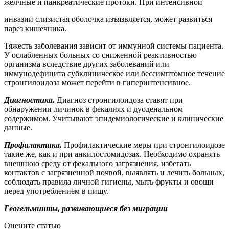
желчные и панкреатические протоки. При интенсивной
инвазии слизистая оболочка изъязвляется, может развиться
парез кишечника.
Тяжесть заболевания зависит от иммунной системы пациента.
У ослабленных больных со сниженной реактивностью
организма вследствие других заболеваний или
иммунодефицита субклиническое или бессимптомное течение
стронгилоидоза может перейти в гиперинтенсивное.
Диагностика.
Диагноз стронгилоидоза ставят при
обнаружении личинок в фекалиях и дуоденальном
содержимом. Учитывают эпидемиологические и клинические
данные.
Профилактика.
Профилактические меры при стронгилоидозе
такие же, как и при анкилостомидозах. Необходимо охранять
внешнюю среду от фекального загрязнения, избегать
контактов с загрязненной почвой, выявлять и лечить больных,
соблюдать правила личной гигиены, мыть фрукты и овощи
перед употреблением в пищу.
Геогельминты, развивающиеся без миграции
Оцените статью