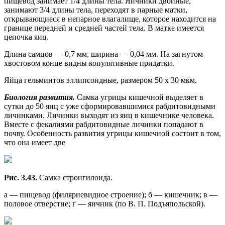
пищевод занимает 1/4 длины тела. Яичники двойные,
занимают 3/4 длины тела, переходят в парные матки,
открывающиеся в непарное влагалище, которое находится на
границе передней и средней частей тела. В матке имеется
цепочка яиц.
Длина самцов — 0,7 мм, ширина — 0,04 мм. На загнутом
хвостовом конце видны копулятивные придатки.
Яйца гельминтов эллипсоидные, размером 50 х 30 мкм.
Биология развития.
Самка угрицы кишечной выделяет в
сутки до 50 яиц с уже сформировавшимися рабдитовидными
личинками. Личинки выходят из яиц в кишечнике человека.
Вместе с фекалиями рабдитовидные личинки попадают в
почву. Особенность развития угрицы кишечной состоит в том,
что она имеет две
Рис. 3.43.
Самка стронгилоида.
а — пищевод (филяриевидное строение); б — кишечник; в —
половое отверстие; г — яичник (по В. П. Подъяпольской).