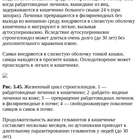
когда рабдитовидные личинки, вышедшие из яиц,
задерживаются в кишечнике больного свыше 24 ч (при
запорах). Личинки превращаются в филяриевидных без
выхода во внешнюю среду, внедряются в слизистую оболочку
кишечника и мигрируют в легкие, вызывая
аутосуперинвазию. Вследствие аутосуперинвазии
стронгилоидоз может длиться очень долго (до 30 лет) без
дополнительного заражения извне.
Самки внедряются в слизистую оболочку тонкой кишки,
самцы находятся в просвете кишки. Оплодотворение может
происходить в легких и кишечнике.
Рис. 3.45.
Жизненный цикл стронгилоидов. 1 —
рабдитовидные личинки в кишечнике; 2 -рабдито- видные
личинки на коже; 3 — превращение рабдитовидных личинок
в филяриевидные в почве; 4 — свободноживущее поколение
самцов и самок в почве.
Продолжительность жизни гельминтов в кишечнике
составляет несколько месяцев, но аутоинвазия приводит к
длительному паразитированию гельминтов у людей (до 30
лет).