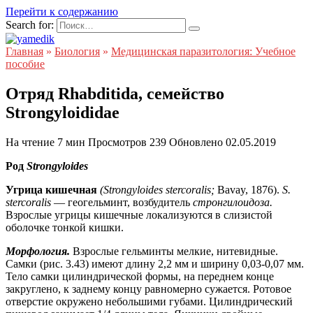
Перейти к содержанию
Search for:
Главная
»
Биология
»
Медицинская паразитология: Учебное
пособие
Отряд Rhabditida, семейство
Strongyloididae
На чтение
7 мин
Просмотров
239
Обновлено
02.05.2019
Род
Strongyloides
Угрица кишечная
(Strongyloides stercoralis;
Bavay, 1876).
S.
stercoralis
— геогельминт, возбудитель
стронгилоидоза.
Взрослые угрицы кишечные локализуются в слизистой
оболочке тонкой кишки.
Морфология.
Взрослые гельминты мелкие, нитевидные.
Самки (рис. 3.43) имеют длину 2,2 мм и ширину 0,03-0,07 мм.
Тело самки цилиндрической формы, на переднем конце
закруглено, к заднему концу равномерно сужается. Ротовое
отверстие окружено небольшими губами. Цилиндрический