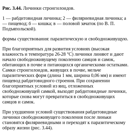
Рис. 3.44.
Личинки стронгилоидов.
1 — рабдитовидная личинка; 2 — филяриевидная личинка; а
— пищевод; б — кишка; в — половой зачаток (по В. П.
Подъяпольской).
формы существования: паразитическую и свободноживущую.
При благоприятных для развития условиях (высокая
влажность и температура 26-28 °С) личинки линяют и дают
начало свободноживущему поколению самцов и самок,
обитающих в почве и питающихся органическими остатками.
Самки стронгилоидов, живущих в почве, мельче
паразитических форм (длина 1 мм, ширина 0,06 мм) и имеют
пищевод рабдитовидного строения. При сохранении
благоприятных условий из яиц, отложенных
свободноживущей самкой, выходят рабдитовидные личинки,
которые снова могут превратиться в свободноживущих
самцов и самок.
При ухудшении условий существования рабдитовидные
личинки свободноживущего поколения после линьки
становятся филяриевидными и переходят к паразитическому
образу жизни (рис. 3.44).