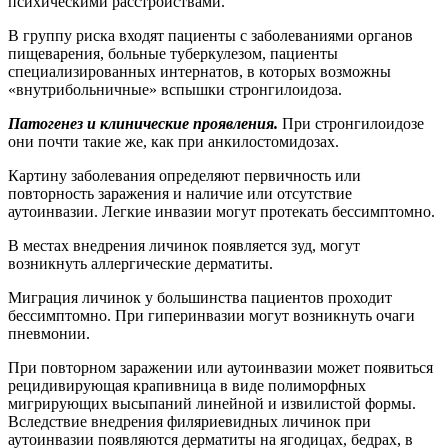
психическими расстройствами.
В группу риска входят пациенты с заболеваниями органов
пищеварения, больные туберкулезом, пациенты
специализированных интернатов, в которых возможны
«внутрибольничные» вспышки стронгилоидоза.
Патогенез и клинические проявления.
При стронгилоидозе
они почти такие же, как при анкилостомидозах.
Картину заболевания определяют первичность или
повторность заражения и наличие или отсутствие
аутоинвазии. Легкие инвазии могут протекать бессимптомно.
В местах внедрения личинок появляется зуд, могут
возникнуть аллергические дерматиты.
Миграция личинок у большинства пациентов проходит
бессимптомно. При гиперинвазии могут возникнуть очаги
пневмонии.
При повторном заражении или аутоинвазии может появиться
рецидивирующая крапивница в виде полиморфных
мигрирующих высыпаний линейной и извилистой формы.
Вследствие внедрения филяриевидных личинок при
аутоинвазии появляются дерматиты на ягодицах, бедрах, в