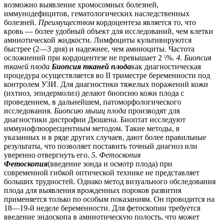
возможно выявление хромосомных болезней,
иммунодефицитов, гематологических наследственных
болезней.
Преимуществом
кордоцентеза является то, что
кровь — более удобный объект для исследований, чем клетки
амниотической жидкости. Лимфоциты культивируются
быстрее (2—3 дня) и надежнее, чем амниоциты. Частота
осложнений при кордоцентезе не превышает 2 \%.
4. Биопсия
тканей плода
Биопсия тканей плода
как диагностическая
процедура осуществляется во ІІ триместре беременности под
контролем УЗИ. Для диагностики тяжелых поражений кожи
(ихтиоз, эпидермолиз) делают биопсию кожи плода с
проведением, в дальнейшем, патоморфологического
исследования.
Биопсию мышц плода
производят для
диагностики дистрофии Дюшена. Биоптат исследуют
иммунофлюоресцентным методом. Такие методы, в
указанных и в ряде других случаев, дают более правильные
результаты, что позволяет поставить точный диагноз или
уверенно отвергнуть его.
5. Фетоскопия
Фетоскопия
(введение зонда и осмотр плода) при
современной гибкой оптической технике не представляет
больших трудностей. Однако метод визуального обследования
плода для выявления врожденных пороков развития
применяется только по особым показаниям. Он проводится на
18—19-й неделе беременности. Для фетоскопии требуется
введение эндоскопа в амниотическую полость, что может