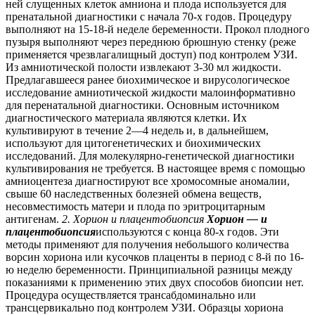
ней слущенных клеток амниона и плода используется для
пренатальной диагностики с начала 70-х годов. Процедуру
выполняют на 15-18-й неделе беременности. Прокол плодного
пузыря выполняют через переднюю брюшную стенку (реже
применяется чрезвлагалищный доступ) под контролем УЗИ.
Из амниотической полости извлекают 3-30 мл жидкости.
Предлагавшееся ранее биохимическое и вирусологическое
исследование амниотической жидкости малоинформативно
для перенатальной диагностики. Основным источником
диагностического материала являются клетки. Их
культивируют в течение 2—4 недель и, в дальнейшем,
используют для цитогенетических и биохимических
исследований. Для молекулярно-генетической диагностики
культивирования не требуется. В настоящее время с помощью
амниоцентеза диагностируют все хромосомные аномалии,
свыше 60 наследственных болезней обмена веществ,
несовместимость матери и плода по эритроцитарным
антигенам.
2. Хорион и плацентобиопсия
Хорион — и
плацентобиопсия
используются с конца 80-х годов. Эти
методы применяют для получения небольшого количества
ворсин хориона или кусочков плаценты в период с 8-й по 16-
ю неделю беременности. Принципиальной разницы между
показаниями к применению этих двух способов биопсии нет.
Процедура осуществляется трансабдоминально или
трансцервикально под контролем УЗИ. Образцы хориона