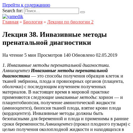
Перейти к содержанию
Search for:
Главная
»
Биология
»
Лекции по биологии 2
Лекция 38. Инвазивные методы
пренатальной диагностики
На чтение
5 мин
Просмотров
140
Обновлено
02.05.2019
1. Инвазивные методы перенатальной диагностики.
Амниоцентез
Инвазивные методы перенатальной
диагностики
— это способы получения образцов клеток и
тканей эмбриона, плода и провизорных органов (плацента,
оболочки) с последующим изучением полученных
материалов. В настоящее время в мировой практике
применяются следующие
инвазивные методы
: хорион — и
плацентобиопсия, получение амниотической жидкости
(амниоцентез), биопсия тканей плода, взятие крови плода
(кордоцентез). Инвазивные методы должны быть
безопасными для беременной и плода и применимы в ранние
сроки беременности.
Амниоцентез
(прокол плодного пузыря) с
целью получения околоплодной жидкости и находящихся в