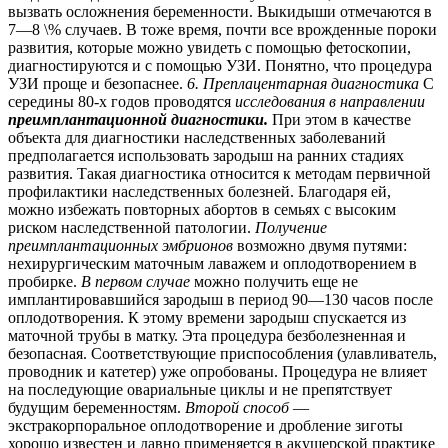
вызвать осложнения беременности. Выкидыши отмечаются в
7—8 \% случаев. В тоже время, почти все врожденные пороки
развития, которые можно увидеть с помощью фетоскопии,
диагностируются и с помощью УЗИ. Понятно, что процедура
УЗИ проще и безопаснее.
6. Преплацентарная диагностика
С
середины 80-х годов проводятся
исследования в направлении
преимплантационной диагностики.
При этом в качестве
объекта для диагностики наследственных заболеваний
предполагается использовать зародыш на ранних стадиях
развития. Такая диагностика относится к методам первичной
профилактики наследственных болезней. Благодаря ей,
можно избежать повторных абортов в семьях с высоким
риском наследственной патологии.
Получение
преимплантационных эмбрионов
возможно двумя путями:
нехирургическим маточным лаважем и оплодотворением в
пробирке.
В первом случае
можно получить еще не
имплантировавшийся зародыш в период 90—130 часов после
оплодотворения. К этому времени зародыш спускается из
маточной трубы в матку. Эта процедура безболезненная и
безопасная. Соответствующие приспособления (улавливатель,
проводник и катетер) уже опробованы. Процедура не влияет
на последующие овариальные циклы и не препятствует
будущим беременностям.
Второй способ
—
экстракорпоральное оплодотворение и дробление зиготы
хорошо известен и давно применяется в акушерской практике