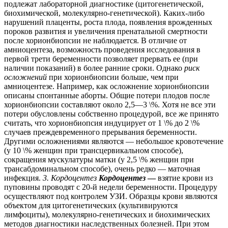
подлежат лабораторной диагностике (цитогенетической,
биохимической, молекулярно-генетической). Каких-либо
нарушений плаценты, роста плода, появления врожденных
пороков развития и увеличения пренатальной смертности
после хорионбиопсии не наблюдается. В отличие от
амниоцентеза, возможность проведения исследования в
первой трети беременности позволяет прервать ее (при
наличии показаний) в более ранние сроки. Однако
риск
осложнений
при хорионбиопсии больше, чем при
амниоцентезе. Например, как осложнение хорионбиопсии
описаны спонтанные аборты. Общие потери плодов после
хорионбиопсии составляют около 2,5—3 \%. Хотя не все эти
потери обусловлены собственно процедурой, все же принято
считать, что хорионбиопсия индуцирует от 1 \% до 2 \%
случаев преждевременного прерывания беременности.
Другими осложнениями являются — небольшое кровотечение
(у 10 \% женщин при трансцервикальном способе),
сокращения мускулатуры матки (у 2,5 \% женщин при
трансабдоминальном способе), очень редко — маточная
инфекция.
3. Кордоцентез
Кордоцентез
—
взятие крови из
пуповины проводят с 20-й недели беременности. Процедуру
осуществляют под контролем УЗИ. Образцы крови являются
объектом для цитогенетических (культивируются
лимфоциты), молекулярно-генетических и биохимических
методов диагностики наследственных болезней. При этом