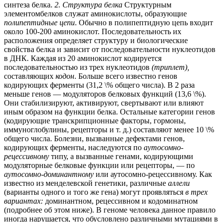
синтеза белка.
2. Структура белка
Структурным
элементомбелков служат аминокислоты, образующие
полипептидные цепи
. Обычно в полипептидную цепь входит
около 100-200 аминокислот. Последовательность их
расположения определяет структуру и биологические
свойства белка и зависит от последовательности нуклеотидов
в ДНК. Каждая из 20 аминокислот кодируется
последовательностью из трех нуклеотидов
(триплет),
составляющих
кодон
. Больше всего известно генов
кодирующих ферменты (31,2 \% общего числа). В 2 раза
меньше генов — модуляторов белковых функций (13,6 \%).
Они стабилизируют, активируют, свертывают или влияют
иным образом на функции белка. Остальные категории генов
(кодирующие транскрипционные факторы, гормоны,
иммуноглобулины, рецепторы и т. д.) составляют менее 10 \%
общего числа. Болезни, вызванные дефектами генов,
кодирующих ферменты, наследуются по
аутосомно-
рецессивному
типу, а вызванные генами, кодирующими
модуляторные белковые функции или рецепторы, — по
аутосомно-доминантному
или аутосомно-рецессивному. Как
известно из менделевской генетики, различные
аллели
(варианты одного и того же гена) могут проявляться
в трех
вариантах:
доминантном, рецессивном и кодоминатном
(подробнее об этом ниже). В геноме человека данное правило
иногда нарушается, что обусловлено различными мутациями в