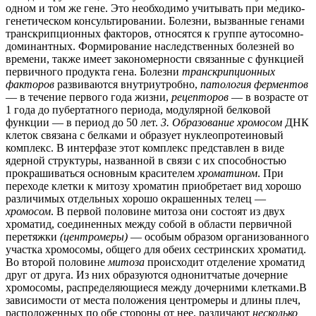
одном и том же гене. Это необходимо учитывать при медико-
генетическом консультировании. Болезни, вызванные генами
транскрипционных факторов, относятся к группе аутосомно-
доминантных. Формирование наследственных болезней во
времени, также имеет закономерности связанные с функцией
первичного продукта гена. Болезни
транскрипционных
факторов
развиваются внутриутробно,
патология ферментов
— в течение первого года жизни,
рецепторов
— в возрасте от
1 года до пубертатного периода, модулярной белковой
функции — в период до 50 лет.
3. Образование хромосом
ДНК
клеток связана с белками и образует нуклеопротеиновый
комплекс. В интерфазе этот комплекс представлен в виде
ядерной структуры, названной в связи с их способностью
прокрашиваться основным красителем
хроматином
. При
переходе клетки к митозу хроматин приобретает вид хорошо
различимых отдельных хорошо окрашенных телец —
хромосом
. В первой половине митоза они состоят из двух
хроматид, соединенных между собой в области первичной
перетяжки
(центромеры)
— особым образом организованного
участка хромосомы, общего для обеих сестринских хроматид.
Во второй половине
митоза
происходит отделение хроматид
друг от друга. Из них образуются однонитчатые дочерние
хромосомы, распределяющиеся между дочерними клетками.В
зависимости от места положения центромеры и длины плеч,
расположенных по обе стороны от нее, различают
несколько