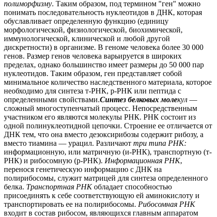
полиморфизму
. Таким образом, под термином "ген" можно
понимать последовательность нуклеотидов в ДНК, которая
обуславливает определенную функцию (единицу
морфологической, физиологической, биохимической,
иммунологической, клинической и любой другой
дискретности) в организме. В геноме человека более 30 000
генов. Размер генов человека варьируется в широких
пределах, однако большинство имеет размеры до 50 000 пар
нуклеотидов. Таким образом, ген представляет собой
минимальное количество наследственного материала, которое
необходимо для синтеза т-РНК, р-РНК или пептида с
определенными свойствами.
Синтез белковых моле
кул
—
сложный многоступенчатый процесс. Непосредственным
участником его являются молекулы РНК. РНК состоит из
одной полинуклеотидной цепочки. Строение ее отличается от
ДНК тем, что она вместо дезоксирибозы содержит рибозу, а
вместо тиамина — урацил. Различают
три типа РНК:
информационную, или матричную (и-РНК), транспортную (т-
РНК) и рибосомную (р-РНК).
Информационная РНК
,
перенося генетическую информацию с ДНК на
полирибосомы, служит матрицей для синтеза определенного
белка.
Транспортная РНК
обладает способностью
присоединять к себе соответствующую ей аминокислоту и
транспортировать ее на полирибосомы.
Рибосомная РНК
входит в состав рибосом, являющихся главным аппаратом