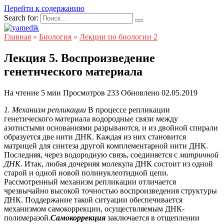
Перейти к содержанию
Search for:
Главная
»
Биология
»
Лекции по биологии 2
Лекция 5. Воспроизведение
генетического материала
На чтение
5 мин
Просмотров
233
Обновлено
02.05.2019
1. Механизм репликации
В процессе репликации
генетического материала водородные связи между
азотистыми основаниями разрываются, и из двойной спирали
образуется две нити ДНК. Каждая из них становится
матрицей для синтеза другой комплементарной нити ДНК.
Последняя, через водородную связь, соединяется с
матричной
ДНК
. Итак, любая дочерняя молекула ДНК состоит из одной
старой и одной новой полинуклеотидной цепи.
Рассмотренный механизм репликации отличается
чрезвычайно высокой точностью воспроизведения структуры
ДНК. Поддержание такой ситуации обеспечивается
механизмом самокоррекции, осуществляемым ДНК-
полимеразой.
Самокоррекция
заключается в отщеплении