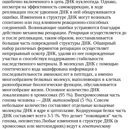
ошибочно включенного в цепь ДНК нуклеотида. Однако,
несмотря на эффективность самокоррекции, в ходе
репликации после удвоения ДНК в ней обнаруживаются
ошибки. Изменения в структуре ДНК могут возникать
спонтанно или под влиянием реакционно-способных
соединений. Возникающие ошибки устраняются благодаря
действию механизма репарации.
Репарация
осуществляется до
и после репликации, таким образом, восстанавливается
большая часть повреждений структуры ДНК. Обширный
набор различных ферментов репарации осуществляет
непрерывный осмотр ДНК, удаляя из нее поврежденные
участки и способствуя поддержанию стабильности
наследственного материала. В молекулах ДНК с помощью
генетического кода зашифрована информация о
последовательности аминокислот в пептидах, а именно
многообразием белковых молекул, выполняющих в клетках
разнообразные биологические функции, обуславливается
многообразие жизни. Основное количество ДНК
локализовано в хромосомах (95 \%). Внехромосомная часть
генома человека —
ДНК митохондрий
(5 \%). Совсем
небольшое количество составляют отдельные кольцевые
молекулы ДНК в ядре и цитоплазме. Кодирующая белки часть
ДНК составляет всего 3-5 \%. Что делает "покоящаяся" часть
генома, неизвестно.Любые изменения в структуре ДНК (в
хромосомах или митохондриях) ведут к
генетическому