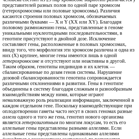
представителей разных полов по одной паре хромосом
(гетерохромосомы или половые хромосомы). Различия
касаются строения половых хромосом, обозначаемых
различными буквами — X и Y (XX или XY). Благодаря
половому размножению гены, представленные в геноме
уникальными нуклеотидными последовательностями, в
генотипе присутствуют в двойной дозе. Исключение
составляют гены, расположенные в половых хромосомах,
ввиду того, что морфология эти хромосом различна и одна из
них (X) крупнее, многие гены имеются лишь в одной
гетерохромосоме
и отсутствуют или неактивны в другой.
Таким образом, генотипы индивидов и их клеток —
сбалансированные по дозам генов системы. Нарушение
дозовой сбалансированности генотипа сопровождается
различными отклонениями в развитии. Гены в генотипе
объединены в систему благодаря сложным и разнообразным
взаимодействиям между ними, которые играют
немаловажную роль реализации информации, заключенной в
каждом отдельном гене. Поскольку взаимодействующие при
оплодотворении гаметы часто несут в своих геномах разные
аллели
одного и того же гена, генотип нового организма
является
гетерозиготным
по многим локусам, то есть его
аллельные гены представлены разными аллелями. Если
аллельные гены представлены одинаковыми аллелями