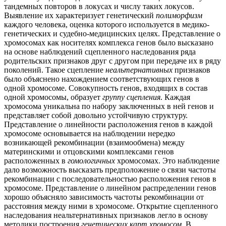
тандемных повторов в локусах и числу таких локусов.
Выявление их характеризует генетический
полиморфизм
каждого человека, оценка которого используется в медико-
генетических и судебно-медицинских целях. Представление о
хромосомах как носителях комплекса генов было высказано
на основе наблюдений сцепленного наследования ряда
родительских признаков друг с другом при передаче их в ряду
поколений. Такое сцепление
неальтернативных
признаков
было объяснено нахождением соответствующих генов в
одной хромосоме. Совокупность генов, входящих в состав
одной хромосомы, образует
группу сцепления
. Каждая
хромосома уникальна по набору заключенных в ней генов и
представляет собой довольно устойчивую структуру.
Представление о линейности расположения генов в каждой
хромосоме основывается на наблюдении нередко
возникающей рекомбинации (взаимообмена) между
материнскими и отцовскими комплексами генов
расположенных в
гомологичных
хромосомах. Это наблюдение
дало возможность высказать предположение о связи частоты
рекомбинации с последовательностью расположения генов в
хромосоме. Представление о линейном распределении генов
хорошо объясняло зависимость частоты рекомбинации от
расстояния между ними в хромосоме. Открытие сцепленного
наследования неальтернативных признаков легло в основу
методики построения
генетических карт хромосом
. В