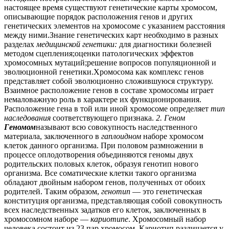
настоящее время существуют генетические карты хромосом,
описывающие порядок расположения генов и других
генетических элементов на хромосоме с указанием расстояния
между ними.Знание генетических карт необходимо в разных
разделах
медицинской генетики:
для диагностики болезней
методом сцепления;оценки патологических эффектов
хромосомных мутаций;решение вопросов популяционной и
эволюционной генетики.Хромосома как комплекс генов
представляет собой эволюционно сложившуюся структуру.
Взаимное расположение генов в составе хромосомы играет
немаловажную роль в характере их функционирования.
Расположение гена в той или иной хромосоме определяет
тип
наследования
соответствующего признака.
2. Геном
Геномом
называют всю совокупность наследственного
материала, заключенного в
гаплоидном
наборе хромосом
клеток данного организма. При половом размножении в
процессе оплодотворения объединяются геномы двух
родительских половых клеток, образуя генотип нового
организма. Все соматические клетки такого организма
обладают двойным набором генов, полученных от обоих
родителей. Таким образом,
генотип
— это генетическая
конституция организма, представляющая собой совокупность
всех наследственных задатков его клеток, заключенных в
хромосомном наборе —
кариотипе
. Хромосомный набор
человека состоит из 23 пар хромосом. Кариотип различается у