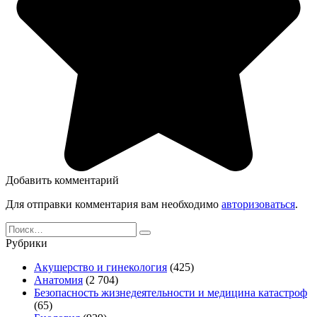
Добавить комментарий
Для отправки комментария вам необходимо
авторизоваться
.
Search
for:
Рубрики
Акушерство и гинекология
(425)
Анатомия
(2 704)
Безопасность жизнедеятельности и медицина катастроф
(65)