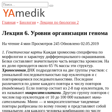
Перейти
Search
к
for:
содержанию
Главная
»
Биология
»
Лекции по биологии 2
Лекция 6. Уровни организации генома
На чтение
4 мин
Просмотров
245
Обновлено
02.05.2019
1. Генетические карты
Каждая хромосома специфична по
морфологии и характеру дифференциального окрашивания.
Белки составляют значительную часть вещества хромосом. На
их долю приходится около 65 \% массы эти структур.
Хромосомная
ДНК
подразделяется на две группы участков: с
уникальной последовательностью пар нуклеотидов и с
повторяющимися последовательностями. Последние
различаются по длине каждого повтора и числу повторов
(тандемные).
Если повтор состоит из 2-8 пар нуклеотидов, то
их называют
микросателлитами
.
Другую группу повторов с
числом пар нуклеотидов от 10 до 100 000 называют
мини-
сателлитами.
Мини — и микросателлитные тандемные
повторы разбросаны по всему геному и представляют собой
уникальную для каждого человека комбинацию по числу