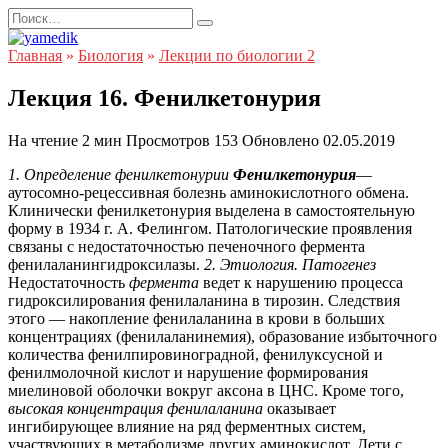
Перейти
Search
к
for:
содержанию
Главная
»
Биология
»
Лекции по биологии 2
Лекция 16. Фенилкетонурия
На чтение
2 мин
Просмотров
153
Обновлено
02.05.2019
1. Определение фенилкетонурии
Фенилкетонурия
—
аутосомно-рецессивная болезнь аминокислотного обмена.
Клинически фенилкетонурия выделена в самостоятельную
форму в 1934 г. А. Фелингом. Патологические проявления
связаны с недостаточностью печеночного фермента
фенилаланингидроксилазы.
2. Этиология. Патогенез
Недостаточность
фермента
ведет к нарушению процесса
гидроксилирования фенилаланина в тирозин. Следствия
этого — накопление фенилаланина в крови в больших
концентрациях (фенилаланинемия), образование избыточного
количества фенилпировиноградной, фенилуксусной и
фенилмолочной кислот и нарушение формирования
миелиновой оболочки вокруг аксона в ЦНС. Кроме того,
высокая концентрация фенилаланина
оказывает
ингибирующее влияние на ряд ферментных систем,
участвующих в метаболизме других аминокислот. Дети с