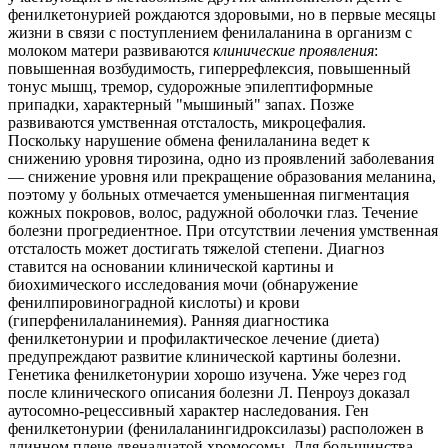
фенилкетонурией рождаются здоровыми, но в первые месяцы
жизни в связи с поступлением фенилаланина в организм с
молоком матери развиваются
клинические
проявления
:
повышенная возбудимость, гиперрефлексия, повышенный
тонус мышц, тремор, судорожные эпилептиформные
припадки, характерный "мышиный" запах. Позже
развиваются умственная отсталость, микроцефалия.
Поскольку нарушение обмена фенилаланина ведет к
снижению уровня тирозина, одно из проявлений заболевания
— снижение уровня или прекращение образования меланина,
поэтому у больных отмечается уменьшенная пигментация
кожных покровов, волос, радужной оболочки глаз. Течение
болезни прогредиентное. При отсутствии лечения умственная
отсталость может достигать тяжелой степени. Диагноз
ставится на основании клинической картины и
биохимического исследования мочи (обнаружение
фенилпировиноградной кислоты) и крови
(гиперфенилаланинемия). Ранняя диагностика
фенилкетонурии и профилактическое лечение (диета)
предупреждают развитие клинической картины болезни.
Генетика фенилкетонурии хорошо изучена. Уже через год
после клинического описания болезни Л. Пенроуз доказал
аутосомно-рецессивный характер наследования. Ген
фенилкетонурии (фенилаланингидроксилазы) расположен в
длинном плече двенадцатой хромосомы. Для большинства