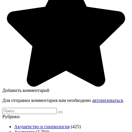
Добавить комментарий
Для отправки комментария вам необходимо
авторизоваться
.
Search
for:
Рубрики
Акушерство и гинекология
(425)
Анатомия
(2 704)