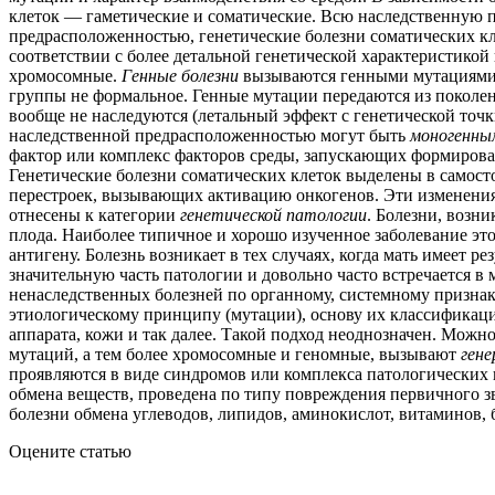
клеток — гаметические и соматические. Всю наследственную
предрасположенностью, генетические болезни соматических кле
соответствии с более детальной генетической характеристикой
хромосомные.
Генные болезни
вызываются генными мутациям
группы не формальное. Генные мутации передаются из поколен
вообще не наследуются (летальный эффект с генетической точ
наследственной предрасположенностью могут быть
моногенны
фактор или комплекс факторов среды, запускающих формирова
Генетические болезни соматических клеток выделены в самос
перестроек, вызывающих активацию онкогенов. Эти изменения
отнесены к категории
генетической патологии
. Болезни, возн
плода. Наиболее типичное и хорошо изученное заболевание эт
антигену. Болезнь возникает в тех случаях, когда мать имеет р
значительную часть патологии и довольно часто встречается в
ненаследственных болезней по органному, системному признак
этиологическому принципу (мутации), основу их классификаци
аппарата, кожи и так далее. Такой подход неоднозначен. Можн
мутаций, а тем более хромосомные и геномные, вызывают
гене
проявляются в виде синдромов или комплекса патологических 
обмена веществ, проведена по типу повреждения первичного з
болезни обмена углеводов, липидов, аминокислот, витаминов, б
Оцените статью