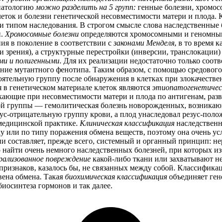
 патологию
можно разделить на 5 групп:
генные болезни, хромос
ток и болезни генетической несовместимости матери и плода. К
 и типом наследования. В строгом смысле слова наследственные
и.
Хромосомные болезни
определяются хромосомными и геномными
ия в поколение в соответствии с
законами Менделя
, в то время
ки зрения), а структурные перестройки (инверсии, транслокаци
ми и полигенными
. Для их реализации недостаточно только соо
ние мутантного фенотипа. Таким образом, с помощью средового
тоятельную группу после обнаружения в клетках при злокачест
 в генетическом материале клеток являются
этиопатогенетичес
икающие при несовместимости матери и плода по антигенам, раз
ой группы — гемолитическая болезнь новорожденных, возникающа
езус-отрицательную группу крови, а плод унаследовал резус-поло
 медицинской практике.
Клиническая классификация
наследственн
у или по типу поражения обмена веществ, поэтому она очень ус
и составляет, прежде всего, системный и органный принцип: н
о найти очень немного наследственных болезней, при которых и
рализованное повреждение
какой-либо ткани или захватывают н
признаков, казалось бы, не связанных между собой. Классифик
вена обмена. Такая
биохимическая классификация
объединяет ген
иосинтеза гормонов и так далее.