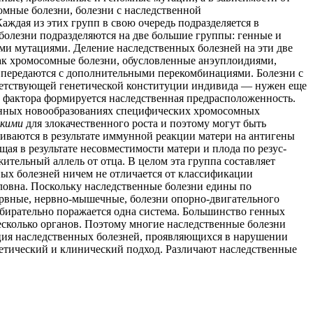
омные болезни, болезни с наследственной
аждая из этих групп в свою очередь подразделяется в
 болезни подразделяются на две большие группы: генные и
 мутациями. Деление наследственных болезней на эти две
 как хромосомные болезни, обусловленные анэуплоидиями,
и) передаются с дополнительными перекомбинациями. Болезни с
тветствующей генетической конституции индивида — нужен еще
 фактора формируется наследственная предрасположенность.
венных новообразованиях специфических хромосомных
кими
для злокачественного роста и поэтому могут быть
виваются в результате иммунной реакции матери на антигены
я в результате несовместимости матери и плода по резус-
жительный аллель от отца. В целом эта группа составляет
ых болезней ничем не отличается от классификации
ловна. Поскольку наследственные болезни едины по
ервные, нервно-мышечные, болезни опорно-двигательного
збирательно поражается одна система. Большинство генных
есколько органов. Поэтому многие наследственные болезни
ация наследственных болезней, проявляющихся в нарушении
етический и клинический подход. Различают наследственные