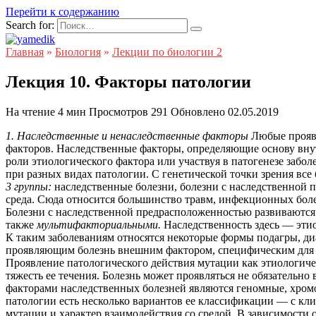
Перейти к содержанию
Search for:
Главная
»
Биология
»
Лекции по биологии 2
Лекция 10. Факторы патологии
На чтение
4 мин
Просмотров
291
Обновлено
02.05.2019
1. Наследственные и ненаследственные факторы
Любые проявл
факторов. Наследственные факторы, определяющие основу вну
роли этиологического фактора или участвуя в патогенезе забо
при разных видах патологии. С генетической точки зрения все
3 группы:
наследственные болезни, болезни с наследственной
среда. Сюда относится большинство травм, инфекционных болез
Болезни с наследственной предрасположенностью развиваются
также
мультифакториальными.
Наследственность здесь — эти
К таким заболеваниям относятся некоторые формы подагры, диа
проявляющим болезнь внешним фактором, специфическим для 
Проявление патологического действия мутации как этиологиче
тяжесть ее течения. Болезнь может проявляться не обязательн
факторами наследственных болезней являются геномные, хро
патологии есть несколько вариантов ее классификации — с кли
мутации и характер взаимодействия со средой. В зависимости 