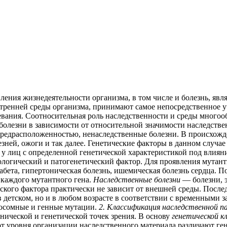
ения жизнедеятельности организма, в том числе и болезнь, явл
тренней среды организма, принимают самое непосредственное у
левания. Соотносительная роль наследственности и среды многоо
 болезни в зависимости от относительной значимости наследств
 предрасположенностью, ненаследственные болезни. В происхож
ней, ожоги и так далее. Генетические факторы в данном случае 
 у лиц с определенной генетической характеристикой под влия
ологический и патогенетический фактор. Для проявления мутан
бета, гипертоническая болезнь, ишемическая болезнь сердца. П
каждого мутантного гена.
Наследственные болезни
— болезни, 
ского фактора практически не зависит от внешней среды. После
о в детском, но и в любом возрасте в соответствии с временным
мосомные и генные мутации.
2. Классификация наследственной п
нической и генетической точек зрения. В основу
генетической к
от уровня организации наследственного материала различают ге