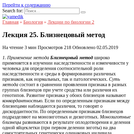
Перейти к содержанию
Search for:
Главная
»
Биология
»
Лекции по биологии 2
Лекция 25. Близнецовый метод
На чтение
3 мин
Просмотров
218
Обновлено
02.05.2019
1. Применение метода
Близнецовый метод
широко
применяется в изучении наследственности и изменчивости у
человека для определения соотносительной роли
наследственности и среды в формировании различных
признаков, как нормальных, так и патологических.
Суть
метода
состоит в сравнении проявления признака в разных
группах близнецов при учете сродства или различия их
генотипов. Развитие признака у обоих близнецов называют
конкордантностью
. Если по определенным признакам между
близнецами наблюдаются различия, то говорят о
дискордантности. По определенным признакам близнецов
подразделяют на монозиготных и дизиготных.
Монозиготные
близнец
ы развиваются в результате оплодотворения и деления
одной яйцеклетки (при первом делении зиготы) на два
самостоятельных генетически одинаковых индивида.