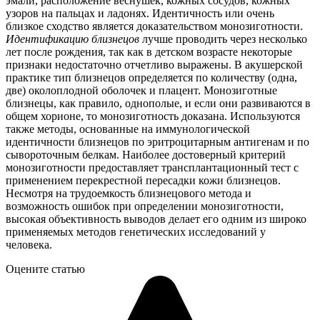
эмали, расположение веснушек, кожных сосудов, кожных
узоров на пальцах и ладонях. Идентичность или очень
близкое сходство является доказательством монозиготности.
Идентификацию близнецов
лучше проводить через несколько
лет после рождения, так как в детском возрасте некоторые
признаки недостаточно отчетливо выражены. В акушерской
практике тип близнецов определяется по количеству (одна,
две) околоплодной оболочек и плацент. Монозиготные
близнецы, как правило, однополые, и если они развиваются в
общем хорионе, то монозиготность доказана. Используются
также методы, основанные на иммунологической
идентичности близнецов по эритроцитарным антигенам и по
сывороточным белкам. Наиболее достоверный критерий
монозиготности предоставляет трансплантационный тест с
применением перекрестной пересадки кожи близнецов.
Несмотря на трудоемкость близнецового метода и
возможность ошибок при определении монозиготности,
высокая объективность выводов делает его одним из широко
применяемых методов генетических исследований у
человека.
Оцените статью