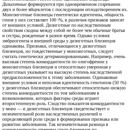
Дизиготные
формируются при одновременном созревании
двух и более яйцеклеток с последующим оплодотворением их.
Монозиготные близнецы генетически идентичны, общность
генов у них составляет 100 \%, и различия признаков зависят
от внешних условий. Дизиготные по наследственным
свойствам сходны между собой не более чем обычные братья
и сестры, рожденные в разное время. Однако условия
эмбриогенеза и внешней среды у дизиготных близнецов
одинаковы. Признаки, отличающиеся у дизиготных
близнецов, но тождественные у монозиготных, следует
считать генетически детерминированными. Например, очень
высокая степень конкордантности по олигофрении у
монозиготных близнецов и относительно умеренная у
дизиготных указывает на высокую степень наследственной
предрасположенности к этому заболеванию. Одинаковые
внешние условия и неполная идентичность генотипов (50 \%)
у дизиготных близнецов обеспечивают относительно низкую
степень конкордантности по тем заболеваниям в
возникновении, которых факторы среды играют
второстепенную роль. Сходство показателя конкордантности
у моно — и дизиготных близнецов свидетельствует о
незначительной роли наследственных различий и
определяющей роли среды в формировании признака или
развитии заболевания. Так незначительная разница в
конкордантности отмечена среди близнецов по