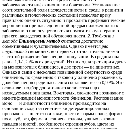
заболеваемости инфекционными болезнями. Установление
соотносительной роли наследственности и среды в развитии
различных патологических состояний позволяет врачу
правильно оценить ситуацию и проводить профилактические
мероприятия при наследственной предрасположенности к
заболеванию или осуществлять вспомогательную терапию
при его наследственной обусловленности.
2. Трудности
метода
Близнецовый метод
считается достаточно
объективным и чувствительным. Однако имеется
ряд
трудностей
связанных, во-первых, с относительно низкой
частотой рождения близнецов в популяции. В среднем она
равна 1,1-1,2 \% всех рождений. Из них одна треть приходится
на монозиготных близнецов, а две трети — на дизиготных.
Однако в связи с несколько повышенной смертностью среди
близнецов, по сравнению с таковой у одиночно рожденных,
доля близнецов среди населения составляет всего 0,9 \%. Это
осложняет подбор достаточного количества пар с
исследуемым признаком. Во-вторых, сложности возникают с
идентификацией монозиготности близнецов. Распознавание
моно — и дизиготности близнецов производится на
основании сходства генетически детерминированных
признаков — цвет глаз и кожи, цвета и формы волос, формы
носа, губ, рта, форма и величена головы, ушных раковин,
пальцев и кистей, особенности строения зубов, цвета их