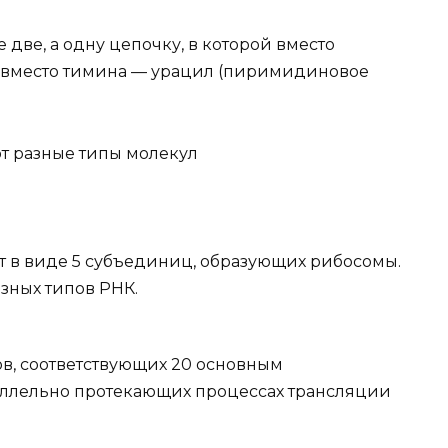
е две, а одну цепочку, в которой вместо
а вместо тимина — урацил (пиримидиновое
ют разные типы молекул
т в виде 5 субъединиц, образующих рибосомы.
зных типов РНК.
пов, соответствующих 20 основным
аллельно протекающих процессах трансляции