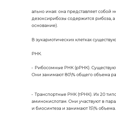
ально иная: она представляет собой н
дезоксирибозы содержится рибоза, 
основание).
В эукариотических клетках существу
РНК.
• Рибосомные РНК (рРНК). Существую
Они занимают 80\% общего объема ра
• Транспортные РНК (тРНК). Их 20 ти
аминокислотам. Они участвуют в пар
и биосинтеза и занимают 15\% объема.