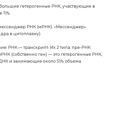
ебольшие гетерогенные РНК, участвующие в
 1\%.
мессенджер РНК (мРНК). «Мессенджер»
ядра в цитоплазму).
ие: РНК — транскрипт. Их 2 типа: пре-РНК
мРНК (собственно ген) — это гетерогенные РНК,
ДНК и занимающие около 5\% объема.