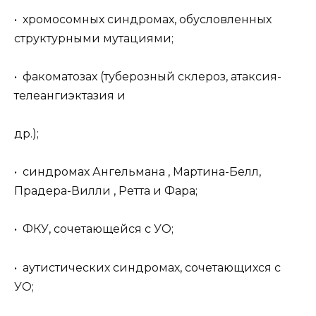
• хромосомных синдромах, обусловленных
структурными мутациями;
• факоматозах (туберозный склероз, атаксия-
телеангиэктазия и
др.);
• синдромах Ангельмана , Мартина-Белл,
Прадера-Вилли , Ретта и Фара;
• ФКУ, сочетающейся с УО;
• аутистических синдромах, сочетающихся с
УО;