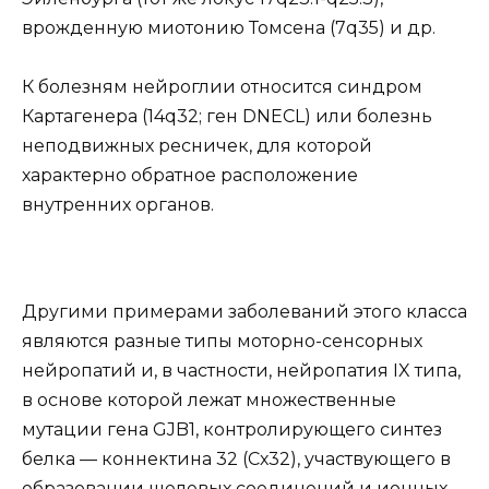
врожденную миотонию Томсена (7q35) и др.
К болезням нейроглии относится синдром
Картагенера (14q32; ген DNECL) или болезнь
неподвижных ресничек, для которой
характерно обратное расположение
внутренних органов.
Другими примерами заболеваний этого класса
являются разные типы моторно-сенсорных
нейропатий и, в частности, нейропатия IX типа,
в основе которой лежат множественные
мутации гена GJB1, контролирующего синтез
белка — коннектина 32 (Сх32), участвующего в
образовании щелевых соединений и ионных