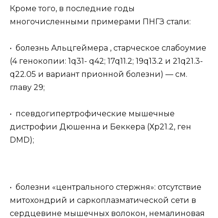
Кроме того, в последние годы
многочисленными примерами ПНГЗ стали:
• болезнь Альцгеймера , старческое слабоумие
(4 генокопии: 1q31- q42; 17q11.2; 19q13.2 и 21q21.3-
q22.05 и вариант прионной болезни) — см.
главу 29;
• псевдогипертрофические мышечные
дистрофии Дюшенна и Беккера (Хр21.2, ген
DMD);
• болезни «центрального стержня»: отсутствие
митохондрий и саркоплазматической сети в
сердцевине мышечных волокон, немалиновая