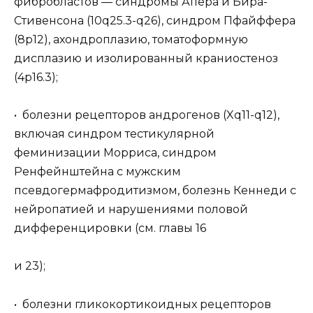
фибробластов — синдромы Апера и Бира-
Стивенсона (10q25.3-q26), синдром Пфайффера
(8р12), ахондроплазию, томатоформную
дисплазию и изолированный краниостеноз
(4р16.3);
• болезни рецепторов андрогенов (Xq11-q12),
включая синдром тестикулярной
феминизации Морриса, синдром
Ренфейнштейна с мужским
псевдогермафродитизмом, болезнь Кеннеди с
нейропатией и нарушениями половой
дифференцировки (см. главы 16
и 23);
• болезни гликокортикоидных рецепторов