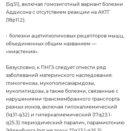
(5q31), включая гомозиготный вариант болезни
Аддисона с отсутствием реакции на АКТГ
(18р11.2);
• болезни ацетилхолиновых рецепторов мышц,
объединенных общим названием —
«миастения«.
Безусловно, к ПНГЗ следует отнести ряд
заболеваний материнского наследования:
гликогенозы, мукополисахаридозы,
муколипидозы, а также болезни, связанные с
нарушениями трансмембранного транспорта
разных ионов, включая гипокалиемический
(1q31-q32) и гиперкалиемический (17q23.1-
q25.3) периодический паралич, парамиотонию
Эйленбурга (тот же локус 17q23.1-q25.3),