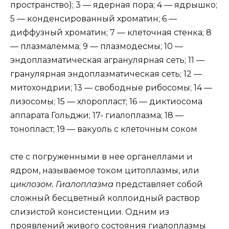
пространство); 3 — ядерная пора; 4 — ядрышко;
5 — конденсированный хроматин; 6 —
диффузный хроматин; 7 — клеточная стенка; 8
— плазмалемма; 9 — плазмодесмы; 10 —
эндоплазматическая агранулярная сеть; 11 —
гранулярная эндоплазматическая сеть; 12 —
митохондрии; 13 — свободные рибосомы; 14 —
лизосомы; 15 — хлоропласт; 16 — диктиосома
аппарата Гольджи; 17- гиалоплазма; 18 —
тонопласт; 19 — вакуоль с клеточным соком
сте с погруженными в нее органеллами и
ядром, называемое током цитоплазмы, или
циклозом. Гиалоплазма
представляет собой
сложный бесцветный коллоидный раствор
слизистой консистенции. Одним из
проявлений живого состояния гиалоплазмы