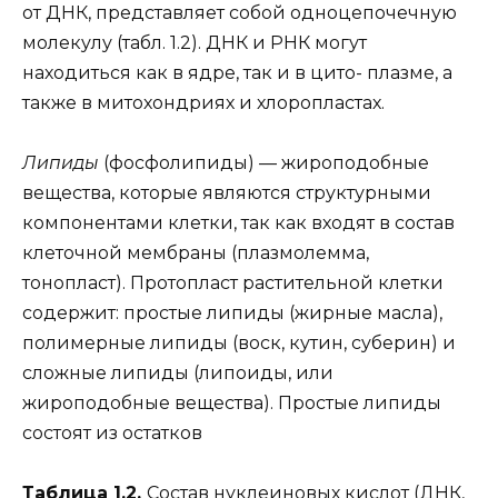
от ДНК, представляет собой одноцепочечную
молекулу (табл. 1.2). ДНК и РНК могут
находиться как в ядре, так и в цито- плазме, а
также в митохондриях и хлоропластах.
Липиды
(фосфолипиды) — жироподобные
вещества, которые являются структурными
компонентами клетки, так как входят в состав
клеточной мембраны (плазмолемма,
тонопласт). Протопласт растительной клетки
содержит: простые липиды (жирные масла),
полимерные липиды (воск, кутин, суберин) и
сложные липиды (липоиды, или
жироподобные вещества). Простые липиды
состоят из остатков
Таблица 1.2.
Состав нуклеиновых кислот (ДНК,