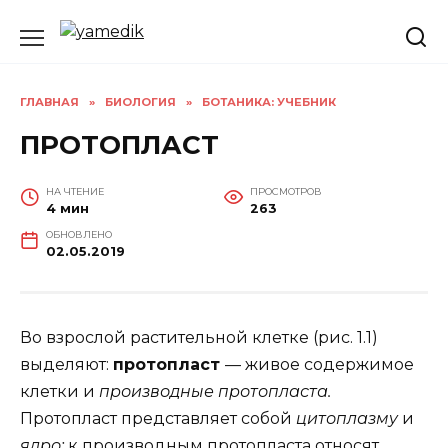
Перейти
к
содержанию
ГЛАВНАЯ
»
БИОЛОГИЯ
»
БОТАНИКА: УЧЕБНИК
ПРОТОПЛАСТ
НА ЧТЕНИЕ
ПРОСМОТРОВ
4 мин
263
ОБНОВЛЕНО
02.05.2019
Во взрослой растительной клетке (рис. 1.1)
выделяют:
протопласт
— живое содержимое
клетки и
производные протопласта.
Протопласт представляет собой
цитоплазму
и
ядро;
к производным протопласта относят