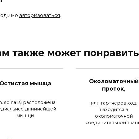
бходимо
авторизоваться
.
ам также может понравить
Околоматочный
Остистая мышца
проток,
m. spinalis) расположена
или гартнеров ход,
едиальнее длиннейшей
находится в
мышцы
околоматочной
соединительной ткан