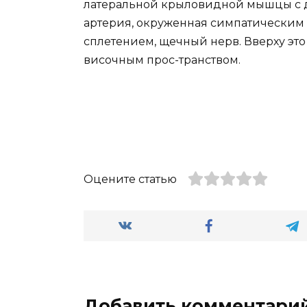
латеральной крыловидной мышцы с д
артерия, окруженная симпатически
сплетением, щечный нерв. Вверху это
височным прос-транством.
Оцените статью
Добавить комментари