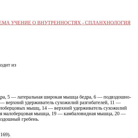
ТЕМА УЧЕНИЕ О ВНУТРЕННОСТЯХ - СПЛАНХНОЛОГИЯ
ходит из
ра, 5 — латеральная широкая мышца бедра, 6 — подвздошно-
 — верхний удерживатель сухожилий разгибателей, 11 —
малоберцовых мышц, 14 — верхний удерживатель сухожилий
ая малоберцовая мышца, 19 — камбаловидная мышца, 20 —
вздошный гребень.
169).