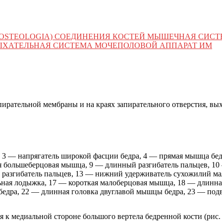
 (OSTEOLOGIA) СОЕДИНЕНИЯ КОСТЕЙ МЫШЕЧНАЯ СИС
ЫХАТЕЛЬНАЯ СИСТЕМА МОЧЕПОЛОВОЙ АППАРАТ ИМ
запирательной мембраны и на краях запирательного отверстия, вы
 3 — напрягатель широкой фасции бедра, 4 — прямая мышца бед
я большеберцовая мышца, 9 — длинный разгибатель пальцев, 10
й разгибатель пальцев, 13 — нижний удерживатель сухожилий 
ьная лодыжка, 17 — короткая малоберцовая мышца, 18 — длинн
едра, 22 — длинная головка двуглавой мышцы бедра, 23 — под
я к медиальной стороне большого вертела бедренной кости (рис. 