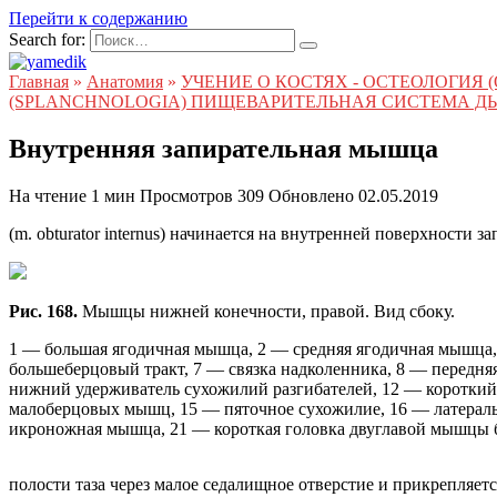
Перейти к содержанию
Search for:
Главная
»
Анатомия
»
УЧЕНИЕ О КОСТЯХ - ОСТЕОЛОГИЯ
(SPLANCHNOLOGIA) ПИЩЕВАРИТЕЛЬНАЯ СИСТЕМА Д
Внутренняя запирательная мышца
На чтение
1 мин
Просмотров
309
Обновлено
02.05.2019
(m. obturator internus) начинается на внутренней поверхности 
Рис. 168.
Мышцы нижней конечности, правой. Вид сбоку.
1 — большая ягодичная мышца, 2 — средняя ягодичная мышца,
большеберцовый тракт, 7 — связка надколенника, 8 — передня
нижний удерживатель сухожилий разгибателей, 12 — коротки
малоберцовых мышц, 15 — пяточное сухожилие, 16 — латерал
икроножная мышца, 21 — короткая головка двуглавой мышцы б
полости таза через малое седалищное отверстие и прикрепляетс