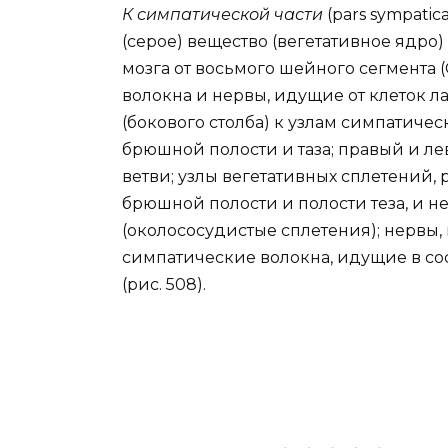
К симпатической части
(pars sympati
(серое) вещество (вегетативное ядро)
мозга от восьмого шейного сегмента (C
волокна и нервы, идущие от клеток 
(бокового столба) к узлам симпатичес
брюшной полости и таза; правый и л
ветви; узлы вегетативных сплетений,
брюшной полости и полости теза, и 
(околососудистые сплетения); нервы,
симпатические волокна, идущие в сос
(рис. 508).