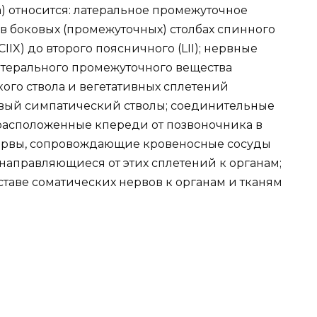
ca) относится: латеральное промежуточное
 в боковых (промежуточных) столбах спинного
IIX) до второго поясничного (LII); нервные
латерального промежуточного вещества
кого ствола и вегетативных сплетений
евый симпатический стволы; соединительные
 расположенные кпереди от позвоночника в
нервы, сопровождающие кровеносные сосуды
 направляющиеся от этих сплетений к органам;
таве соматических нервов к органам и тканям