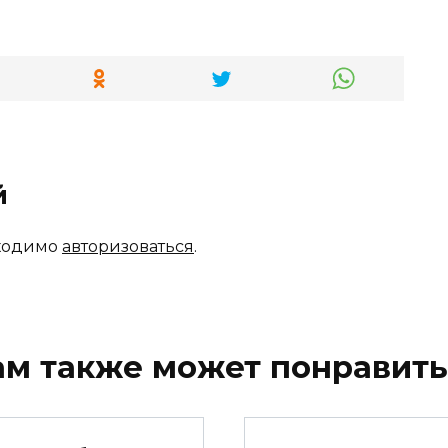
й
бходимо
авторизоваться
.
ам также может понравить