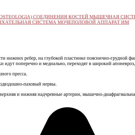
 (OSTEOLOGIA) СОЕДИНЕНИЯ КОСТЕЙ МЫШЕЧНАЯ СИС
ЫХАТЕЛЬНАЯ СИСТЕМА МОЧЕПОЛОВОЙ АППАРАТ ИМ
 шести нижних ребер, на глубокой пластинке пояснично-грудной 
ки идут поперечно и медиально, переходят в широкий апоневро
шного пресса.
одвздошно-паховый нервы.
верхняя и нижняя надчревные артерии, мышечно-диафрагмальная