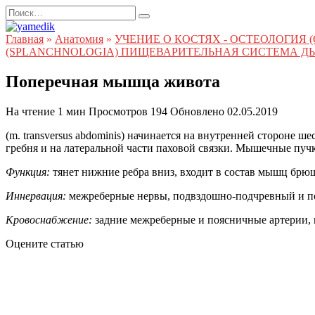
Перейти
Search
к
for:
содержанию
Главная
»
Анатомия
»
УЧЕНИЕ О КОСТЯХ - ОСТЕОЛОГИЯ
(SPLANCHNOLOGIA) ПИЩЕВАРИТЕЛЬНАЯ СИСТЕМА Д
Поперечная мышца живота
На чтение
1 мин
Просмотров
194
Обновлено
02.05.2019
(m. transversus abdominis) начинается на внутренней стороне
гребня и на латеральной части паховой связки. Мышечные пуч
Функция:
тянет нижние ребра вниз, входит в состав мышц брю
Иннервация:
межреберные нервы, подвздошно-подчревный и п
Кровоснабжение:
задние межреберные и поясничные артерии, 
Оцените статью