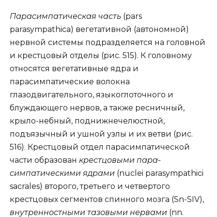
Парасимпатическая часть
(pars
parasympathica) вегетативной (автономной)
нервной системы подразделяется на головной
и крестцовый отделы (рис. 515). К головному
относятся вегетативные ядра и
парасимпатические волокна
глазодвигательного, языкоглоточного и
блуждающего нервов, а также ресничный,
крыло-небный, поднижнечелюстной,
подъязычный и ушной узлы и их ветви (рис.
516). Крестцовый отдел парасимпатической
части образован
крестцовыми пара-
симпатическими ядрами
(nuclei parasympathici
sacrales) второго, третьего и четвертого
крестцовых сегментов спинного мозга (Sn-SIV),
внутренностными тазовыми нервами
(nn.