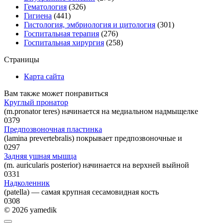
Гематология
(326)
Гигиена
(441)
Гистология, эмбриология и цитология
(301)
Госпитальная терапия
(276)
Госпитальная хирургия
(258)
Страницы
Карта сайта
Вам также может понравиться
Круглый пронатор
(m.pronator teres) начинается на медиальном надмыщелке
0
379
Предпозвоночная пластинка
(lamina prevertebralis) покрывает предпозвоночные и
0
297
Задняя ушная мышца
(m. auricularis posterior) начинается на верхней выйной
0
331
Надколенник
(patella) — самая крупная сесамовидная кость
0
308
© 2026 yamedik