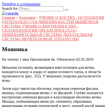
Перейти к содержанию
Search for:
Главная
»
Анатомия
»
УЧЕНИЕ О КОСТЯХ - ОСТЕОЛОГИЯ
(OSTEOLOGIA) СОЕДИНЕНИЯ КОСТЕЙ МЫШЕЧНАЯ
СИСТЕМА УЧЕНИЕ О ВНУТРЕННОСТЯХ -
СПЛАНХНОЛОГИЯ (SPLANCHNOLOGIA)
ПИЩЕВАРИТЕЛЬНАЯ СИСТЕМА ДЫХАТЕЛЬНАЯ
СИСТЕМА МОЧЕПОЛОВОЙ АППАРАТ ИМ
Мошонка
На чтение
1 мин
Просмотров
6к.
Обновлено
02.05.2019
Мошонка
(scrotum), являющаяся вместилищем для яичек,
находится книзу и кзади от корня полового члена, в области
промежности (рис. 352). У мошонки снаружи располагается
кожа.
Затем идут мясистая оболочка, наружная семенная фасция,
мышца, поднимающая яичко, с ее фасцией. Глубже находится
внутренняя семенная фасция и влагалищная оболочка яичка
Мышца, поднимающая яичко
(m. cremaster), образована
мышечными пучками поперечной и внут- ренней косой мышц