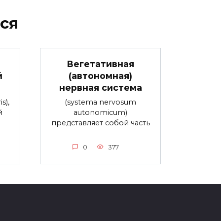
ся
Вегетативная
й
(автономная)
нервная система
s),
(systema nervosum
й
autonomicum)
представляет собой часть
0
377