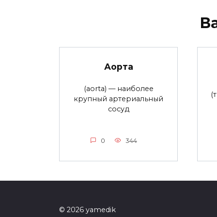
В
Аорта
(aorta) — наиболее
(
крупный артериальный
сосуд
0
344
© 2026 yamedik