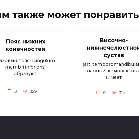
ам также может понравить
Височно-
Пояс нижних
нижнечелюстно
конечностей
сустав
тазовый пояс) (cingulum
(art. temporomandibulari
membri inferioris)
парный, комплексны
образуют
(имеет
0
329
0
314