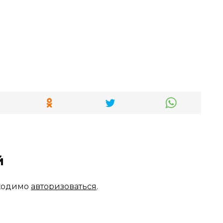
й
бходимо
авторизоваться
.