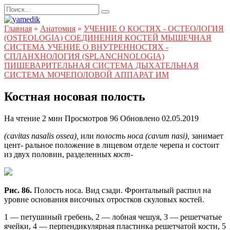
Перейти
Search
к
for:
содержанию
Главная
»
Анатомия
»
УЧЕНИЕ О КОСТЯХ - ОСТЕОЛОГИЯ
(OSTEOLOGIA) СОЕДИНЕНИЯ КОСТЕЙ МЫШЕЧНАЯ
СИСТЕМА УЧЕНИЕ О ВНУТРЕННОСТЯХ -
СПЛАНХНОЛОГИЯ (SPLANCHNOLOGIA)
ПИЩЕВАРИТЕЛЬНАЯ СИСТЕМА ДЫХАТЕЛЬНАЯ
СИСТЕМА МОЧЕПОЛОВОЙ АППАРАТ ИМ
Костная носовая полость
На чтение
2 мин
Просмотров
96
Обновлено
02.05.2019
(cavitas nasalis ossea),
или
полость носа (cavum nasi),
занимает
цент- ральное положение в лицевом отделе черепа и состоит
из двух половин, разделенных
кост-
Рис. 86.
Полость носа. Вид сзади. Фронтальный распил на
уровне основания височных отростков скуловых костей.
1 — петушиный гребень, 2 — лобная чешуя, 3 — решетчатые
ячейки, 4 — перпендикулярная пластинка решетчатой кости, 5