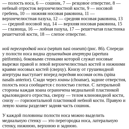
— полость носа, 6 — сошник, 7 — резцовое отверстие, 8 —
небный отросток верхнечелюстной кости, 9 — носовой
гребень, 10 — нижняя носовая раковина, 11 —
верхнечелюстная пазуха, 12 — средняя носовая раковина, 13
— средний носовой ход, 14 — верхняя носовая раковина, 15
— глазница, 16 — лобная пазуха, 17 — решетчатая пластинка
решетчатой кости, 18 — слепое отверстие.
ной перегородкой носа
(septum nasi osseum) (рис. 86). Спереди
у полости носа видна
грушевидная апертура
(apertura
piriformis), боковыми стенками которой служат носовые
вырезки правой и левой верхнечелюстных костей и нижними
краями носовых костей (сверху). Книзу от грушевидной
апертуры выступает вперед
передняя носовая ость
(spina
nasalis anterior). Сзади через
хоаны
(choanae), задние отверстия,
полость носа сообщается с полостью глотки. С латеральной
стороны каждая хоана ограничена медиальной пластинкой
крыловидного отростка, сверху — телом клиновидной кости,
снизу — горизонтальной пластинкой небной кости. Правую и
левую хоаны разделяет задняя часть сошник.
У каждой половины полости носа можно выделить
медиальную стенку — это перегородка носа, латеральную
стенку, нижнюю, верхнюю и заднюю.