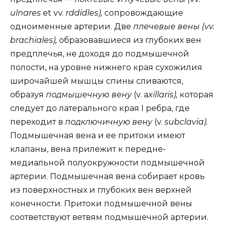
ulnares
et vv.
rddidles),
сопровождающие
одноименные артерии. Две
плечевые вены (vv.
brachiales),
образовавшиеся из глубоких вен
предплечья, не доходя до подмышечной
полости, на уровне нижнего края сухожилия
широчайшей мышцы спины сливаются,
образуя
подмышечную вену
(v. a
xillaris),
которая
следует до латерального края I ребра, где
переходит в
подключичную вену
(v.
subclavia).
Подмышечная вена и ее притоки имеют
клапаны, вена прилежит к передне-
медиальной полуокружности подмышечной
артерии. Подмышечная вена собирает кровь
из поверхностных и глубоких вен верхней
конечности. Притоки подмышечной вены
соответствуют ветвям подмышечной артерии.