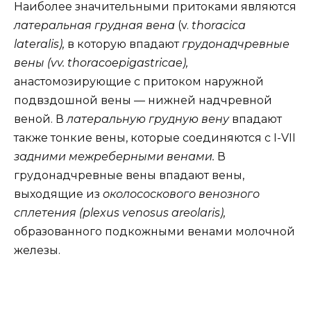
Наиболее значительными притоками являются
латеральная грудная вена
(v.
thoracica
lateralis),
в которую впадают
грудонадчревные
вены (vv. thoracoepigastricae),
анастомозирующие с притоком наружной
подвздошной вены — нижней надчревной
веной. В
латеральную грудную вену
впадают
также тонкие вены, которые соединяются с I-VII
задними межреберными венами.
В
грудонадчревные вены впадают вены,
выходящие из
околососкового венозного
сплетения (plexus venosus areolaris),
образованного подкожными венами молочной
железы.