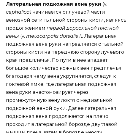
Латеральная подкожная вена руки
(v.
cephalica)
начинается от лучевой части
венозной сети тыльной стороны кисти, являясь
продолжением
первой дорсальной пястной
вены
(v.
metacarpalis dorsalis I).
Латеральная
подкожная вена руки направляется с тыльной
стороны кисти на переднюю сторону лучевого
края предплечья. По пути в нее впадает
большое количество кожных вен предплечья,
благодаря чему вена укрупняется, следуя к
локтевой ямке, где латеральная подкожная
вена руки анастомозирует через
промежуточную вену локтя с медиальной
подкожной веной руки. Далее латеральная
подкожная вена продолжается на плечо,
проходит в латеральной борозде двуглавой
мышцы плеча, затем в борозде между