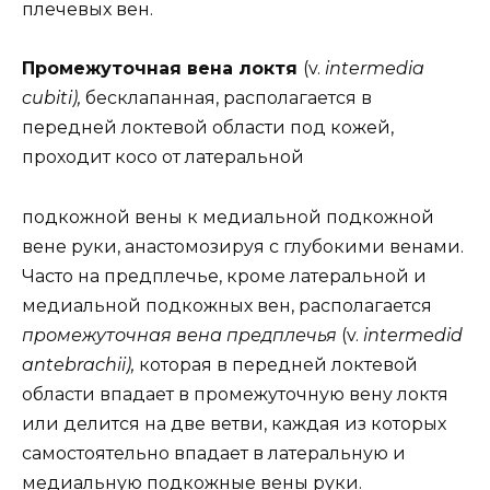
плечевых вен.
Промежуточная вена локтя
(v.
intermedia
cubiti),
бесклапанная, располагается в
передней локтевой области под кожей,
проходит косо от латеральной
подкожной вены к медиальной подкожной
вене руки, анастомозируя с глубокими венами.
Часто на предплечье, кроме латеральной и
медиальной подкожных вен, располагается
промежуточная вена предплечья
(v.
intermedid
antebrachii),
которая в передней локтевой
области впадает в промежуточную вену локтя
или делится на две ветви, каждая из которых
самостоятельно впадает в латеральную и
медиальную подкожные вены руки.