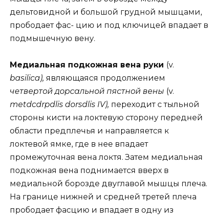
дельтовидной и большой грудной мышцами,
прободает фас- цию и под ключицей впадает в
подмышечную вену.
Медиальная подкожная вена руки
(v.
basilica),
являющаяся продолжением
четвертой дорсальной пястной вены
(v.
metdcdrpdlis dorsdlis IV),
переходит с тыльной
стороны кисти на локтевую сторону передней
области предплечья и направляется к
локтевой ямке, где в нее впадает
промежуточная вена локтя. Затем медиальная
подкожная вена поднимается вверх в
медиальной борозде двуглавой мышцы плеча.
На границе нижней и средней третей плеча
прободает фасцию и впадает в одну из