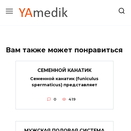
Перейти
к
содержанию
Вам также может понравиться
СЕМЕННОЙ КАНАТИК
Семенной канатик (funiculus
spermaticus) представляет
0
419
МУЖСКАЯ ПОЛОВАЯ СИСТЕМА