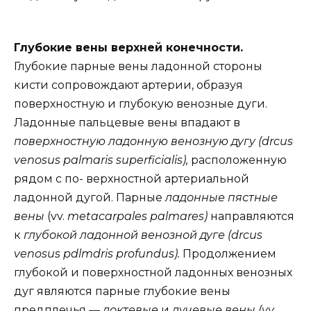
Глубокие вены верхней конечности.
Глубокие парные вены ладонной стороны
кисти сопровождают артерии, образуя
поверхностную и глубокую венозные дуги.
Ладонные пальцевые вены впадают в
поверхностную ладонную венозную дугу (drcus
venosus palmaris superficialis),
расположенную
рядом с по- верхностной артериальной
ладонной дугой. Парные
ладонные пястные
вены
(vv.
metacarpales palmares)
направляются
к
глубокой ладонной венозной дуге (drcus
venosus pdlmdris profundus).
Продолжением
глубокой и поверхностной ладонных венозных
дуг являются парные глубокие вены
предплечья —
локтевые
и
лучевые вены (vv.