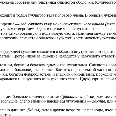
ложена собственная пластинка слизистой оболочки. Количество 
роходит в толще губчатого тела полового члена. В области луков
асширение —
ладьевидную ямку мочеиспускательного канала (fossa na
ужным отверстием. Здесь в стенке мочеиспускательного канала 
 на фиксированную и подвижную части. Границей между этими 
эпителий слизистой оболочки губчатой части мочеиспускательн
(верхнее) сужение находится в области внутреннего отверстия 
агмы. Третье (нижнее) сужение находится у наружного отверсти
телием, богатым бокаловидными гранулоцитами. Слизистая обол
чаются и бокаловидные клетки. Ближе к перепончатой части он 
очки, богатой фибробластами и гладкими миоцитами, проходит 
родольного и наружного циркулярного слоев. Циркулярный слой
алегает большое количество
желез (glandulae urethrae, железы Л
 небольшие, слепо заканчи- вающиеся углубления —
лакуны,
или
но длиннее (5-6 см), чем в другие возрастные периоды, из-за в
оряется.