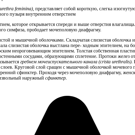
(urethra feminina),
представляет собой короткую, слегка изогнуту
евого пузыря внутренним отверстием
тием, которое открывается спереди и выше отверстия влагалищ
вого симфиза, прободает мочеполовую диафрагму.
зистой и мышечной оболочками. Складчатая слизистая оболочка
анала слизистая оболочка выстлана пере- ходным эпителием, н
оским неороговевающим эпителием. Толстая собственная пластин
остенными сосудами, образующими сплетение. Протоки желез от
называется
гребнем мочеиспускательного канала (crista urethralis).
 слоев. Круговой слой сращен с мышечной оболочкой мочевого п
утренний сфинктер. Проходя через мочеполовую диафрагму, жен
оизвольный наружный
сфинктер.