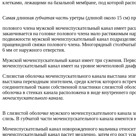
клетками, лежащими на базальной мембране, под которой распо
Самая длинная
губчатая часть
уретры (длиной около 15 см) п
полового члена мужской мочеиспускательный канал имеет р
заканчивается на головке полового члена мало растяжимым нар
подвижности мужской мочеиспускательный канал подразделяют
пращевидной связки полового члена. Многорядный столбчатый 
6 мм от наружного отверстия.
Мужской мочеиспускательный канал имеет три сужения. Первое 
мочеиспускательный канал имеет на уровне мочеполовой диафр
Слизистая оболочка мочеиспускательного канала выстлана эпи
выстлана переходным эпителием, среди клеток которого встре
соединительной ткани собственной пластинки слизистой обол
оболочка в стенках канала расположена в виде внутреннего п
мочеиспускательного канала.
В слизистой оболочке мужского мочеиспускательного канала з
слизь. В губчатой части мочеиспускательного канала имеются
Мочеиспускательный канал новорожденного мальчика относитель
мочеиспускательный канал растет медленно, затем его рост уск