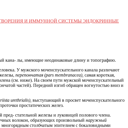
ЕТВОРЕНИЯ И ИММУННОЙ СИСТЕМЫ ЭНДОКРИННЫЕ
ый кана- лы, имеющие неодинаковые длину и топографию.
человека. У мужского мочеиспускательного канала различают
 железы,
перепончатая (pars membranacea),
самая короткая,
 члена (см. ниже). На своем пути мужской мочеиспускательный
пончатой частей). Передний изгиб обращен вогнутостью вниз и
criista urethrialis),
выступающий в просвет мочеиспускательного
проточки простатических желез.
 пред- стательной железы и луковицей полового члена.
шечных волокон, образующих произвольный
наружный
на многорядным столбчатым эпителием с бокаловидными