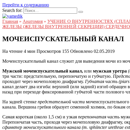
Перейти к содержанию
Search for:
Главная
»
Анатомия
»
УЧЕНИЕ О ВНУТРЕННОСТЯХ (СПЛ
ЖЕЛЕЗЫ (ЖЕЛЕЗЫ ВНУТРЕННЕЙ СЕКРЕЦИИ) СЕРДЕЧН
МОЧЕИСПУСКАТЕЛЬНЫЙ КАНАЛ
На чтение
4 мин
Просмотров
155
Обновлено
02.05.2019
Мочеиспускательный канал служит для выведения мочи из моч
Мужской мочеиспускательный канал,
или
мужская уретра
(
три части: предстательную, перепончатую и губчатую.
Предстат
проходит через мочеполовую диафрагму.
Губчатая часть (piars
канал делает два изгиба: верхний (или задний) изгиб обращен 
назад при переходе фиксированной губчатой части полового чл
На задней стенке
предстательной части
мочеиспускательного
канала. Вершина гребня образует семенной холмик, по бокам о
Самая короткая (около 1,5 см) и узкая
перепончатая часть
мужс
Перепончатая часть, проходя через мочеполовую диафрагму,
сфинктер мочеиспускательного канала (m. sphiincter urethrae ext