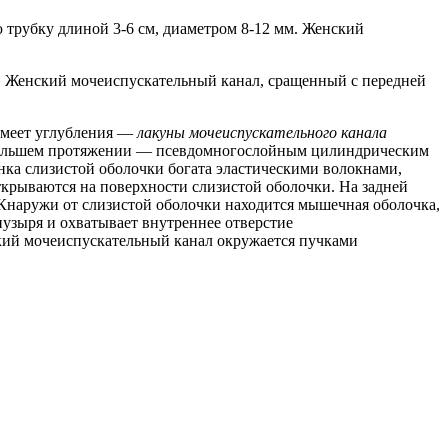
ю трубку длиной 3-6 см, диаметром 8-12 мм. Женский
а. Женский мочеиспускательный канал, сращенный с передней
 имеет углубления —
лакуны мочеиспускательного канала
а большем протяжении — псевдомногослойным цилиндрическим
ка слизистой оболочки богата эластическими волокнами,
крываются на поверхности слизистой оболочки. На задней
Кнаружи от слизистой оболочки находится мышечная оболочка,
узыря и охватывает внутреннее отверстие
ский мочеиспускательный канал окружается пучками