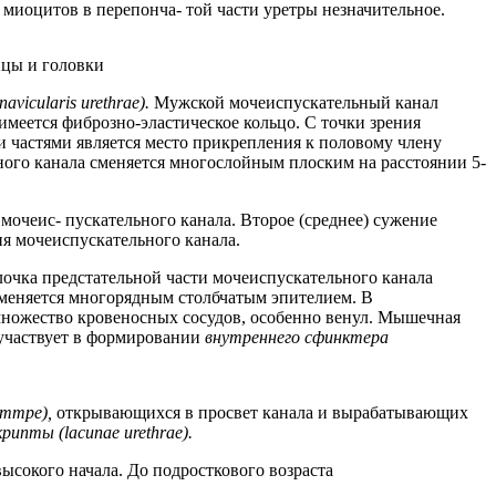
миоцитов в перепонча- той части уретры незначительное.
ицы и головки
vicularis urethrae).
Мужской мочеиспускательный канал
имеется фиброзно-эластическое кольцо. С точки зрения
частями является место прикрепления к половому члену
ого канала сменяется многослойным плоским на расстоянии 5-
мочеис- пускательного канала. Второе (среднее) сужение
я мочеиспускательного канала.
очка предстательной части мочеиспускательного канала
сменяется многорядным столбчатым эпителием. В
множество кровеносных сосудов, особенно венул. Мышечная
 участвует в формировании
внутреннего сфинктера
иттре),
открывающихся в просвет канала и вырабатывающих
крипты (lacunae urethrae).
ысокого начала. До подросткового возраста