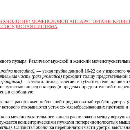
АНХНОЛОГИЯ) МОЧЕПОЛОВОЙ АППАРАТ ОРГАНЫ КРОВ
О-СОСУДИСТАЯ СИСТЕМА
евого пузыря. Различают мужской и женский мочеиспускательн
urethra mascuiina),
— узкая трубка длиной 16-22 см у взрослого 
ельная часть (pars prostatica)
проходит толщу предстательной
 spongiiosa)
— самая длинная, залегает в губчатом теле полового
вогнутостью вперед и кверху (в пределах предстательной и пере
ена в свободную.
 канала расположен небольшой продолговатый гребень уретры
(
т которого открываются устья се- мявыбрасывающих протоков и 
кого мочеиспускательного канала расположена между верхушкой
 окружается концентрическими пучками поперечнополосатых мы
ernus).
Слизистая оболочка перепончатой части уретры выстла