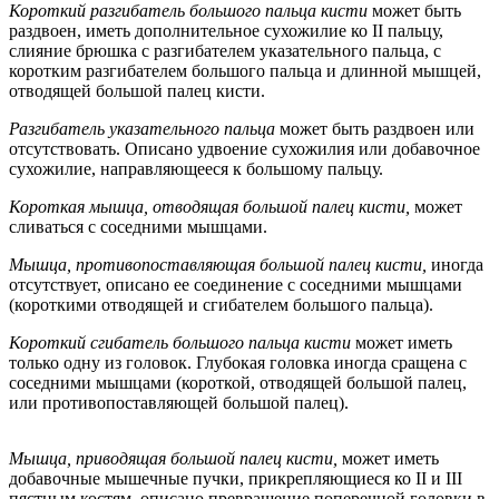
Короткий разгибатель большого пальца кисти
может быть
раздвоен, иметь дополнительное сухожилие ко II пальцу,
слияние брюшка с разгибателем указательного пальца, с
коротким разгибателем большого пальца и длинной мышцей,
отводящей большой палец кисти.
Разгибатель указательного пальца
может быть раздвоен или
отсутствовать. Описано удвоение сухожилия или добавочное
сухожилие, направляющееся к большому пальцу.
Короткая мышца, отводящая большой палец кисти,
может
сливаться с соседними мышцами.
Мышца, противопоставляющая большой палец кисти,
иногда
отсутствует, описано ее соединение с соседними мышцами
(короткими отводящей и сгибателем большого пальца).
Короткий сгибатель большого пальца кисти
может иметь
только одну из головок. Глубокая головка иногда сращена с
соседними мышцами (короткой, отводящей большой палец,
или противопоставляющей большой палец).
Мышца, приводящая большой палец кисти,
может иметь
добавочные мышечные пучки, прикрепляющиеся ко II и III
пястным костям, описано превращение поперечной головки в