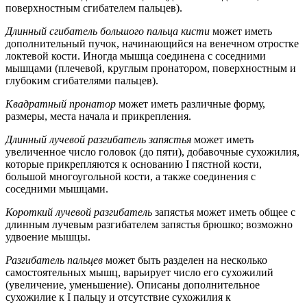
поверхностным сгибателем пальцев).
Длинный сгибатель большого пальца кисти
может иметь
дополнительный пучок, начинающийся на венечном отростке
локтевой кости. Иногда мышца соединена с соседними
мышцами (плечевой, круглым пронатором, поверхностным и
глубоким сгибателями пальцев).
Квадратный пронатор
может иметь различные форму,
размеры, места начала и прикрепления.
Длинный лучевой разгибатель запястья
может иметь
увеличенное число головок (до пяти), добавочные сухожилия,
которые прикрепляются к основанию I пястной кости,
большой многоугольной кости, а также соединения с
соседними мышцами.
Короткий лучевой разгибатель
запястья может иметь общее с
длинным лучевым разгибателем запястья брюшко; возможно
удвоение мышцы.
Разгибатель пальцев
может быть разделен на несколько
самостоятельных мышц, варьирует число его сухожилий
(увеличение, уменьшение). Описаны дополнительное
сухожилие к I пальцу и отсутствие сухожилия к