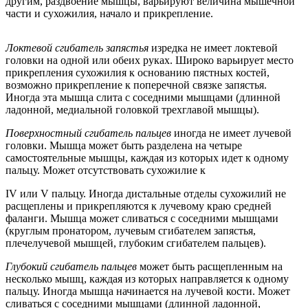
другим, раздвоение мышцы, варьируют величина мышечной
части и сухожилия, начало и прикрепление.
Локтевой сгибатель запястья
изредка не имеет локтевой
головки на одной или обеих руках. Широко варьирует место
прикрепления сухожилия к основанию пястных костей,
возможно прикрепление к поперечной связке запястья.
Иногда эта мышца слита с соседними мышцами (длинной
ладонной, медиальной головкой трехглавой мышцы).
Поверхностный сгибатель пальцев
иногда не имеет лучевой
головки. Мышца может быть разделена на четыре
самостоятельные мышцы, каждая из которых идет к одному
пальцу. Может отсутствовать сухожилие к
IV или V пальцу. Иногда дистальные отделы сухожилий не
расщеплены и прикрепляются к лучевому краю средней
фаланги. Мышца может сливаться с соседними мышцами
(круглым пронатором, лучевым сгибателем запястья,
плечелучевой мышцей, глубоким сгибателем пальцев).
Глубокий сгибатель пальцев
может быть расщепленным на
несколько мышц, каждая из которых направляется к одному
пальцу. Иногда мышца начинается на лучевой кости. Может
сливаться с соседними мышцами (длинной ладонной,