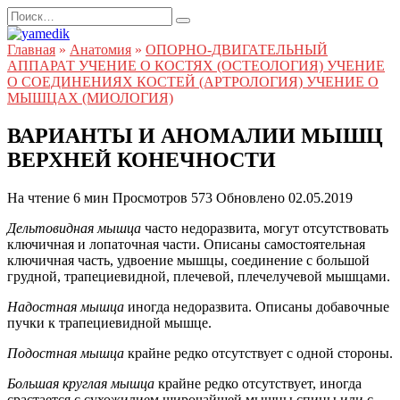
Перейти
Search
к
for:
содержанию
Главная
»
Анатомия
»
ОПОРНО-ДВИГАТЕЛЬНЫЙ
АППАРАТ УЧЕНИЕ О КОСТЯХ (ОСТЕОЛОГИЯ) УЧЕНИЕ
О СОЕДИНЕНИЯХ КОСТЕЙ (АРТРОЛОГИЯ) УЧЕНИЕ О
МЫШЦАХ (МИОЛОГИЯ)
ВАРИАНТЫ И АНОМАЛИИ МЫШЦ
ВЕРХНЕЙ КОНЕЧНОСТИ
На чтение
6 мин
Просмотров
573
Обновлено
02.05.2019
Дельтовидная мышца
часто недоразвита, могут отсутствовать
ключичная и лопаточная части. Описаны самостоятельная
ключичная часть, удвоение мышцы, соединение с большой
грудной, трапециевидной, плечевой, плечелучевой мышцами.
Надостная мышца
иногда недоразвита. Описаны добавочные
пучки к трапециевидной мышце.
Подостная мышца
крайне редко отсутствует с одной стороны.
Большая круглая мышца
крайне редко отсутствует, иногда
срастается с сухожилием широчайшей мышцы спины или с