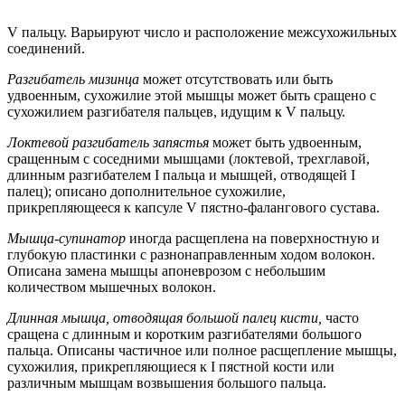
V пальцу. Варьируют число и расположение межсухожильных
соединений.
Разгибатель мизинца
может отсутствовать или быть
удвоенным, сухожилие этой мышцы может быть сращено с
сухожилием разгибателя пальцев, идущим к V пальцу.
Локтевой разгибатель запястья
может быть удвоенным,
сращенным с соседними мышцами (локтевой, трехглавой,
длинным разгибателем I пальца и мышцей, отводящей I
палец); описано дополнительное сухожилие,
прикрепляющееся к капсуле V пястно-фалангового сустава.
Мышца-супинатор
иногда расщеплена на поверхностную и
глубокую пластинки с разнонаправленным ходом волокон.
Описана замена мышцы апоневрозом с небольшим
количеством мышечных волокон.
Длинная мышца, отводящая большой палец кисти,
часто
сращена с длинным и коротким разгибателями большого
пальца. Описаны частичное или полное расщепление мышцы,
сухожилия, прикрепляющиеся к I пястной кости или
различным мышцам возвышения большого пальца.