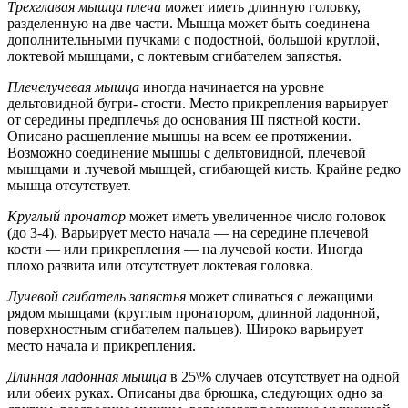
Трехглавая мышца плеча
может иметь длинную головку,
разделенную на две части. Мышца может быть соединена
дополнительными пучками с подостной, большой круглой,
локтевой мышцами, с локтевым сгибателем запястья.
Плечелучевая мышца
иногда начинается на уровне
дельтовидной бугри- стости. Место прикрепления варьирует
от середины предплечья до основания III пястной кости.
Описано расщепление мышцы на всем ее протяжении.
Возможно соединение мышцы с дельтовидной, плечевой
мышцами и лучевой мышцей, сгибающей кисть. Крайне редко
мышца отсутствует.
Круглый пронатор
может иметь увеличенное число головок
(до 3-4). Варьирует место начала — на середине плечевой
кости — или прикрепления — на лучевой кости. Иногда
плохо развита или отсутствует локтевая головка.
Лучевой сгибатель запястья
может сливаться с лежащими
рядом мышцами (круглым пронатором, длинной ладонной,
поверхностным сгибателем пальцев). Широко варьирует
место начала и прикрепления.
Длинная ладонная мышца
в 25\% случаев отсутствует на одной
или обеих руках. Описаны два брюшка, следующих одно за