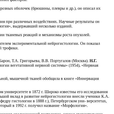
ерозных оболочек (брюшины, плевры и др.), он описал их
ния при различных воздействиях. Научные результаты он
логия», выдержавший несколько изданий.
ции тканевых реакций и механизмы роста опухолей.
здателем экспериментальной нейрогистологии. Он показал
й трофики.
арон, Т.А. Григорьева, В.В. Португалов (Москва).
Н.Г.
логии вегетативной нервной системы» (1954), «Нервная
ельной, мышечной тканей обобщила в книге «Иннервация
ом университете в 1872 г. Широко известны его исследования
ьшой вклад в развитие нейрогистологии внесли ученики К.А.
федру гистологии в 1888 г.), Петербургском уни- верситетах,
оторый в 1992 г. получил название «Морфология».