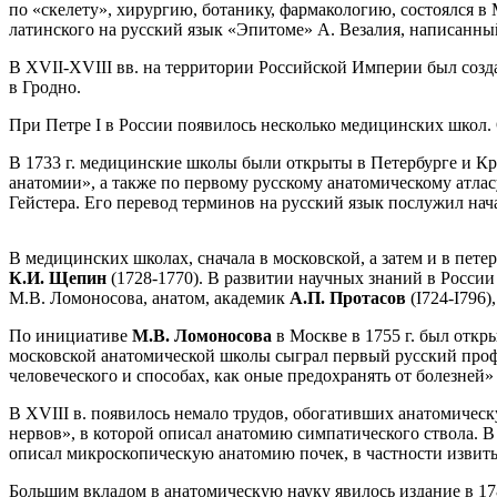
по «скелету», хирургию, ботанику, фармакологию, состоялся в 
латинского на русский язык «Эпитоме» А. Везалия, написанный
В XVII-XVIII вв. на территории Российской Империи был создан 
в Гродно.
При Петре I в России появилось несколько медицинских школ. 
В 1733 г. медицинские школы были открыты в Петербурге и Кр
анатомии», а также по первому русскому анатомическому атлас
Гейстера. Его перевод терминов на русский язык послужил на
В медицинских школах, сначала в московской, а затем и в пет
К.И. Щепин
(1728-1770). В развитии научных знаний в Росси
М.В. Ломоносова, анатом, академик
А.П. Протасов
(I724-I796
По инициативе
М.В. Ломоносова
в Москве в 1755 г. был откр
московской анатомической школы сыграл первый русский про
человеческого и способах, как оные предохранять от болезней» 
В XVIII в. появилось немало трудов, обогативших анатомическ
нервов», в которой описал анатомию симпатического ствола. В 
описал микроскопическую анатомию почек, в частности извиты
Большим вкладом в анатомическую науку явилось издание в 17