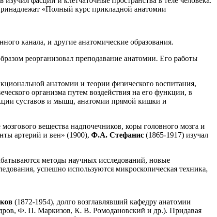
в изучил фасции и клетчаточные пространства в теле человека.
а принадлежат «Полный курс прикладной анатомии
ного канала, и другие анатомические образования.
образом реорганизовал преподавание анатомии. Его работы
ункциональной анатомии и теории физического воспитания,
ческого организма путем воздействия на его функции, в
кции суставов и мышц, анатомии прямой кишки и
е мозгового вещества надпочечников, коры головного мозга и
нты артерий и вен» (1900),
Ф.А. Стефанис
(1865-1917) изучал
абатываются методы научных исследований, новые
ледования, успешно используются микроскопическая техника,
нков
(1872-1954), долго возглавлявший кафедру анатомии
ов, Ф. П. Маркизов, К. В. Ромодановский и др.). Придавая