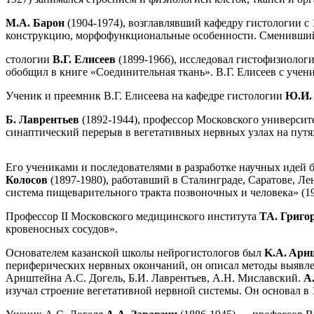
М.А. Барон
(1904-1974), возглавлявший кафедру гистологии с
конструкцию, морфофункциональные особенности. Сменивший 
стологии
В.Г. Елисеев
(1899-1966), исследовал гистофизиолог
обобщил в книге «Соединительная ткань». В.Г. Елисеев с уче
Ученик и преемник В.Г. Елисеева на кафедре гистологии
Ю.И.
Б. Лаврентьев
(1892-1944), профессор Московского университ
синаптический перерыв в вегетативных нервных узлах на путя
Его учениками и последователями в разработке научных идей б
Колосов
(1897-1980), работавший в Сталинграде, Саратове, Л
система пищеварительного тракта позвоночных и человека» (19
Профессор II Московского медицинского института
TA. Григо
кровеносных сосудов».
Основателем казанской школы нейрогистологов был
K.A. Aр
периферических нервных окончаний, он описал методы выявле
Арнштейна А.С. Догель, Б.И. Лаврентьев, А.Н. Миславский.
А
изучал строение вегетативной нервной системы. Он основал в 