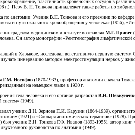
е кровообращение, пластичность кровеносных сосудов в различ
96 г.). Перу В. Н. Тонкова принадлежат также работы по эмбрио
а по анатомии. Ученик В.Н. Тонкова и его преемник по кафедр
мозы и пути окольного кровообращения у человека» (1956), «Инн
в Ленинградском медицинском институте возглавлял
М.Г. Привес
еловека. Он автор монографии «Рентгенография лимфатической с
отавший в Xарькове, исследовал вегетативную нервную систему.
ал изучать иннервацию методом электростимуляции нервов у жи
ся
Г.М. Иосифов
(1870-1933), профессор анатомии сначала Томск
ереизданный на немецком языке в 1930 г.
оения тела человека и его органов разработал
В.Н. Шевкунен
 систем» (1949).
лавлял ученик Д.Н. Зернова П.И. Карузин (1864-1939), организа
натомии» (1921) и «Словаря анатомических терминов» (1928). П
) был ученик В.Н. Тонкова Г.Ф. Иванов (1893-1955), автор книг
 двухтомного руководства по анатомии (1949).