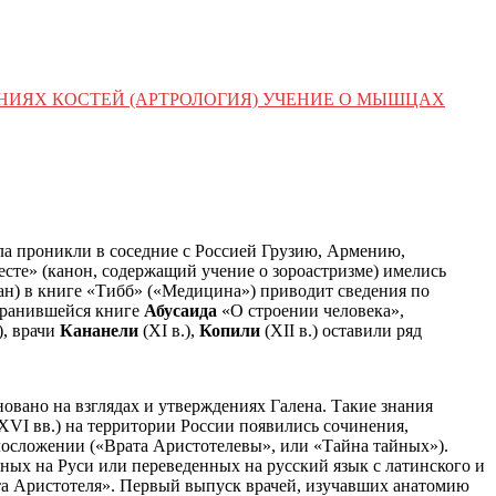
ЕНИЯХ КОСТЕЙ (АРТРОЛОГИЯ) УЧЕНИЕ О МЫШЦАХ
ла проникли в соседние с Россией Грузию, Армению,
сте» (канон, содержащий учение о зороастризме) имелись
н) в книге «Тибб» («Медицина») приводит сведения по
охранившейся книге
Абусаида
«О строении человека»,
), врачи
Кананели
(XI в.),
Копили
(XII в.) оставили ряд
овано на взглядах и утверждениях Галена. Такие знания
V-XVI вв.) на территории России появились сочинения,
лосложении («Врата Аристотелевы», или «Тайна тайных»).
ных на Руси или переведенных на русский язык с латинского и
та Аристотеля». Первый выпуск врачей, изучавших анатомию