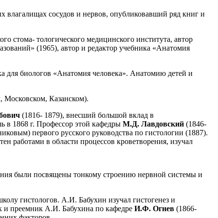
ых влагалищах сосудов и нервов, опубликовавший ряд книг и
ского стома- тологического медицинского института, автор
зований» (1965), автор и редактор учебника «Анатомия
ка для биологов «Анатомия человека». Анатомию детей и
, Московском, Казанском).
убович
(1816- 1879), внесший большой вклад в
 в 1868 г. Профессор этой кафедры
М.Д. Лавдовский
(1846-
никовым) первого русского руководства по гистологии (1887).
тен работами в области процессов кроветворения, изучал
вания были посвящены тонкому строению нервной системы и
школу гистологов. А.И. Бабухин изучал гистогенез и
к и преемник А.И. Бабухина по кафедре
И.Ф. Огнев
(1866-
енних факторов.