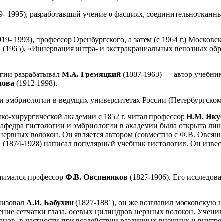
9- 1995), разработавший учение о фасциях, соединительнотканн
919- 1993), профессор Оренбургского, а затем (с 1964 г.) Москов
1965), «Иннервация интра- и экстракраниальных венозных обра
огии разрабатывал
М.А. Гремяцкий
(1887-1963) — автор учебни
нова
(1912-1998).
 и эмбриологии в ведущих университетах России (Петербургском
ко-хирургической академии с 1852 г. читал профессор
Н.М. Як
федра гистологии и эмбриологии в академии была открыта лишь
 нервных волокон. Он является автором (совместно с Ф.В. Овсян
в
(1874-1928) написал популярный учебник гистологии. Он извес
анимался профессор
Ф.В. Овсянников
(1827-1906). Его исследо
анизовал
А.И. Бабухин
(1827-1881), он же возглавил московскую 
ние сетчатки глаза, осевых цилиндров нервных волокон. Учени
ганов, в частности при воздействии различных внешних и внутр