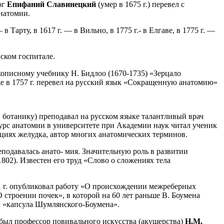
ог
Епифаний Славинецкий
(умер в 1675 г.) перевел с
анатомии.
Тарту, в 1617 г. — в Вильно, в 1775 г.- в Елгаве, в 1775 г. —
ском госпитале.
кописному учебнику Н. Бидлоо (1670-1735) «Зерцало
же в 1757 г. перевел на русский язык «Сокращенную анатомию»
 ботанику) преподавал на русском языке талантливый врач
Курс анатомии в университете при Академии наук читал ученик
кциях желудка, автор многих анатомических терминов.
реподавалась анато- мия. Значительную роль в развитии
1802). Известен его труд «Слово о сложениях тела
781 г. опубликовал работу «О происхождении межреберных
 строении почек», в которой на 60 лет раньше В. Боумена
м «капсула Шумлянского-Боумена».
 был профессор повивального искусства (акушерства)
Н.М.