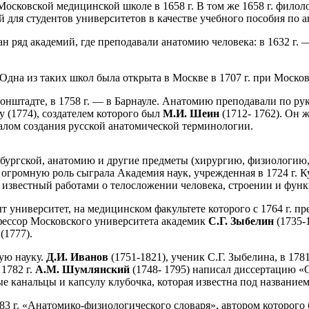
Московской медицинской школе в 1658 г. В том же 1658 г. филол
 для студентов университетов в качестве учебного пособия по 
ряд академий, где преподавали анатомию человека: в 1632 г. — в 
Одна из таких школ была открыта в Москве в 1707 г. при Москов
онштадте, в 1758 г. — в Барнауле. Анатомию преподавали по ру
у (1774), создателем которого был
М.И. Шеин
(1712- 1762). Он 
чалом создания русской анатомической терминологии.
ербургской, анатомию и другие предметы (хирургию, физиологию,
и огромную роль сыграла Академия наук, учрежденная в 1724 г. 
), известный работами о телосложении человека, строении и фун
ыт университет, на медицинском факультете которого с 1764 г. п
фессор Московского университета академик
С.Г. Зыбелин
(1735-
(1777).
ую науку.
Д.И. Иванов
(1751-1821), ученик С.Г. Зыбелина, в 1
1782 г.
А.М. Шумлянский
(1748- 1795) написал диссертацию «О
е канальцы и капсулу клубочка, которая известна под название
83 г. «Анатомико-физиологического словаря», автором которого