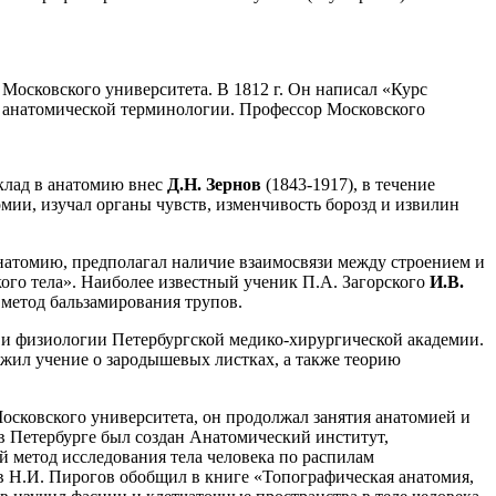
Московского университета. В 1812 г. Он написал «Курс
ой анатомической терминологии. Профессор Московского
клад в анатомию внес
Д.Н. Зернов
(1843-1917), в течение
мии, изучал органы чувств, изменчивость борозд и извилин
анатомию, предполагал наличие взаимосвязи между строением и
ого тела». Наиболее известный ученик П.А. Загорского
И.В.
 метод бальзамирования трупов.
 и физиологии Петербургской медико-хирургической академии.
ожил учение о зародышевых листках, а также теорию
Московского университета, он продолжал занятия анатомией и
в Петербурге был создан Анатомический институт,
 метод исследования тела человека по распилам
в Н.И. Пирогов обобщил в книге «Топографическая анатомия,