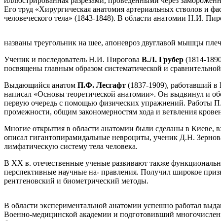
иллюстрированная разрезами, проведенными через замороженное
Его труд «Xирургическая анатомия артериальных стволов и ф
человеческого тела» (1843-1848). В области анатомии Н.И. Пи
названы треугольник на шее, апоневроз двуглавой мышцы плеч
Ученик и последователь Н.И. Пирогова
В.Л. Грубер
(1814-189
посвящены главным образом систематической и сравнительной
Выдающийся анатом
П.Ф. Лесгафт
(1837-1909), работавший в
написал «Основы теоретической анатомии». Он выдвинул и обо
первую очередь с помощью физических упражнений. Работы П.
промежности, общим закономерностям хода и ветвления крове
Многие открытия в области анатомии были сделаны в Киеве, в
описал гигантопирамидальные невроциты, ученик Д.Н. Зерно
лимфатическую систему тела человека.
В XX в. отечественные ученые развивают также функциональн
перспективные научные на- правления. Получил широкое призн
рентгеновский и биометрический методы.
В области экспериментальной анатомии успешно работал выд
Военно-медицинской академии и подготовивший многочисленных