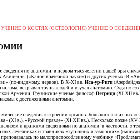
УЧЕНИЕ О КОСТЯХ (ОСТЕОЛОГИЯ) УЧЕНИЕ О СОЕДИН
ТОМИИ
 сведения по анатомии, в первом тысячелетии нашей эры снача
 Авиценны («Канон врачебной науки») и других ученых. В «Аве
ви» (по-видимому, нервов). В X-XI вв.
Иса-ур-Риги
(Азербайджа
м ислама, вскрывал трупы людей и изучал анатомию. Судя по с
ийской Армении. Грузинские ученые философ
Петрици
(XI-XII вв.
знакомы с достижениями анатомии.
омические сведения о строении органов. Большинство из них осн
ва» (XI в.), «Русской правде» (XI-XII вв.). Несколько позже (X
ализом и краткими сведениями по анатомии, в частности, о те
сных лечебниках и травниках «тутошних и заморских» (написан
у» преподавалась по малоприспособленному учебнику «Проблема