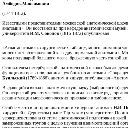
Амбодик-Максимович
(1744-1812).
Известными представителями московской анатомической школ
анатомии». Он восстановил при кафедре анатомический музей,
университета
И.М. Соколов
(1816-1872) опубликовал
«Атлас анатомико-хирургических таблиц», много внимания уд
многих лет возглавлявший кафедру нормальной анатомии в Мос
коры полушарий большого мозга, брыжеечную часть тонкой к
Основателем петербургской анатомической школы был академ
функциями орга- нов, написал учебник по анатомии «Сокращен
Буяльский
(1789-1866), анатом и хирург, опубликовал «Анат
Выдающийся вклад в анатомическую науку (эмбриологию) сде
Он открыл яйцеклетку человека и описал развитие ряда органо
рекапитуляции морфологических признаков в эмбриогенезе.
Особое место в истории анатомии и хирургии занимает
Н.И. П
хирургией в Дерптском (ныне Тартуском) университете. По ин
усовершенствована система анатомической подготовки врачей.
замороженных трупов с целью изучения взаимоотношений орган