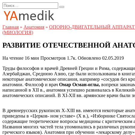
Перейти
Search
к
for:
содержанию
Главная
»
Анатомия
»
ОПОРНО-ДВИГАТЕЛЬНЫЙ АППАРАТ 
(МИОЛОГИЯ)
РАЗВИТИЕ ОТЕЧЕСТВЕННОЙ АНА
На чтение
16 мин
Просмотров
1.7к.
Обновлено
02.05.2019
Труды философов и врачей Древней Греции и Рима, содержащие
Азербайджан, Среднюю Азию, где были использованы в книгах
некоторые анатомические описания, например «сосудов без кро
анатомии. Философ и врач
Омар Осман-оглы,
вопреки закона
написанной в XII в., анатомия успешно развивалась в Килик
анатомических описаний. В XI-XII вв. армянские врачи были 
В древнерусских рукописях X-XIII вв. имеются некоторые анат
приведены в «Церков- ном уставе» (X в.), «Изборнике Святосла
содержащие теоретические вопросы медицины с критическим ан
Названия многих частей тела упоминались в различных рукопи
греческого языков). Анатомия при обучении «лекарскому дел