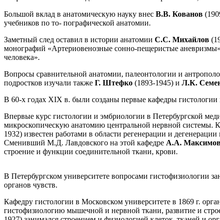
Большой вклад в анатомическую науку внес
В.В. Кованов
(190
учебников по то- пографической анатомии.
Заметный след оставил в истории анатомии
С.С. Михайлов
(1
монографий «Артериовенозные сонно-пещеристые аневризмы» (
человека».
Вопросы сравнительной анатомии, палеонтологии и антропол
подростков изучали также
Г. Штефко
(1893-1945) и
Л.К. Семе
В 60-х годах XIX в. были созданы первые кафедры гистологии
Впервые курс гистологии и эмбриологии в Петербургской меди
микроскопическую анатомию центральной нервной системы. Ка
1932) известен работами в области регенерации и дегенерации
Сменивший М.Д. Лавдовского на этой кафедре
А.А. Максимо
строение и функции соединительной ткани, крови.
В Петербургском университете вопросами гистофизиологии з
органов чувств.
Кафедру гистологии в Московском университете в 1869 г. орг
гистофизиологию мышечной и нервной ткани, развитие и строе
1927) занимался строением и физиологией клеток, тканей и ор