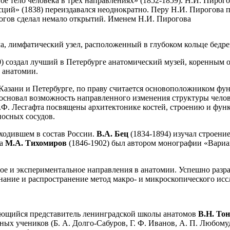
 тело человека в трех направлениях» (1852-1859). Н.И. Пирого
асций» (1838) переиздавался неоднократно. Перу Н.И. Пирогов
рогов сделал немало открытий. Именем Н.И. Пирогова
а, лимфатический узел, расположенный в глубоком кольце бедрен
0) создал лучший в Петербурге анатомический музей, коренным 
 анатомии.
 Казани и Петербурге, по праву считается основоположником ф
сновал возможность направленного изменения структуры челове
Ф. Лесгафта посвящены архитектонике костей, строению и фун
носных сосудов.
ходившем в состав России.
В.А. Бец
(1834-1894) изучал строени
ва
М.А. Тихомиров
(1846-1902) был автором монографии «Вариа
ое и экспериментальное направления в анатомии. Успешно разр
ание и распространение метод макро- и микроскопического исс
ающийся представитель ленинградской школы анатомов
В.Н. То
 учеников (Б. А. Долго-Сабуров, Г. Ф. Иванов, А. П. Любомудр