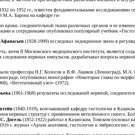
 1932 по 1952 гг., известен фундаментальными исследованиями с
М.А. Барона на кафедре ги-
ию крови, соединительной ткани различных органов и ее измене
никами и сотрудниками опубликовал популярный учебник «Гисто
 Афанасьев
(1928-1999) исследовал эндокринное звено в регуля
ета, затем II Московского медицинского института, является со
х следования нервных импульсов, разрабатывал вопросы нервно
ыли профессора Н.Г. Колосов и В.Ф. Лашков (Ленинград), М.А. Б
енинграде, опубликовал монографии «Некоторые главы по морфо
68), «Вегетативный узел» (1972).
рьева
(1901-1968) результаты исследований нервной, соединит
нштейн
(1840-1919), возглавивший кафедру гистологии в Казанск
ния нервных структур с применением метиленового синего. Бол
.С. Догель
(1852-1922) работал в Казанском, Томском (основал ка
1916 г. журнал «Архив анатомии, гистологии и эмбриологии», к