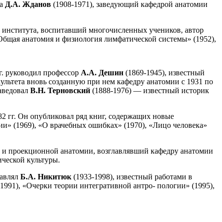
ва
Д.А. Жданов
(1908-1971), заведующий кафедрой анатомии
о института, воспитавший многочисленных учеников, автор
«Общая анатомия и физиология лимфатической системы» (1952),
 г. руководил профессор
А.А. Дешин
(1869-1945), известный
культета вновь созданную при нем кафедру анатомии с 1931 по
заведовал
В.Н. Терновский
(1888-1976) — известный историк
82 гг. Он опубликовал ряд книг, содержащих новые
и» (1969), «О врачебных ошибках» (1970), «Лицо человека»
й и проекционной анатомии, возглавлявший кафедру анатомии
ческой культуры.
лавлял
Б.А. Никитюк
(1933-1998), известный работами в
1991), «Очерки теории интегративной антро- пологии» (1995),