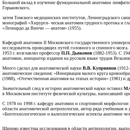
Большой вклад в изучение функциональной анатомии лимфати
Горьковского,
затем Томского медицинских институтов, Ленинградского сани
монографий «Xирурги- ческая анатомия грудного протока и гл
«Леонардо да Винчи — анатом» (1955).
Кафедрой анатомии II Московского государственного университ
исследователь проводящих путей головного и спинного мозга. 
1953 г. возглавлял профессор
П.П. Дьяконов
(1882-1953). С 19
анатомии, инициатор издания на русском языке трудов Везалия,
Много сделал для анатомической науки
В.В. Куприянов
(1912
анатомические сведения: «Иннервация малого круга кровообра
(1988), «Отечественная анатомия на этапах истории» (1981) и д
Значительный след в истории анатомической науки оставил
М.
в Московском институте физической культуры, написавший ор
С 1978 по 1998 г. кафедру анатомии и спортивной морфологии
области анатомической антропологии, автор ряда учебников и 
«Биотехнологические и валеологические аспекты анатомии чело
Широко известны исследования в области антропологии, вып