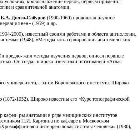
ных условиях, кровоснабжение нервов, первым применил
логии и сравнительной анатомии.
е
Б.А. Долго-Сабуров
(1900-1960) продолжал научное
ервация вен» (1959) и др.
(1904-2000), известный своими работами в области ангиологии,
истемы» (1948), «Методы кон- сервирования анатомических
 Он предло- жил методы изучения нервов, описал нервные
вотных. Он создал широко известный пятитомный «Атлас
ого университета, а затем Воронежского института. Широко
ко
(1872-1952). Широко известны его «Курс топографической
тор кафед- ры анатомии в ряде медицинских институтов
реемником П.И. Карузина по кафедре в Московском
 «Хромаффинная и интерреналовая системы человека» (1930),