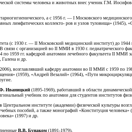
ческой системы человека и животных внес ученик Г.М. Иосифо
тарногигиенического, а с 1956 г. — I Московского медицинског
авных лимфатических коллекто- ров и узлов туловища» (1945), 
ета (с 1930 г. — II Московский медицинский институт) до 1944
В связи с организацией во II ММИ в 1930 г. педиатрического фа
44 по 1959 гг. кафедрой анатомии лечебного факультета II ММИ 
 Галена и др.
-2006), возглавлявший кафедру анатомии во II ММИ с 1959 по 19
щения» (1959), «Андрей Везалий» (1964), «Пути микроциркуляци
ругие.
Ф. Иваницкий
(1895-1969), работавший в области динамическо
игинальный учебник по анатомии для студентов институтов физи
 в Центральном институте (академии) физической культуры возг
учебных пособий, а также монографий «Конституция человека» (
века» (1997) и др.
олненные
В.В. Бунаком
(1891-1979).