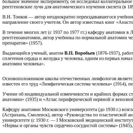
большое значение эксперименту, он исследовал коллатерально
рентгеновские лучи для анатомического изучения скелета (в 18
В.Н. Тонков — автор неоднократно переиздававшегося учебник
направление своего учителя. Он автор известных книг «Анасто
В течение многих лет (с 1937 по 1977 гг.) кафедру анатомии 
рентгеноанатомии, автор учебника по нормальной анатомии ч
препаратов» (1957).
Выдающийся ученый, анатом
В.П. Воробьев
(1876-1937), раб
сплетения сердца и желудка у человека, одним из первых нач
анатомии человека».
Основоположником школы отечественных лимфологов являет
известен его труд «Лимфатическая система человека» (1914), п
Учение об индивидуальной изменчивости и крайних формах стр
анатомии» (1935) и «Атлас периферической нервной и венозной
Кафедру анатомии Московского университета (до 1930 г.) возг
(Астрахань, Смоленск), автор «Руководства по пластической а
университете (с 1930 г. — I Московский медицинский институт
«Нервы и органы чувств сердечно-сосудистой системы» (1945),