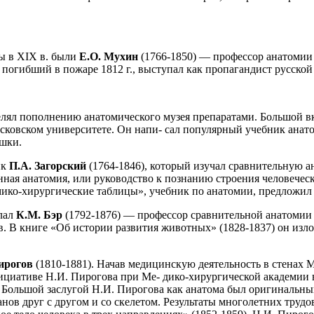
ы в XIX в. были
Е.О. Мухин
(1766-1850) — профессор анатомии 
 погибший в пожаре 1812 г., выступал как пропагандист русск
елял пополнению анатомического музея препаратами. Большой в
ковском университете. Он напи- сал популярный учебник анато
ишки.
ик
П.А. Загорский
(1764-1846), который изучал сравнительную 
ная анатомия, или руководство к познанию строения человеческ
омико-хирургические таблицы», учебник по анатомии, предложил
лал
К.М. Бэр
(1792-1876) — профессор сравнительной анатомии
в. В книге «Об истории развития животных» (1828-1837) он изл
ирогов
(1810-1881). Начав медицинскую деятельность в стенах 
ициативе Н.И. Пирогова при Ме- дико-хирургической академии 
 Большой заслугой Н.И. Пирогова как анатома был оригинальный
ов друг с другом и со скелетом. Результаты многолетних трудо