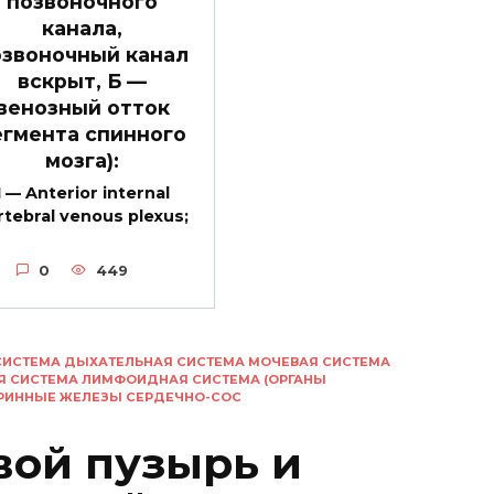
позвоночного
канала,
озвоночный канал
вскрыт, Б —
венозный отток
егмента спинного
мозга):
1 — Anterior internal
rtebral venous plexus;
0
449
СИСТЕМА ДЫХАТЕЛЬНАЯ СИСТЕМА МОЧЕВАЯ СИСТЕМА
Я СИСТЕМА ЛИМФОИДНАЯ СИСТЕМА (ОРГАНЫ
КРИННЫЕ ЖЕЛЕЗЫ СЕРДЕЧНО-СОС
ой пузырь и