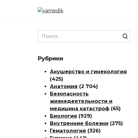
Перейти
к
содержанию
Search
for:
Рубрики
Акушерство и гинекология
(425)
Анатомия
(2 704)
Безопасность
жизнедеятельности и
медицина катастроф
(65)
Биология
(929)
Внутренние болезни
(275)
Гематология
(326)