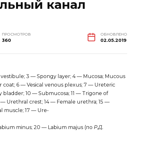
льный канал
ПРОСМОТРОВ
ОБНОВЛЕНО
360
02.05.2019
of vestibule; 3 — Spongy layer; 4 — Mucosa; Mucous
coat; 6 — Vesical venous plexus; 7 — Ureteric
ary bladder; 10 — Submucosa; 11 — Trigone of
3 — Urethral crest; 14 — Female urethra; 15 —
al muscle; 17 — Ure-
— Labium minus; 20 — Labium majus (по
Р.Д.