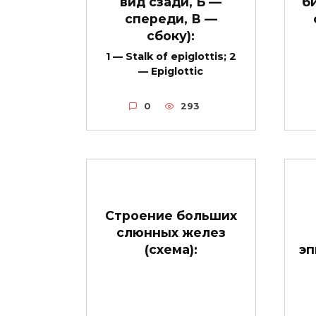
вид сзади, Б —
б
спереди, В —
сбоку):
1 — Stalk of epiglottis; 2
— Epiglottic
0
293
Строение больших
слюнных желез
(схема):
эп