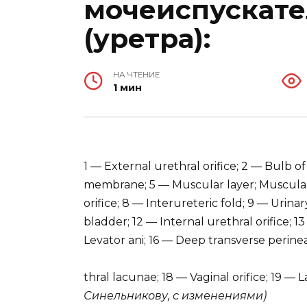
мочеиспускате
(уретра):
НА ЧТЕНИЕ
1 мин
1 — External urethral orifice; 2 — Bulb 
membrane; 5 — Muscular layer; Muscular 
orifice; 8 — Interureteric fold; 9 — Urin
bladder; 12 — Internal urethral orifice; 1
Levator ani; 16 — Deep transverse perine
thral lacunae; 18 — Vaginal orifice; 19 
Синельникову, с изменениями)