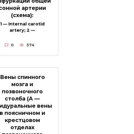
ифуркации общей
сонной артерии
(схема):
1 — Internal carotid
artery; 2 —
0
374
Вены спинного
мозга и
позвоночного
столба (А —
идуральные вены
в поясничном и
крестцовом
отделах