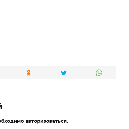
й
еобходимо
авторизоваться
.