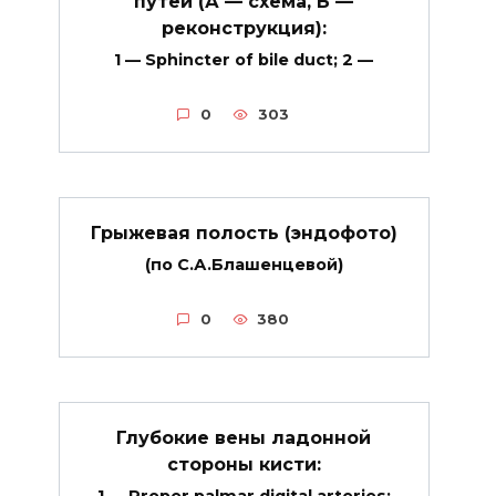
путей (А — схема, Б —
реконструкция):
1 — Sphincter of bile duct; 2 —
0
303
Грыжевая полость (эндофото)
(по С.А.Блашенцевой)
0
380
Глубокие вены ладонной
стороны кисти: