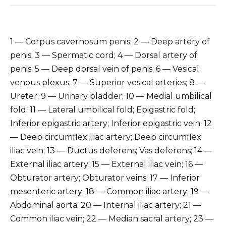
1 — Corpus cavernosum penis; 2 — Deep artery of
penis; 3 — Spermatic cord; 4 — Dorsal artery of
penis; 5 — Deep dorsal vein of penis; 6 — Vesical
venous plexus; 7 — Superior vesical arteries; 8 —
Ureter; 9 — Urinary bladder; 10 — Medial umbilical
fold; 11 — Lateral umbilical fold; Epigastric fold;
Inferior epigastric artery; Inferior epigastric vein; 12
— Deep circumflex iliac artery; Deep circumflex
iliac vein; 13 — Ductus deferens; Vas deferens; 14 —
External iliac artery; 15 — External iliac vein; 16 —
Obturator artery; Obturator veins; 17 — Inferior
mesenteric artery; 18 — Common iliac artery; 19 —
Abdominal aorta; 20 — Internal iliac artery; 21 —
Common iliac vein; 22 — Median sacral artery; 23 —